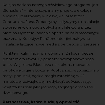
Kolejną odsłoną naszego dźwiękowego programu jest
„Sonosfera” – interdyscyplinarny projekt o ekologii
audialnej, realizowany w niezwykłej przestrzeni
Centrum św. Jana. Zobaczymy i usłyszymy tu instalacje
stworzone w dialogu z gotycką architekturą przez
Marcina Dymitera (badania oparte na
field recordingu
)
oraz znany Kolektyw PanGenerator (interaktywne
instalacje łączące nowe media z percepcją przestrzeni).
Punktem kulminacyjnym otwarcia (24 lipca) będzie
prapremiera utworu „Speranza” skomponowanego
przez Wojciecha Blecharza na zrekonstruowane,
barokowe organy boczne. Publiczność, wyposażona w
maty i poduszki, będzie mogła zatopić się w 45-
minutowej „dźwiękowej medytacji”, doświadczając
wnętrza kościoła jako jednego, spójnego organizmu
dźwiękowego.
Partnerstwa, które budują opowieść.