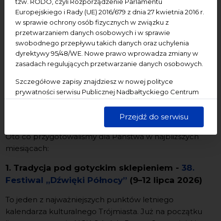
tzw. RODO, czyli Rozporządzenie Parlamentu
interdyscyplinarny sezon, w którym to dźwięk – jego
Europejskiego i Rady (UE) 2016/679 z dnia 27 kwietnia 2016 r.
ekologia, piękno, tradycja i społeczny wymiar –
w sprawie ochrony osób fizycznych w związku z
znajdzie się w centrum uwagi.
przetwarzaniem danych osobowych i w sprawie
swobodnego przepływu takich danych oraz uchylenia
W dobie wszechobecnego przebodźcowania i
dyrektywy 95/48/WE. Nowe prawo wprowadza zmiany w
wielkomiejskiego hałasu zachęcamy, by wspólnie
zasadach regulujących przetwarzanie danych osobowych.
odkryć fascynujący świat audio. Od tradycyjnych pieśni
regionu Morza Bałtyckiego, przez nowoczesne
Szczegółowe zapisy znajdziesz w nowej polityce
prywatności serwisu Publicznej Nadbałtyckiego Centrum
instalacje dźwiękowe, aż po głęboką refleksję nad
Kultury w Gdańsku. Jednocześnie informujemy, że Państwa
naszym audialnym dobrostanem – program
dane są przetwarzane w sposób bezpieczny, z należytą
Przejdź do serwisu
„Dźwiękowego lata” zapowiada się niezwykle bogato.
starannością i zgodnie z obowiązującymi przepisami.
Oto co przygotowaliśmy dla Państwa w najbliższych
miesiącach:
1. Tradycja pod gotyckim sklepieniem -
38.
Festiwal „Dźwięki Północy”
(9–12 lipca 2026)
To jeden z najważniejszych punktów letniego
kalendarza kulturalnego Trójmiasta. Już na początku