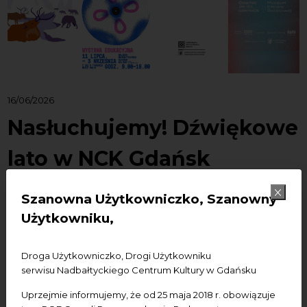
16/06/2026
Nasłuchujemy! Dźwiękowe
lato w NCK Gdańsk
Szanowna Użytkowniczko, Szanowny
Gdy myślimy o lecie nad Bałtykiem, przed oczami
Użytkowniku,
stają nam zwykle: plaże, zachody słońca i
historyczna architektura Gdańska. Proponujemy
Droga Użytkowniczko, Drogi Użytkowniku
jednak, aby w nadchodzących miesiącach
serwisu Nadbałtyckiego Centrum Kultury w Gdańsku
uruchomić inny zmysł. Tego lata w NCK Gdańsk
zamieniamy się w słuch. Przed nami wyjątkowy,
Uprzejmie informujemy, że od 25 maja 2018 r. obowiązuje