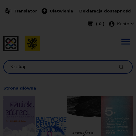
Przejdź do treści
Translator
Ułatwienia
Deklaracja dostępności
Menu k
( 0 )
Konto
Szukaj
Strona główna