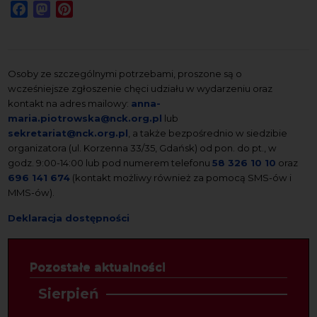
Facebook
Mastodon
Pinterest
Osoby ze szczególnymi potrzebami, proszone są o
wcześniejsze zgłoszenie chęci udziału w wydarzeniu oraz
kontakt na adres mailowy:
anna-
maria.piotrowska@nck.org.pl
lub
sekretariat@nck.org.pl
, a także bezpośrednio w siedzibie
organizatora (ul. Korzenna 33/35, Gdańsk) od pon. do pt., w
godz. 9:00-14:00 lub pod numerem telefonu
58 326 10 10
oraz
696 141 674
(kontakt możliwy również za pomocą SMS-ów i
MMS-ów).
Deklaracja dostępności
Pozostałe aktualności
Sierpień