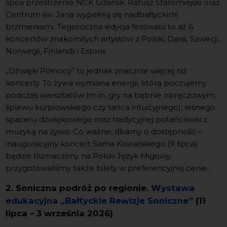
lipca przestrzenie NCK Gdańsk: Ratusz Staromiejski oraz
Centrum św. Jana wypełnią się nadbałtyckimi
brzmieniami. Tegoroczna edycja festiwalu to aż 6
koncertów znakomitych artystów z Polski, Danii, Szwecji,
Norwegii, Finlandii i Estonii.
„Dźwięki Północy” to jednak znacznie więcej niż
koncerty. To żywa wymiana energii, którą poczujemy
podczas warsztatów (m.in. gry na bębnie obręczowym,
śpiewu kurpiowskiego czy tańca intuicyjnego), leśnego
spaceru dźwiękowego oraz tradycyjnej potańcówki z
muzyką na żywo. Co ważne, dbamy o dostępność –
inauguracyjny koncert Sama Kowalskiego (9 lipca)
będzie tłumaczony na Polski Język Migowy,
przygotowaliśmy także bilety w preferencyjnej cenie.
2. Soniczna podróż po regionie.
Wystawa
edukacyjna „Bałtyckie Rewizje Soniczne”
(11
lipca – 3 września 2026)