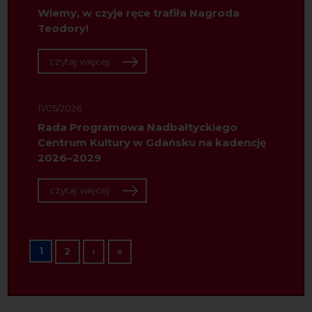
Wiemy, w czyje ręce trafiła Nagroda
Teodory!
czytaj więcej
11/05/2026
Rada Programowa Nadbałtyckiego
Centrum Kultury w Gdańsku na kadencję
2026–2029
czytaj więcej
Stronicowanie
1
Następna strona
Ostatnia strona
2
›
»