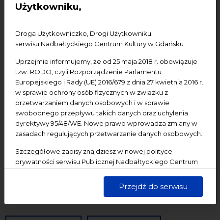
Użytkowniku,
Konferencje
Literatura
Online
oprowadzanie
oświadczenie
Podcast
Pomerania
Pomorze
Droga Użytkowniczko, Drogi Użytkowniku
Warsztaty
wydarzenia bezpłatne
wydarzenia płatne
serwisu Nadbałtyckiego Centrum Kultury w Gdańsku
wydarzenie dostępne
Wydarzenie zewnętrzne
Wykład
Uprzejmie informujemy, że od 25 maja 2018 r. obowiązuje
tzw. RODO, czyli Rozporządzenie Parlamentu
Spotkania
Koncerty
Wystawy
Edukacja
Badania
Europejskiego i Rady (UE) 2016/679 z dnia 27 kwietnia 2016 r.
w sprawie ochrony osób fizycznych w związku z
przetwarzaniem danych osobowych i w sprawie
Data początkowa
swobodnego przepływu takich danych oraz uchylenia
dyrektywy 95/48/WE. Nowe prawo wprowadza zmiany w
Data końcowa
zasadach regulujących przetwarzanie danych osobowych.
Termin:
Szczegółowe zapisy znajdziesz w nowej polityce
prywatności serwisu Publicznej Nadbałtyckiego Centrum
-Wszystkie-
Dzisiaj
Jutro
Pojutrze
Kultury w Gdańsku. Jednocześnie informujemy, że Państwa
dane są przetwarzane w sposób bezpieczny, z należytą
Następny tydzień
Następny miesiąc
Przejdź do serwisu
starannością i zgodnie z obowiązującymi przepisami.