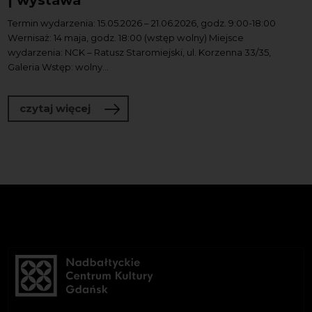
| wystawa
Termin wydarzenia: 15.05.2026 – 21.06.2026, godz. 9:00-18:00
Wernisaż: 14 maja, godz. 18:00 (wstęp wolny) Miejsce
wydarzenia: NCK – Ratusz Staromiejski, ul. Korzenna 33/35,
Galeria Wstęp: wolny...
o Kòszikówka. Czesław Hinc & Wiklinia
czytaj więcej