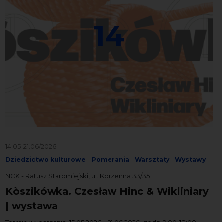
14
14.05-21.06/2026
Dziedzictwo kulturowe
Pomerania
Warsztaty
Wystawy
NCK - Ratusz Staromiejski, ul. Korzenna 33/35
Kòszikówka. Czesław Hinc & Wikliniary
| wystawa
Termin wydarzenia: 15.05.2026 – 21.06.2026, godz. 9:00-18:00