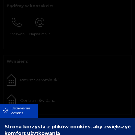
Bądźmy w kontakcie:
Zadzwoń
Napisz maila
Wynajem:
Ratusz Staromiejski
Centrum Św. Jana
Ustawienia
cookies
Strona korzysta z plików cookies, aby zwiększyć
komfort użytkowania