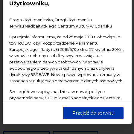
Użytkowniku,
Konferencje
Literatura
Online
oprowadzanie
oświadczenie
Podcast
Pomerania
Pomorze
Droga Użytkowniczko, Drogi Użytkowniku
Warsztaty
wydarzenia bezpłatne
wydarzenia płatne
serwisu Nadbałtyckiego Centrum Kultury w Gdańsku
wydarzenie dostępne
Wydarzenie zewnętrzne
Wykład
Uprzejmie informujemy, że od 25 maja 2018 r. obowiązuje
tzw. RODO, czyli Rozporządzenie Parlamentu
Spotkania
Koncerty
Wystawy
Edukacja
Badania
Europejskiego i Rady (UE) 2016/679 z dnia 27 kwietnia 2016 r.
w sprawie ochrony osób fizycznych w związku z
przetwarzaniem danych osobowych i w sprawie
Data początkowa
swobodnego przepływu takich danych oraz uchylenia
dyrektywy 95/48/WE. Nowe prawo wprowadza zmiany w
Data końcowa
zasadach regulujących przetwarzanie danych osobowych.
Termin:
Szczegółowe zapisy znajdziesz w nowej polityce
prywatności serwisu Publicznej Nadbałtyckiego Centrum
-Wszystkie-
Dzisiaj
Jutro
Pojutrze
Kultury w Gdańsku. Jednocześnie informujemy, że Państwa
dane są przetwarzane w sposób bezpieczny, z należytą
Następny tydzień
Następny miesiąc
Przejdź do serwisu
starannością i zgodnie z obowiązującymi przepisami.