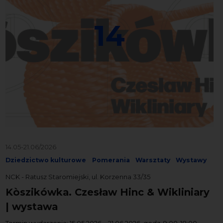
14
14.05-21.06/2026
Dziedzictwo kulturowe
Pomerania
Warsztaty
Wystawy
NCK - Ratusz Staromiejski, ul. Korzenna 33/35
Kòszikówka. Czesław Hinc & Wikliniary
| wystawa
Termin wydarzenia: 15.05.2026 – 21.06.2026, godz. 9:00-18:00