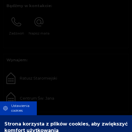
Bądźmy w kontakcie:
Zadzwoń
Napisz maila
Wynajem:
Ratusz Staromiejski
Centrum Św. Jana
Ustawienia
cookies
Strona korzysta z plików cookies, aby zwiększyć
komfort użytkowania