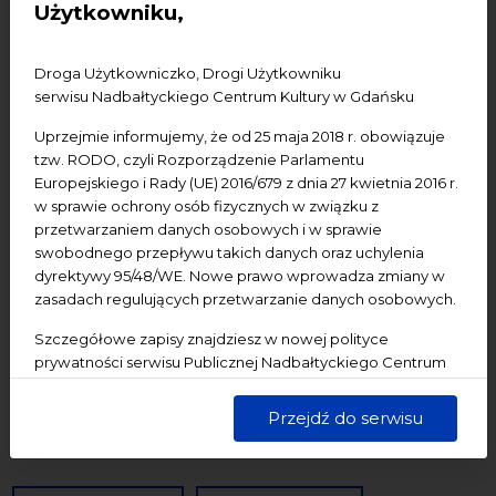
Użytkowniku,
Konferencje
Literatura
Online
oprowadzanie
oświadczenie
Podcast
Pomerania
Pomorze
Droga Użytkowniczko, Drogi Użytkowniku
Warsztaty
wydarzenia bezpłatne
wydarzenia płatne
serwisu Nadbałtyckiego Centrum Kultury w Gdańsku
wydarzenie dostępne
Wydarzenie zewnętrzne
Wykład
Uprzejmie informujemy, że od 25 maja 2018 r. obowiązuje
tzw. RODO, czyli Rozporządzenie Parlamentu
Spotkania
Koncerty
Wystawy
Edukacja
Badania
Europejskiego i Rady (UE) 2016/679 z dnia 27 kwietnia 2016 r.
w sprawie ochrony osób fizycznych w związku z
przetwarzaniem danych osobowych i w sprawie
Data początkowa
swobodnego przepływu takich danych oraz uchylenia
dyrektywy 95/48/WE. Nowe prawo wprowadza zmiany w
Data końcowa
zasadach regulujących przetwarzanie danych osobowych.
Termin:
Szczegółowe zapisy znajdziesz w nowej polityce
prywatności serwisu Publicznej Nadbałtyckiego Centrum
-Wszystkie-
Dzisiaj
Jutro
Pojutrze
Kultury w Gdańsku. Jednocześnie informujemy, że Państwa
dane są przetwarzane w sposób bezpieczny, z należytą
Następny tydzień
Następny miesiąc
Przejdź do serwisu
starannością i zgodnie z obowiązującymi przepisami.