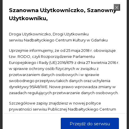
Konferencje
Literatura
Online
oprowadzanie
Szanowna Użytkowniczko, Szanowny
oświadczenie
Podcast
Pomerania
Pomorze
Użytkowniku,
Warsztaty
wydarzenia bezpłatne
wydarzenia płatne
wydarzenie dostępne
Wydarzenie zewnętrzne
Wykład
Droga Użytkowniczko, Drogi Użytkowniku
serwisu Nadbałtyckiego Centrum Kultury w Gdańsku
Spotkania
Koncerty
Wystawy
Edukacja
Badania
Uprzejmie informujemy, że od 25 maja 2018 r. obowiązuje
tzw. RODO, czyli Rozporządzenie Parlamentu
Data początkowa
Europejskiego i Rady (UE) 2016/679 z dnia 27 kwietnia 2016 r.
w sprawie ochrony osób fizycznych w związku z
Data końcowa
przetwarzaniem danych osobowych i w sprawie
swobodnego przepływu takich danych oraz uchylenia
dyrektywy 95/48/WE. Nowe prawo wprowadza zmiany w
Termin:
zasadach regulujących przetwarzanie danych osobowych.
-Wszystkie-
Dzisiaj
Jutro
Pojutrze
Szczegółowe zapisy znajdziesz w nowej polityce
Następny tydzień
Następny miesiąc
prywatności serwisu Publicznej Nadbałtyckiego Centrum
Kultury w Gdańsku. Jednocześnie informujemy, że Państwa
dane są przetwarzane w sposób bezpieczny, z należytą
Przejdź do serwisu
starannością i zgodnie z obowiązującymi przepisami.