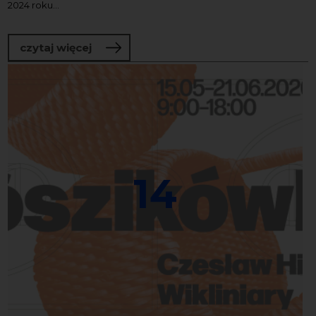
2024 roku...
o Wystawa „Czasem smutki, czasem pies
czytaj więcej
14