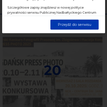
WYCZYŚĆ
SZUKAJ
Szczegółowe zapisy znajdziesz w nowej polityce
prywatności serwisu Publicznej Nadbałtyckiego Centrum
Kultury w Gdańsku. Jednocześnie informujemy, że Państwa
dane są przetwarzane w sposób bezpieczny, z należytą
Przejdź do serwisu
starannością i zgodnie z obowiązującymi przepisami.
20