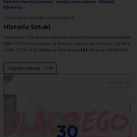
Dziedzictwo kulturowe
wydarzenia płatne
Wykład
Edukacja
Uniwersytet Gdański ul. Bielańska 5
Historia Sztuki
Tytuł kursu: Siła obrazu i pasja spojrzenia (malarstwo europejskie
1880-1930) Prowadzący: dr Bartosz Dąbrowski terminy: 2.10-18.12
Godz.: 17:30–19:30 Bilety na dole strony ⬇️⬇️⬇️ lub pod LINKIEM 160...
o Historia Sztuki
czytaj więcej
30