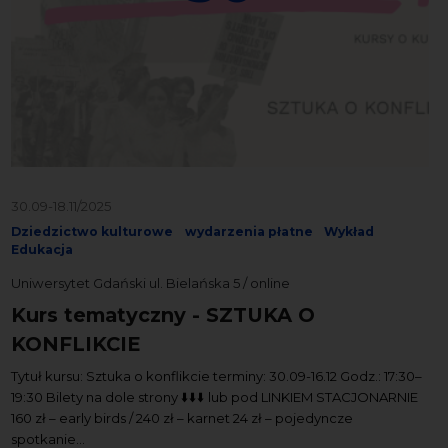
30.09-18.11/2025
Dziedzictwo kulturowe
wydarzenia płatne
Wykład
Edukacja
Uniwersytet Gdański ul. Bielańska 5 / online
Kurs tematyczny - SZTUKA O
KONFLIKCIE
Tytuł kursu: Sztuka o konflikcie terminy: 30.09-16.12 Godz.: 17:30–
19:30 Bilety na dole strony ⬇️⬇️⬇️ lub pod LINKIEM STACJONARNIE
160 zł – early birds / 240 zł – karnet 24 zł – pojedyncze
spotkanie...