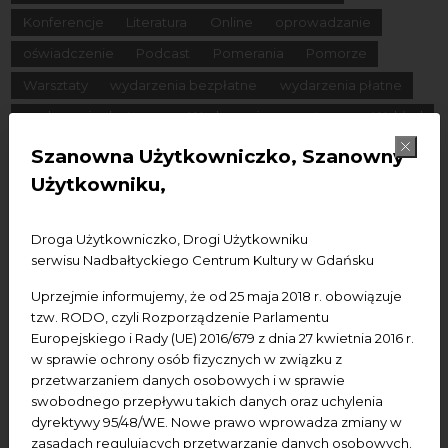
Konferencje
Literatura
Online
oprowadzanie
oświadczenie
Podcast
Pomerania
Pomorze
Warsztaty
wydarzenia bezpłatne
wydarzenia płatne
wydarzenie dostępne
Wydarzenie zewnętrzne
Wykład
Spotkania
Koncerty
Wystawy
Edukacja
Badania
Szanowna Użytkowniczko, Szanowny
Użytkowniku,
Data początkowa
Droga Użytkowniczko, Drogi Użytkowniku
Data końcowa
serwisu Nadbałtyckiego Centrum Kultury w Gdańsku
Uprzejmie informujemy, że od 25 maja 2018 r. obowiązuje
Termin:
tzw. RODO, czyli Rozporządzenie Parlamentu
Europejskiego i Rady (UE) 2016/679 z dnia 27 kwietnia 2016 r.
-Wszystkie-
Dzisiaj
Jutro
Pojutrze
w sprawie ochrony osób fizycznych w związku z
Następny tydzień
Następny miesiąc
przetwarzaniem danych osobowych i w sprawie
swobodnego przepływu takich danych oraz uchylenia
dyrektywy 95/48/WE. Nowe prawo wprowadza zmiany w
zasadach regulujących przetwarzanie danych osobowych.