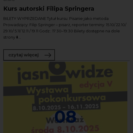
Kurs autorski Filipa Springera
BILETY WYPRZEDANE Tytuł kursu: Pisanie jako metoda
Prowadzący: Filip Springer – pisarz, reporter terminy: 15.10/ 22.10/
29.10/ 5.11/ 12.11 / 19.11 Godz.: 17:30–19:30 Bilety dostępne na dole
strony ⬇️...
o Kurs autorski Filipa Springera
czytaj więcej
08