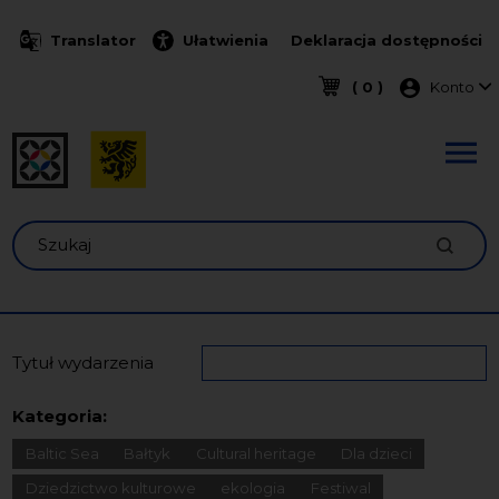
Przejdź do treści
Translator
Ułatwienia
Deklaracja dostępności
Menu k
( 0 )
Konto
Szukaj
Tytuł wydarzenia
Kategoria:
Baltic Sea
Bałtyk
Cultural heritage
Dla dzieci
Dziedzictwo kulturowe
ekologia
Festiwal