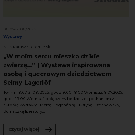
08.07-31.08/2025
Wystawy
NCK Ratusz Staromiejski
„W moim sercu mieszka dzikie
zwierzę…” | Wystawa inspirowana
osobą i queerowym dziedzictwem
Selmy Lagerlöf
Termin: 8.07-31.08. 2025, godz. 9.00-18.00 Wernisaż: 8.07.2025,
godz. 18.00 Wernisaż połączony będzie ze spotkaniem z
autorką wystawy - Martą Bogdańską i Justyną Czechowską,
tłumaczką literatury...
o „W moim sercu mieszka dzikie zwier
czytaj więcej