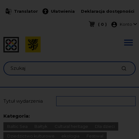
Przejdź do treści
Translator
Ułatwienia
Deklaracja dostępności
Menu k
( 0 )
Konto
Szukaj
Tytuł wydarzenia
Kategoria:
Baltic Sea
Bałtyk
Cultural heritage
Dla dzieci
Dziedzictwo kulturowe
ekologia
Festiwal