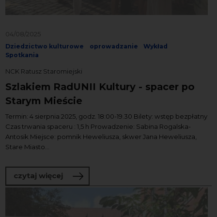
04/08/2025
Dziedzictwo kulturowe
oprowadzanie
Wykład
Spotkania
NCK Ratusz Staromiejski
Szlakiem RadUNII Kultury - spacer po
Starym Mieście
Termin: 4 sierpnia 2025, godz. 18:00-19.30 Bilety: wstęp bezpłatny
Czas trwania spaceru : 1,5 h Prowadzenie: Sabina Rogalska-
Antosik Miejsce: pomnik Heweliusza, skwer Jana Heweliusza,
Stare Miasto...
o Szlakiem RadUNII Kultury - spacer po
czytaj więcej