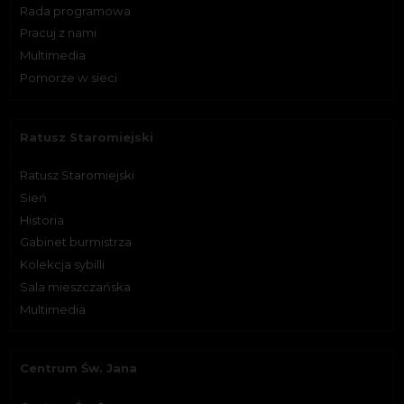
Rada programowa
Pracuj z nami
Multimedia
Pomorze w sieci
Ratusz Staromiejski
Ratusz Staromiejski
Sień
Historia
Gabinet burmistrza
Kolekcja sybilli
Sala mieszczańska
Multimedia
Centrum Św. Jana