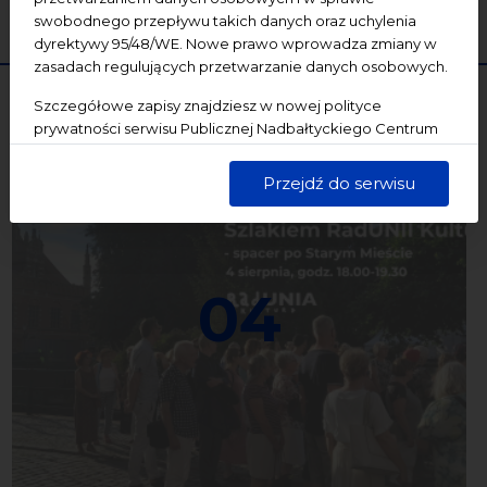
WYCZYŚĆ
SZUKAJ
swobodnego przepływu takich danych oraz uchylenia
dyrektywy 95/48/WE. Nowe prawo wprowadza zmiany w
zasadach regulujących przetwarzanie danych osobowych.
Szczegółowe zapisy znajdziesz w nowej polityce
prywatności serwisu Publicznej Nadbałtyckiego Centrum
Kultury w Gdańsku. Jednocześnie informujemy, że Państwa
dane są przetwarzane w sposób bezpieczny, z należytą
Przejdź do serwisu
starannością i zgodnie z obowiązującymi przepisami.
04