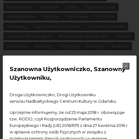
Konferencje
Literatura
Online
oprowadzanie
oświadczenie
Podcast
Pomerania
Pomorze
Warsztaty
wydarzenia bezpłatne
wydarzenia płatne
wydarzenie dostępne
Wydarzenie zewnętrzne
Wykład
Spotkania
Koncerty
Wystawy
Edukacja
Badania
Data początkowa
Szanowna Użytkowniczko, Szanowny
Użytkowniku,
Data końcowa
Termin:
Droga Użytkowniczko, Drogi Użytkowniku
serwisu Nadbałtyckiego Centrum Kultury w Gdańsku
-Wszystkie-
Dzisiaj
Jutro
Pojutrze
Uprzejmie informujemy, że od 25 maja 2018 r. obowiązuje
Następny tydzień
Następny miesiąc
tzw. RODO, czyli Rozporządzenie Parlamentu
Europejskiego i Rady (UE) 2016/679 z dnia 27 kwietnia 2016 r.
w sprawie ochrony osób fizycznych w związku z
przetwarzaniem danych osobowych i w sprawie