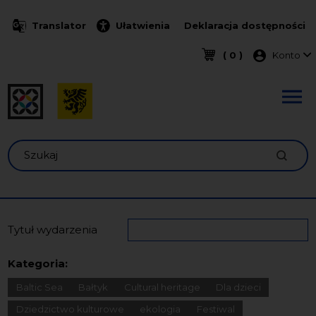
Przejdź do treści
Translator
Ułatwienia
Deklaracja dostępności
Menu k
( 0 )
Konto
Szukaj
Tytuł wydarzenia
Kategoria:
Baltic Sea
Bałtyk
Cultural heritage
Dla dzieci
Dziedzictwo kulturowe
ekologia
Festiwal