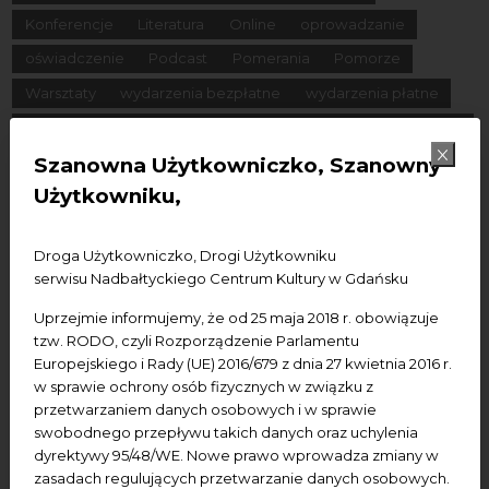
Konferencje
Literatura
Online
oprowadzanie
oświadczenie
Podcast
Pomerania
Pomorze
Warsztaty
wydarzenia bezpłatne
wydarzenia płatne
wydarzenie dostępne
Wydarzenie zewnętrzne
Wykład
Spotkania
Koncerty
Wystawy
Edukacja
Badania
Szanowna Użytkowniczko, Szanowny
Użytkowniku,
Data początkowa
Droga Użytkowniczko, Drogi Użytkowniku
serwisu Nadbałtyckiego Centrum Kultury w Gdańsku
Data końcowa
Uprzejmie informujemy, że od 25 maja 2018 r. obowiązuje
Termin:
tzw. RODO, czyli Rozporządzenie Parlamentu
Europejskiego i Rady (UE) 2016/679 z dnia 27 kwietnia 2016 r.
-Wszystkie-
Dzisiaj
Jutro
Pojutrze
w sprawie ochrony osób fizycznych w związku z
Następny tydzień
Następny miesiąc
przetwarzaniem danych osobowych i w sprawie
swobodnego przepływu takich danych oraz uchylenia
dyrektywy 95/48/WE. Nowe prawo wprowadza zmiany w
zasadach regulujących przetwarzanie danych osobowych.