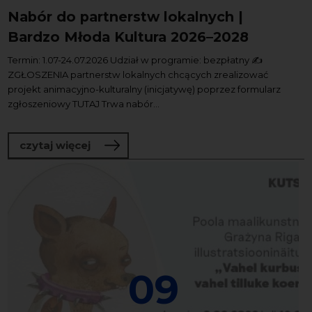
Nabór do partnerstw lokalnych |
Bardzo Młoda Kultura 2026–2028
Termin: 1.07-24.07.2026 Udział w programie: bezpłatny ✍️
ZGŁOSZENIA partnerstw lokalnych chcących zrealizować
projekt animacyjno-kulturalny (inicjatywę) poprzez formularz
zgłoszeniowy TUTAJ Trwa nabór...
o Nabór do partnerstw lokalnych | Ba
czytaj więcej
09