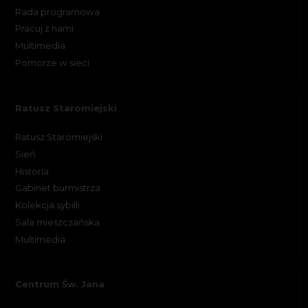
Rada programowa
Pracuj z nami
Multimedia
Pomorze w sieci
Ratusz Staromiejski
Ratusz Staromiejski
Sień
Historia
Gabinet burmistrza
Kolekcja sybilli
Sala mieszczańska
Multimedia
Centrum Św. Jana