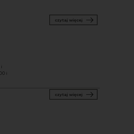
o Prezentacje organów
czytaj więcej
i
00 i
o 30 lat Centrum św. Ja
czytaj więcej