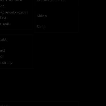
ria
kt rewaloryzacji i
Sklep
acji
imedia
Sklep
takt
akt
ół
 strony