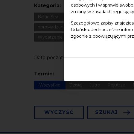
osobowych i w sprawie swobo
Kategoria:
zmiany w zasadach regulując
Baltic Sea
Bałtyk
Cultural heritage
Dla
Szczegółowe zapisy znajdzies
oprowadzanie
oświadczenie
Podcast
Gdańsku. Jednocześnie inform
zgodnie z obowiązującymi prz
Wydarzenie zewnętrzne
Wykład
Spotka
Data początkowa
Termin:
-Wszystkie-
Dzisiaj
Jutro
Pojutrze
WYCZYŚĆ
SZUKAJ