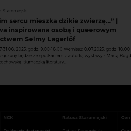
 Staromiejski
m sercu mieszka dzikie zwierzę…” |
a inspirowana osobą i queerowym
ictwem Selmy Lagerlöf
7-31.08. 2025, godz. 9.00-18.00 Wernisaż: 8.07.2025, godz. 18.00
ołączony będzie ze spotkaniem z autorką wystawy - Martą Bog
zechowską, tłumaczką literatury...
NCK
Ratusz Staromiejski
Cent
Deklaracja dostępności
Ratusz Staromiejski
Cent