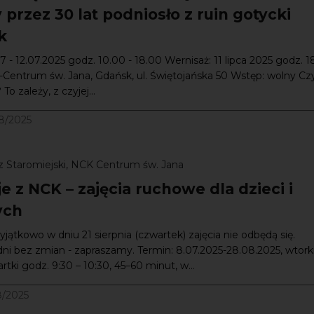
 przez 30 lat podniosło z ruin gotycki
k
07 - 12.07.2025 godz. 10.00 - 18.00 Wernisaż: 11 lipca 2025 godz. 1
Centrum św. Jana, Gdańsk, ul. Świętojańska 50 Wstęp: wolny Cz
To zależy, z czyjej...
8/2025
 Staromiejski, NCK Centrum św. Jana
 z NCK – zajęcia ruchowe dla dzieci i
ych
tkowo w dniu 21 sierpnia (czwartek) zajęcia nie odbędą się.
ni bez zmian - zapraszamy. Termin: 8.07.2025-28.08.2025, wtorki
rtki godz. 9:30 – 10:30, 45–60 minut, w...
8/2025