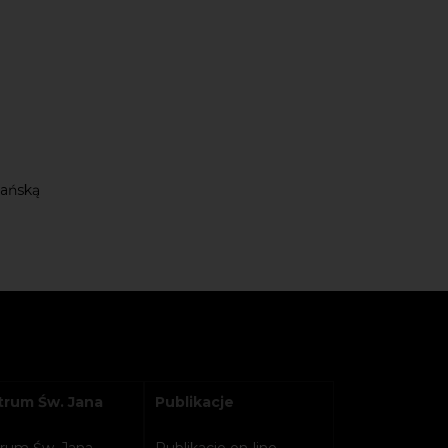
dańską
rum Św. Jana
Publikacje
rum Św. Jana
Publikacje on-line