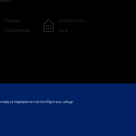
ajem:
Ratusz
Centrum Św.
Staromiejski
Jana
jej przeglądarce lub konfiguracji usługi.