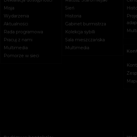
Misja
Sień
Histo
Wydarzenia
Historia
Proje
adapt
Aktualności
Gabinet burmistrza
Mult
Rada programowa
Kolekcja sybilli
Pracuj z nami
Sala mieszczańska
Multimedia
Multimedia
Kon
Pomorze w sieci
Kont
Zesp
Mapa