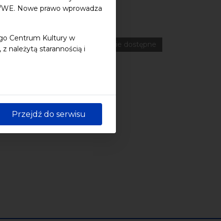
48/WE. Nowe prawo wprowadza
ferencje
Literatura
Online
ego Centrum Kultury w
wydarzenia płatne
wydarzenie dostępne
 należytą starannością i
Przejdź do serwisu