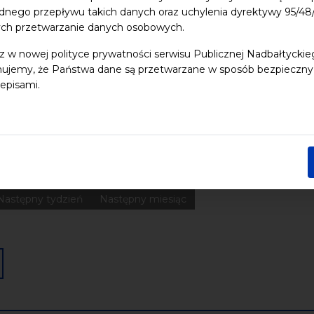
dnego przepływu takich danych oraz uchylenia dyrektywy 95/
ych przetwarzanie danych osobowych.
 dzieci
Dziedzictwo kulturowe
ekologia
Festiwal
Kon
z w nowej polityce prywatności serwisu Publicznej Nadbałtycki
Pomerania
Pomorze
Warsztaty
wydarzenia bezpłatne
ujemy, że Państwa dane są przetwarzane w sposób bezpieczny, z
episami.
nia
Koncerty
Wystawy
Edukacja
Badania
Data końcowa
Następny tydzień
Następny miesiąc