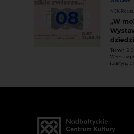
Wystawy
08
NCK Ratusz
„W moi
Wystaw
dziedz
Termin: 8.0
Wernisaż p
i Justyną C