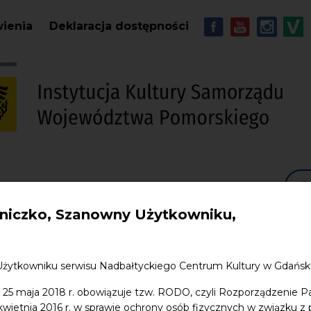
Przejdź do treści
MENU - Soc
wienia
Deklaracja dostępności
S
w. Jana
Edukacja
Sklep
Kontakt
iczko, Szanowny Użytkowniku,
Użytkowniku serwisu Nadbałtyckiego Centrum Kultury w Gdańs
 25 maja 2018 r. obowiązuje tzw. RODO, czyli Rozporządzenie P
 kwietnia 2016 r. w sprawie ochrony osób fizycznych w związku 