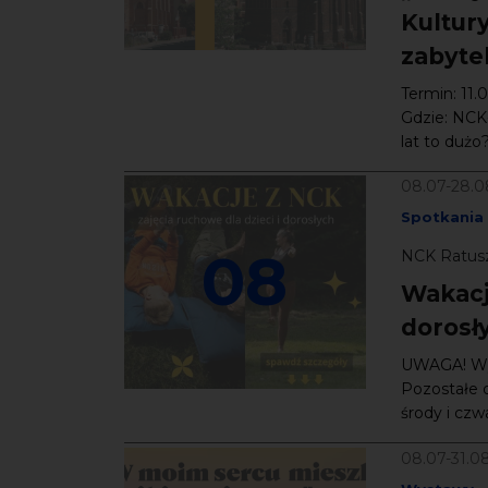
Kultury
zabyte
Termin: 11.
Gdzie: NCK-
lat to dużo? 
08.07-28.0
Spotkania
08
NCK Ratusz
Wakacje
dorosł
UWAGA! Wyją
Pozostałe d
środy i czwa
08.07-31.0