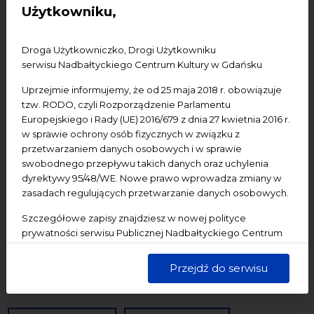
Użytkowniku,
Konferencje
Literatura
Online
oprowadzanie
oświadczenie
Podcast
Pomerania
Pomorze
Droga Użytkowniczko, Drogi Użytkowniku
Warsztaty
wydarzenia bezpłatne
wydarzenia płatne
serwisu Nadbałtyckiego Centrum Kultury w Gdańsku
wydarzenie dostępne
Wydarzenie zewnętrzne
Wykład
Uprzejmie informujemy, że od 25 maja 2018 r. obowiązuje
Spotkania
Koncerty
Wystawy
Edukacja
Badania
tzw. RODO, czyli Rozporządzenie Parlamentu
Europejskiego i Rady (UE) 2016/679 z dnia 27 kwietnia 2016 r.
w sprawie ochrony osób fizycznych w związku z
Data początkowa
przetwarzaniem danych osobowych i w sprawie
swobodnego przepływu takich danych oraz uchylenia
dyrektywy 95/48/WE. Nowe prawo wprowadza zmiany w
Data końcowa
zasadach regulujących przetwarzanie danych osobowych.
Termin:
Szczegółowe zapisy znajdziesz w nowej polityce
prywatności serwisu Publicznej Nadbałtyckiego Centrum
-Wszystkie-
Dzisiaj
Jutro
Pojutrze
Kultury w Gdańsku. Jednocześnie informujemy, że Państwa
Następny tydzień
Następny miesiąc
dane są przetwarzane w sposób bezpieczny, z należytą
Przejdź do serwisu
starannością i zgodnie z obowiązującymi przepisami.