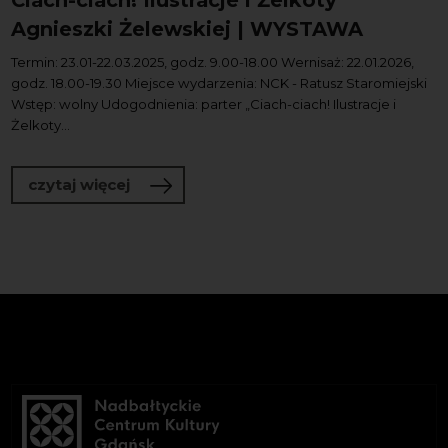
Ciach-ciach! Ilustracje i Żelkoty
Agnieszki Żelewskiej | WYSTAWA
Termin: 23.01-22.03.2025, godz. 9.00-18.00 Wernisaż: 22.01.2026,
godz. 18.00-19.30 Miejsce wydarzenia: NCK - Ratusz Staromiejski
Wstęp: wolny Udogodnienia: parter „Ciach-ciach! Ilustracje i
Żelkoty...
o Ciach-ciach! Ilustracje i Żelkoty Agn
czytaj więcej