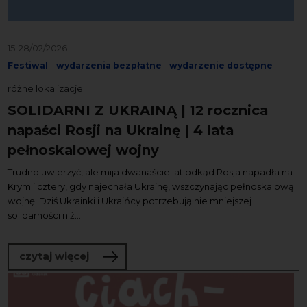
15-28/02/2026
Festiwal
wydarzenia bezpłatne
wydarzenie dostępne
różne lokalizacje
SOLIDARNI Z UKRAINĄ | 12 rocznica
napaści Rosji na Ukrainę | 4 lata
pełnoskalowej wojny
Trudno uwierzyć, ale mija dwanaście lat odkąd Rosja napadła na
Krym i cztery, gdy najechała Ukrainę, wszczynając pełnoskalową
wojnę. Dziś Ukrainki i Ukraińcy potrzebują nie mniejszej
solidarności niż...
o SOLIDARNI Z UKRAINĄ | 12 rocznica na
czytaj więcej