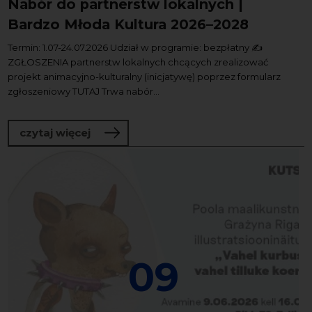
Nabór do partnerstw lokalnych |
Bardzo Młoda Kultura 2026–2028
Termin: 1.07-24.07.2026 Udział w programie: bezpłatny ✍️
ZGŁOSZENIA partnerstw lokalnych chcących zrealizować
projekt animacyjno-kulturalny (inicjatywę) poprzez formularz
zgłoszeniowy TUTAJ Trwa nabór...
o Nabór do partnerstw lokalnych | Ba
czytaj więcej
09