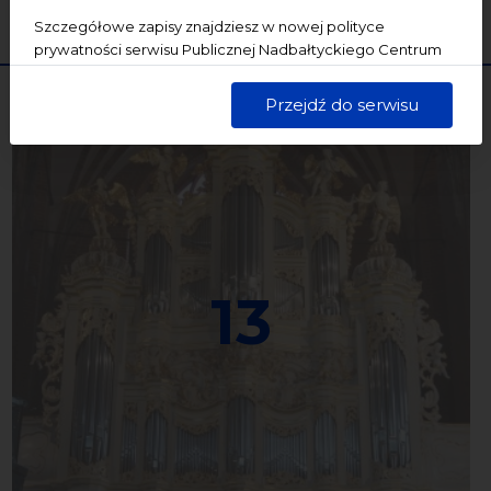
WYCZYŚĆ
SZUKAJ
Szczegółowe zapisy znajdziesz w nowej polityce
prywatności serwisu Publicznej Nadbałtyckiego Centrum
Kultury w Gdańsku. Jednocześnie informujemy, że Państwa
dane są przetwarzane w sposób bezpieczny, z należytą
Przejdź do serwisu
starannością i zgodnie z obowiązującymi przepisami.
13