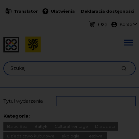
Przejdź do treści
Translator
Ułatwienia
Deklaracja dostępności
Menu k
( 0 )
Konto
Szukaj
Tytuł wydarzenia
Kategoria:
Baltic Sea
Bałtyk
Cultural heritage
Dla dzieci
Dziedzictwo kulturowe
ekologia
Festiwal