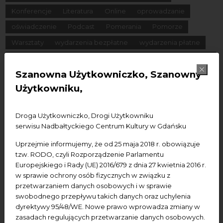
Konferencje
Literatura
Online
oprowadzanie
oświadczenie
Podcast
Pomerania
Pomorze
Warsztaty
wydarzenia bezpłatne
wydarzenia płatne
wydarzenie dostępne
Wydarzenie zewnętrzne
Wykład
Szanowna Użytkowniczko, Szanowny
Spotkania
Koncerty
Wystawy
Edukacja
Badania
Użytkowniku,
Data początkowa
Droga Użytkowniczko, Drogi Użytkowniku
serwisu Nadbałtyckiego Centrum Kultury w Gdańsku
Data końcowa
Uprzejmie informujemy, że od 25 maja 2018 r. obowiązuje
Termin:
tzw. RODO, czyli Rozporządzenie Parlamentu
Europejskiego i Rady (UE) 2016/679 z dnia 27 kwietnia 2016 r.
-Wszystkie-
Dzisiaj
Jutro
Pojutrze
w sprawie ochrony osób fizycznych w związku z
Następny tydzień
Następny miesiąc
przetwarzaniem danych osobowych i w sprawie
swobodnego przepływu takich danych oraz uchylenia
dyrektywy 95/48/WE. Nowe prawo wprowadza zmiany w
zasadach regulujących przetwarzanie danych osobowych.