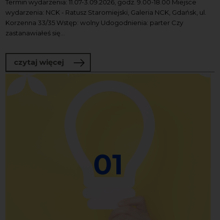
Termin wydarzenia: 11.07-3.09.2026, godz. 9.00-18.00 Miejsce
wydarzenia: NCK - Ratusz Staromiejski, Galeria NCK, Gdańsk, ul.
Korzenna 33/35 Wstęp: wolny Udogodnienia: parter Czy
zastanawiałeś się...
o Bałtyckie Rewizje Soniczne | WYSTA
czytaj więcej
01