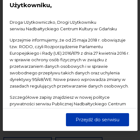
Użytkowniku,
Konferencje
Literatura
Online
oprowadzanie
oświadczenie
Podcast
Pomerania
Pomorze
Droga Użytkowniczko, Drogi Użytkowniku
Warsztaty
wydarzenia bezpłatne
wydarzenia płatne
serwisu Nadbałtyckiego Centrum Kultury w Gdańsku
wydarzenie dostępne
Wydarzenie zewnętrzne
Wykład
Uprzejmie informujemy, że od 25 maja 2018 r. obowiązuje
Spotkania
Koncerty
Wystawy
Edukacja
Badania
tzw. RODO, czyli Rozporządzenie Parlamentu
Europejskiego i Rady (UE) 2016/679 z dnia 27 kwietnia 2016 r.
w sprawie ochrony osób fizycznych w związku z
Data początkowa
przetwarzaniem danych osobowych i w sprawie
swobodnego przepływu takich danych oraz uchylenia
dyrektywy 95/48/WE. Nowe prawo wprowadza zmiany w
Data końcowa
zasadach regulujących przetwarzanie danych osobowych.
Termin:
Szczegółowe zapisy znajdziesz w nowej polityce
prywatności serwisu Publicznej Nadbałtyckiego Centrum
-Wszystkie-
Dzisiaj
Jutro
Pojutrze
Kultury w Gdańsku. Jednocześnie informujemy, że Państwa
Następny tydzień
Następny miesiąc
dane są przetwarzane w sposób bezpieczny, z należytą
Przejdź do serwisu
starannością i zgodnie z obowiązującymi przepisami.