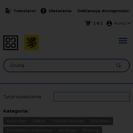
Przejdź do treści
Translator
Ułatwienia
Deklaracja dostępności
Menu k
( 0 )
Konto
Szukaj
Tytuł wydarzenia
Kategoria:
Baltic Sea
Bałtyk
Cultural heritage
Dla dzieci
Dziedzictwo kulturowe
ekologia
Festiwal