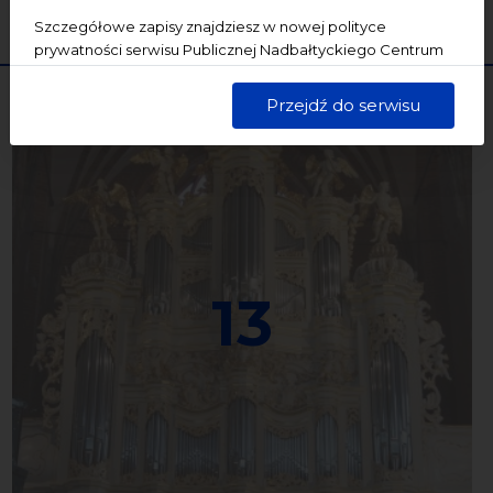
WYCZYŚĆ
SZUKAJ
Szczegółowe zapisy znajdziesz w nowej polityce
prywatności serwisu Publicznej Nadbałtyckiego Centrum
Kultury w Gdańsku. Jednocześnie informujemy, że Państwa
dane są przetwarzane w sposób bezpieczny, z należytą
Przejdź do serwisu
starannością i zgodnie z obowiązującymi przepisami.
13