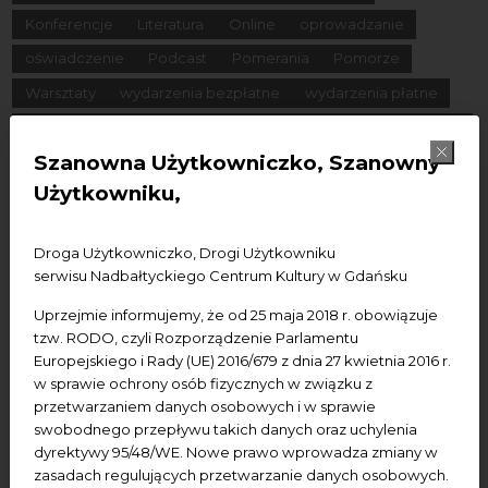
Konferencje
Literatura
Online
oprowadzanie
oświadczenie
Podcast
Pomerania
Pomorze
Warsztaty
wydarzenia bezpłatne
wydarzenia płatne
wydarzenie dostępne
Wydarzenie zewnętrzne
Wykład
Szanowna Użytkowniczko, Szanowny
Spotkania
Koncerty
Wystawy
Edukacja
Badania
Użytkowniku,
Data początkowa
Droga Użytkowniczko, Drogi Użytkowniku
serwisu Nadbałtyckiego Centrum Kultury w Gdańsku
Data końcowa
Uprzejmie informujemy, że od 25 maja 2018 r. obowiązuje
Termin:
tzw. RODO, czyli Rozporządzenie Parlamentu
Europejskiego i Rady (UE) 2016/679 z dnia 27 kwietnia 2016 r.
-Wszystkie-
Dzisiaj
Jutro
Pojutrze
w sprawie ochrony osób fizycznych w związku z
Następny tydzień
Następny miesiąc
przetwarzaniem danych osobowych i w sprawie
swobodnego przepływu takich danych oraz uchylenia
dyrektywy 95/48/WE. Nowe prawo wprowadza zmiany w
zasadach regulujących przetwarzanie danych osobowych.