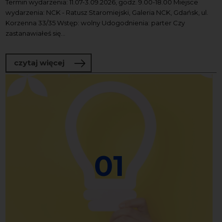
Termin wydarzenia: 11.07-3.09.2026, godz. 9.00-18.00 Miejsce
wydarzenia: NCK - Ratusz Staromiejski, Galeria NCK, Gdańsk, ul.
Korzenna 33/35 Wstęp: wolny Udogodnienia: parter Czy
zastanawiałeś się...
o Bałtyckie Rewizje Soniczne | WYSTA
czytaj więcej
01