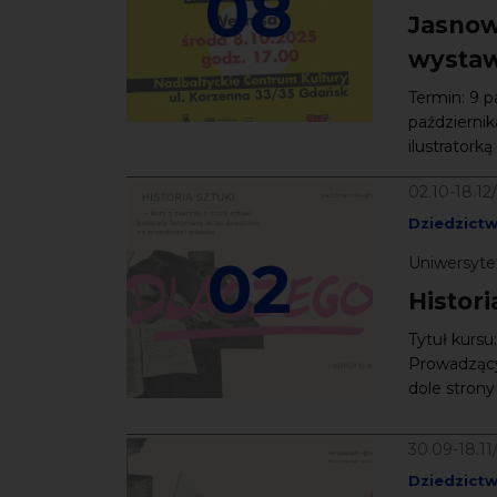
08
Jasnow
wystawa
Termin: 9 p
październik
ilustratorką
02.10-18.12
Dziedzict
02
Uniwersytet
Histori
Tytuł kursu
Prowadzący:
dole strony 
30.09-18.11
Dziedzict