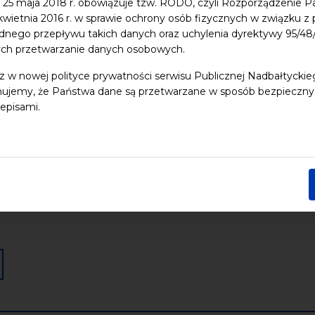
 25 maja 2018 r. obowiązuje tzw. RODO, czyli Rozporządzenie P
 kwietnia 2016 r. w sprawie ochrony osób fizycznych w związku 
dnego przepływu takich danych oraz uchylenia dyrektywy 95/
 dzieci
Dziedzictwo kulturowe
ekologia
Festiwal
Kon
ych przetwarzanie danych osobowych.
Pomerania
Pomorze
Warsztaty
wydarzenia bezpłatne
z w nowej polityce prywatności serwisu Publicznej Nadbałtycki
nia
Koncerty
Wystawy
Edukacja
Badania
ujemy, że Państwa dane są przetwarzane w sposób bezpieczny, z
episami.
Data końcowa
Następny tydzień
Następny miesiąc