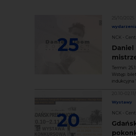
25/10/2025
wydarzenia
25
NCK - Cent
Daniel
mistrz
Termin: 25.
Wstęp: bile
indukcyjna 
20.10-02.11
Wystawy
20
NCK - Cent
Gdańsk
pokonk