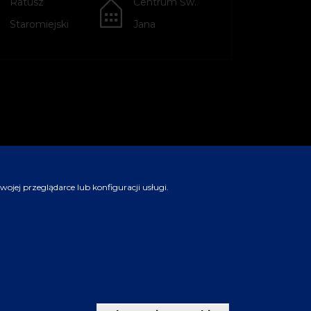
Ratusz
Centrum Św.
Staromiejski
Jana
jej przeglądarce lub konfiguracji usługi.