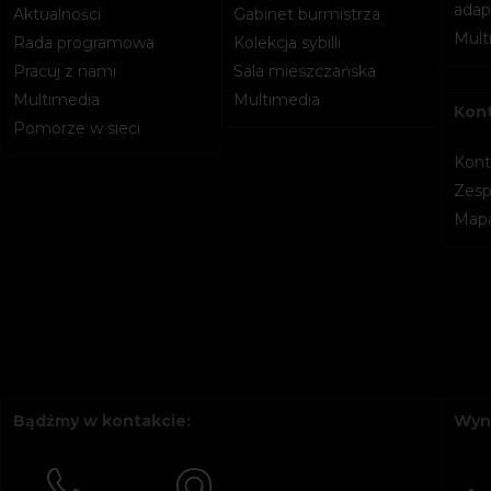
adapt
Aktualności
Gabinet burmistrza
Mult
Rada programowa
Kolekcja sybilli
Pracuj z nami
Sala mieszczańska
Multimedia
Multimedia
Kon
Pomorze w sieci
Kont
Zesp
Mapa
Bądźmy w kontakcie:
Wyn