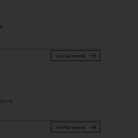
 8
o Historia Sztuki
czytaj więcej
ety na
o Kurs tematyczny - S
czytaj więcej