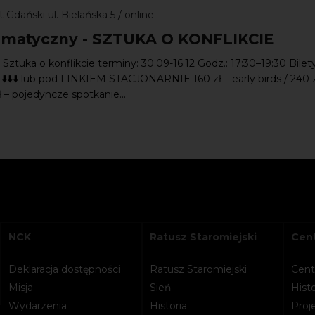
 Gdański ul. Bielańska 5 / online
ematyczny - SZTUKA O KONFLIKCIE
: Sztuka o konflikcie terminy: 30.09-16.12 Godz.: 17:30–19:30 Bilet
 ⬇️⬇️⬇️ lub pod LINKIEM STACJONARNIE 160 zł – early birds / 240 z
ł – pojedyncze spotkanie...
NCK
Ratusz Staromiejski
Cent
Deklaracja dostępności
Ratusz Staromiejski
Cent
Misja
Sień
Histo
Wydarzenia
Historia
Proje