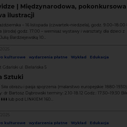
idze | Międzynarodowa, pokonkursowa
 ilustracji
aździernika – 16 listopada (czwartek–niedziela), godz. 9.00–18.00
a (środa) godz. 17.00 – wernisaż wystawy i warsztaty dla dzieci z
 Julią Bardziejewską 10...
/2025
wo kulturowe
wydarzenia płatne
Wykład
Edukacja
 Gdański ul. Bielańska 5
a Sztuki
: Siła obrazu i pasja spojrzenia (malarstwo europejskie 1880-1930)
 dr Bartosz Dąbrowski terminy: 2.10-18.12 Godz.: 17:30–19:30 Bil
⬇️⬇️⬇️ lub pod LINKIEM 160...
/2025
wo kulturowe
wydarzenia płatne
Wykład
Edukacja