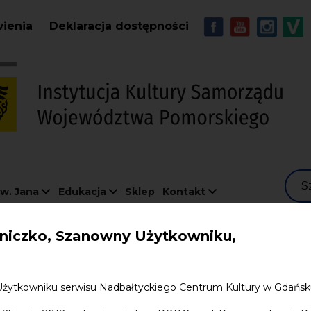
Przejdź do treści
MENU - Soc
wienia
Deklaracja dostępności
S
w. Jana
Edukacja
Sklep
Kontakt
iczko, Szanowny Użytkowniku,
Użytkowniku serwisu Nadbałtyckiego Centrum Kultury w Gdańs