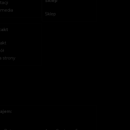
Sklep
acji
imedia
Sklep
takt
akt
ół
 strony
ajem: