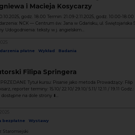
igniewa i Macieja Kosycarzy
0.10.2025, godz. 18.00 Termin: 21.09-2.11.2025, godz. 10.00-18.00
darzenia: NCK — Centrum św. Jana w Gdańsku, ul. Świętojańska 
y Udogodnienia: teksty w j. angielskim...
2025
darzenia płatne
Wykład
Badania
torski Filipa Springera
RZEDANE Tytuł kursu: Pisanie jako metoda Prowadzący: Filip
isarz, reporter terminy: 15.10/ 22.10/ 29.10/ 5.11/ 12.11 / 19.11 Godz.:
 dostępne na dole strony ⬇️...
/2025
a bezpłatne
Wystawy
 Staromiejski