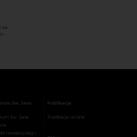
y na
ł –
rum Św. Jana
Publikacje
rum Św. Jana
Publikacje on-line
ria
kt rewaloryzacji i