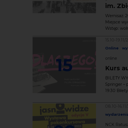
im. Zb
Wernisaż: 2
Miejsce wy
Wstęp: woln
15.10-19.11/
Online
wy
15
online
Kurs au
BILETY WYP
Springer – p
19:30 Bilety
08.10-16.11
wydarzeni
NCK Ratusz