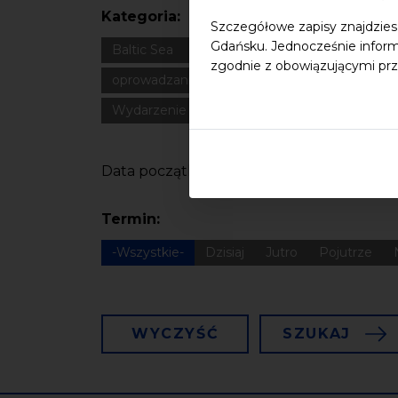
Kategoria:
Szczegółowe zapisy znajdzies
Gdańsku. Jednocześnie inform
Baltic Sea
Bałtyk
Cultural heritage
Dla
zgodnie z obowiązującymi prz
oprowadzanie
oświadczenie
Podcast
Wydarzenie zewnętrzne
Wykład
Spotka
Data początkowa
Termin:
-Wszystkie-
Dzisiaj
Jutro
Pojutrze
WYCZYŚĆ
SZUKAJ