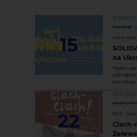
15-28/02/2
Festiwal
15
różne lokali
SOLIDA
na Ukra
Trudno uwie
gdy najecha
potrzebują n
22.01-22.03
wydarzeni
22
NCK - Ratu
Ciach-c
Żelews