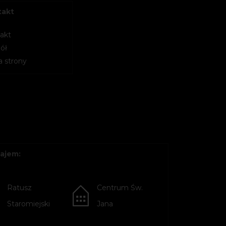
takt
akt
ół
 strony
ajem:
Ratusz
Centrum Św.
Staromiejski
Jana