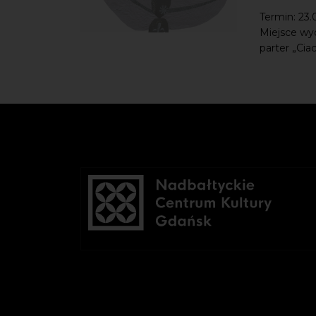
Termin: 23.
Miejsce wy
parter „Ciach