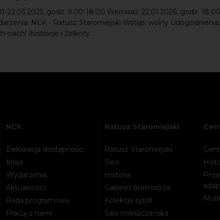
01-22.03.2025, godz. 9.00-18.00 Wernisaż: 22.01.2026, godz. 18.00
darzenia: NCK - Ratusz Staromiejski Wstęp: wolny Udogodnienia:
-ciach! Ilustracje i Żelkoty...
NCK
Ratusz Staromiejski
Cent
Deklaracja dostępności
Ratusz Staromiejski
Cent
Misja
Sień
Histo
Wydarzenia
Historia
Proje
adapt
Aktualności
Gabinet burmistrza
Mult
Rada programowa
Kolekcja sybilli
Pracuj z nami
Sala mieszczańska