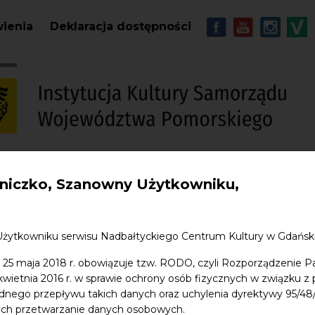
Przejdź do treści
MENU - Soc
wienia
Deklaracja dostępności
iczko, Szanowny Użytkowniku,
S
w. Jana
Edukacja
Sklep
Kontakt
Użytkowniku serwisu Nadbałtyckiego Centrum Kultury w Gdańs
 25 maja 2018 r. obowiązuje tzw. RODO, czyli Rozporządzenie P
 kwietnia 2016 r. w sprawie ochrony osób fizycznych w związku 
dnego przepływu takich danych oraz uchylenia dyrektywy 95/
ych przetwarzanie danych osobowych.