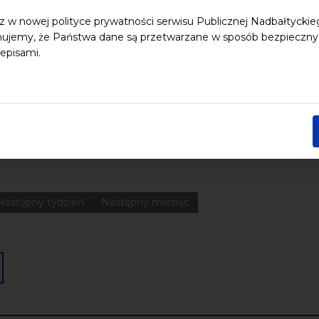
z w nowej polityce prywatności serwisu Publicznej Nadbałtycki
ujemy, że Państwa dane są przetwarzane w sposób bezpieczny, z
 dzieci
Dziedzictwo kulturowe
ekologia
Festiwal
Kon
episami.
Pomerania
Pomorze
Warsztaty
wydarzenia bezpłatne
nia
Koncerty
Wystawy
Edukacja
Badania
Data końcowa
Następny tydzień
Następny miesiąc