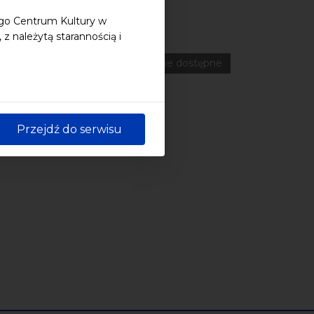
ego Centrum Kultury w
 należytą starannością i
ferencje
Literatura
Online
wydarzenia płatne
wydarzenie dostępne
Przejdź do serwisu