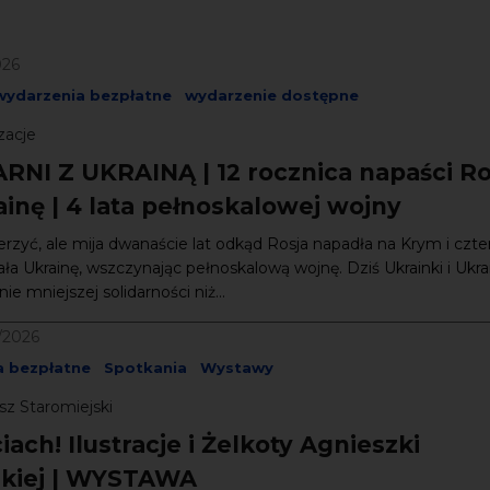
026
wydarzenia bezpłatne
wydarzenie dostępne
zacje
RNI Z UKRAINĄ | 12 rocznica napaści Ro
inę | 4 lata pełnoskalowej wojny
rzyć, ale mija dwanaście lat odkąd Rosja napadła na Krym i czter
ła Ukrainę, wszczynając pełnoskalową wojnę. Dziś Ukrainki i Ukra
ie mniejszej solidarności niż...
/2026
a bezpłatne
Spotkania
Wystawy
sz Staromiejski
iach! Ilustracje i Żelkoty Agnieszki
kiej | WYSTAWA