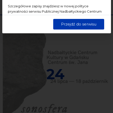
WYCZYŚĆ
SZUKAJ
Szczegółowe zapisy znajdziesz w nowej polityce
prywatności serwisu Publicznej Nadbałtyckiego Centrum
Kultury w Gdańsku. Jednocześnie informujemy, że Państwa
dane są przetwarzane w sposób bezpieczny, z należytą
Przejdź do serwisu
starannością i zgodnie z obowiązującymi przepisami.
24