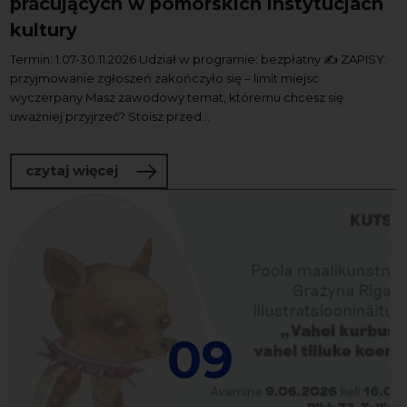
pracujących w pomorskich instytucjach
kultury
Termin: 1.07-30.11.2026 Udział w programie: bezpłatny ✍️ ZAPISY:
przyjmowanie zgłoszeń zakończyło się – limit miejsc
wyczerpany Masz zawodowy temat, któremu chcesz się
uważniej przyjrzeć? Stoisz przed...
o Program tutoringowy dla osób pracuj
czytaj więcej
09