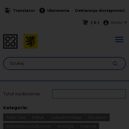
Przejdź do treści
Translator
Ułatwienia
Deklaracja dostępności
Menu k
( 0 )
Konto
Szukaj
Tytuł wydarzenia
Kategoria:
Baltic Sea
Bałtyk
Cultural heritage
Dla dzieci
Dziedzictwo kulturowe
ekologia
Festiwal