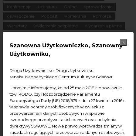
Konferencje
Literatura
Online
oprowadzanie
oświadczenie
Podcast
Pomerania
Pomorze
Warsztaty
wydarzenia bezpłatne
wydarzenia płatne
wydarzenie dostępne
Wydarzenie zewnętrzne
Wykład
Szanowna Użytkowniczko, Szanowny
Spotkania
Koncerty
Wystawy
Edukacja
Badania
Użytkowniku,
Data początkowa
Droga Użytkowniczko, Drogi Użytkowniku
serwisu Nadbałtyckiego Centrum Kultury w Gdańsku
Data końcowa
Uprzejmie informujemy, że od 25 maja 2018 r. obowiązuje
Termin:
tzw. RODO, czyli Rozporządzenie Parlamentu
Europejskiego i Rady (UE) 2016/679 z dnia 27 kwietnia 2016 r.
-Wszystkie-
Dzisiaj
Jutro
Pojutrze
w sprawie ochrony osób fizycznych w związku z
Następny tydzień
Następny miesiąc
przetwarzaniem danych osobowych i w sprawie
swobodnego przepływu takich danych oraz uchylenia
dyrektywy 95/48/WE. Nowe prawo wprowadza zmiany w
zasadach regulujących przetwarzanie danych osobowych.