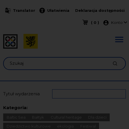
Przejdź do treści
Translator
Ułatwienia
Deklaracja dostępności
Menu k
( 0 )
Konto
Szukaj
Tytuł wydarzenia
Kategoria:
Baltic Sea
Bałtyk
Cultural heritage
Dla dzieci
Dziedzictwo kulturowe
ekologia
Festiwal