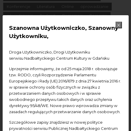
Konferencje
Literatura
Online
oprowadzanie
oświadczenie
Podcast
Pomerania
Pomorze
Warsztaty
wydarzenia bezpłatne
wydarzenia płatne
Szanowna Użytkowniczko, Szanowny
wydarzenie dostępne
Wydarzenie zewnętrzne
Wykład
Użytkowniku,
Spotkania
Koncerty
Wystawy
Edukacja
Badania
Droga Użytkowniczko, Drogi Użytkowniku
serwisu Nadbałtyckiego Centrum Kultury w Gdańsku
Data początkowa
Uprzejmie informujemy, że od 25 maja 2018 r. obowiązuje
tzw. RODO, czyli Rozporządzenie Parlamentu
Data końcowa
Europejskiego i Rady (UE) 2016/679 z dnia 27 kwietnia 2016 r.
w sprawie ochrony osób fizycznych w związku z
Termin:
przetwarzaniem danych osobowych i w sprawie
-Wszystkie-
Dzisiaj
Jutro
Pojutrze
swobodnego przepływu takich danych oraz uchylenia
dyrektywy 95/48/WE. Nowe prawo wprowadza zmiany w
Następny tydzień
Następny miesiąc
zasadach regulujących przetwarzanie danych osobowych.
Szczegółowe zapisy znajdziesz w nowej polityce
prywatności serwisu Publicznej Nadbałtyckiego Centrum