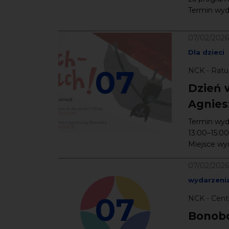
Termin wyda
07/02/2026
Dla dzieci
07
NCK - Ratu
Dzień w
Agnies
Termin wyda
13:00–15:00
Miejsce wyd
07/02/2026
wydarzenia
07
NCK - Cent
Bonobo