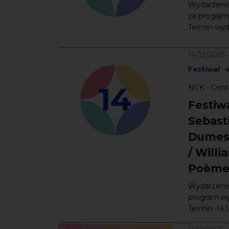
Wydarzeni
za program
Termin wyda
14/12/2025
Festiwal
14
NCK - Cent
Festiw
Sebast
Dumestr
/ Willi
Poème
Wydarzenie
program wy
Termin: 14.