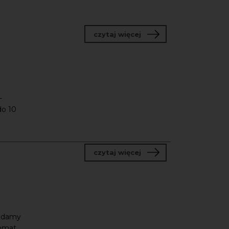
o Walentynki w Centru
czytaj więcej
-
do 10
o Głosy mistrzów przy 
czytaj więcej
adamy
emat.