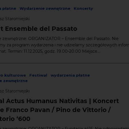
 płatne
Wydarzenie zewnętrzne
Koncerty
sz Staromiejski
t Ensemble del Passato
 zewnętrzne: ORGANIZATOR – Ensemble del Passato. Nie
y za program wydarzenia i nie udzielamy szczegółowych infor
at. Termin: 11.12.2025, godz. 19.00-20.00 Miejsce...
wo kulturowe
Festiwal
wydarzenia płatne
e zewnętrzne
sz Staromiejski
al Actus Humanus Nativitas | Koncert
ne Franco Pavan / Pino de Vittorio /
torio ‘600
 zewnętrzne: ORGANIZATOR – Fundacja a415. Nie odpowiadam