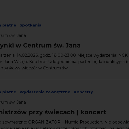
 płatne
Spotkania
rum św. Jana
ynki w Centrum św. Jana
rzenia: 14.02.2026, godz. 18.00-23.00 Miejsce wydarzenia: NCK 
 Jana Wstęp: Kup bilet Udogodnienia: parter, pętla indukcyjna (
entynkowy wieczór w Centrum św...
 płatne
Wydarzenie zewnętrzne
Koncerty
rum św. Jana
mistrzów przy świecach | koncert
e zewnętrzne: ORGANIZATOR – Numio Production. Nie odpowi
 wydarzenia i nie udzielamy szczegółowych informacji na jego t