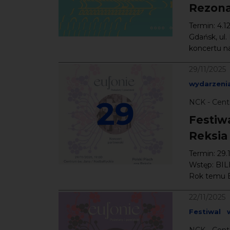
Rezon
Termin: 4.1
Gdańsk, ul.
koncertu n
29/11/2025
wydarzenia
29
NCK - Cent
Festiw
Reksia
Termin: 29.
Wstęp: BILE
Rok temu Ec
22/11/2025
Festiwal
NCK - Cent