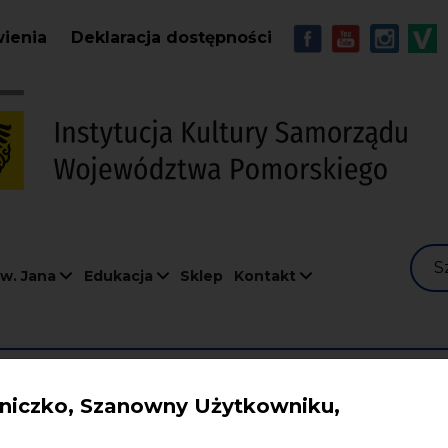
Przejdź do treści
MENU - Soc
wienia
Deklaracja dostępności
S
w. Jana
Edukacja
Sklep
Kontakt
iczko, Szanowny Użytkowniku,