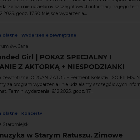
darzenia i nie udzielamy szczegółowych informacji na jego tema
12.2025, godz. 17.30 Miejsce wydarzenia...
 płatne
Wydarzenie zewnętrzne
rum św. Jana
anded Girl | POKAZ SPECJALNY I
ANIE Z AKTORKĄ + NIESPODZIANKI
 zewnętrzne: ORGANIZATOR – Ferment Kolektiv i SO FILMS. N
y za program wydarzenia i nie udzielamy szczegółowych infor
at. Termin wydarzenia: 6.12.2025, godz. 17...
 płatne
Koncerty
 Staromiejski
uzyka w Starym Ratuszu. Zimowe