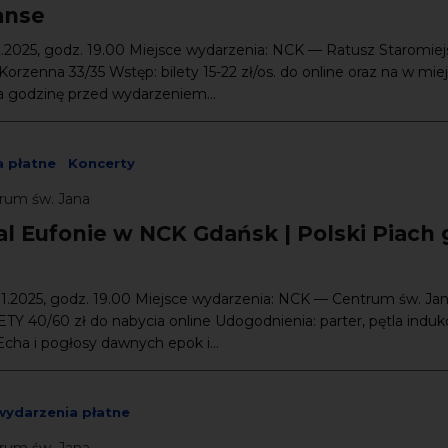
anse
2.2025, godz. 19.00 Miejsce wydarzenia: NCK — Ratusz Staromiejs
 Korzenna 33/35 Wstęp: bilety 15-22 zł/os. do online oraz na w mie
a godzinę przed wydarzeniem...
 płatne
Koncerty
rum św. Jana
al Eufonie w NCK Gdańsk | Polski Piach 
11.2025, godz. 19.00 Miejsce wydarzenia: NCK — Centrum św. Ja
TY 40/60 zł do nabycia online Udogodnienia: parter, pętla induk
ha i pogłosy dawnych epok i...
wydarzenia płatne
rum św. Jana