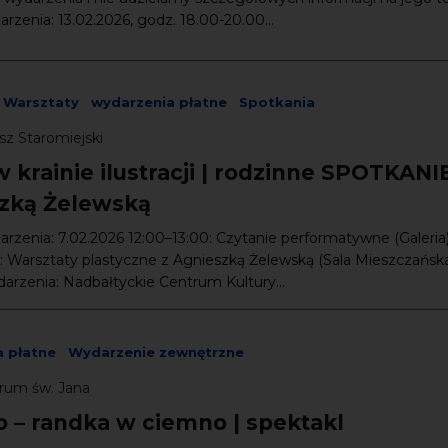
rzenia: 13.02.2026, godz. 18.00-20.00...
Warsztaty
wydarzenia płatne
Spotkania
sz Staromiejski
 krainie ilustracji | rodzinne SPOTKANI
zką Żelewską
rzenia: 7.02.2026 12:00–13:00: Czytanie performatywne (Galeria
: Warsztaty plastyczne z Agnieszką Żelewską (Sala Mieszczańsk
arzenia: Nadbałtyckie Centrum Kultury...
 płatne
Wydarzenie zewnętrzne
rum św. Jana
 – randka w ciemno | spektakl