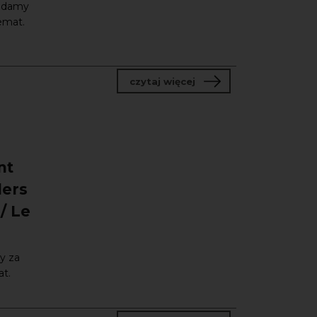
adamy
emat.
o Festiwal Actus Humanu
czytaj więcej
nt
lers
/ Le
y za
t.