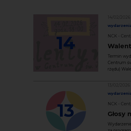
14/02/2026
wydarzenia
14
NCK - Cent
Walent
Termin wyda
Centrum św.
rzędu) Wal
13/02/2026
wydarzenia
13
NCK - Cent
Głosy 
Wydarzeni
za program