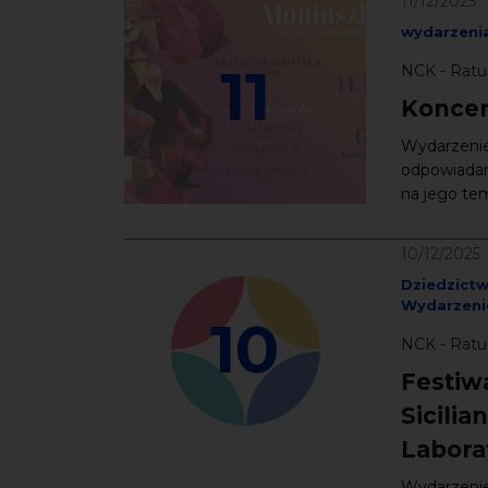
11/12/2025
wydarzenia
11
NCK - Ratu
Koncer
Wydarzenie
odpowiadam
na jego tem
10/12/2025
Dziedzict
Wydarzeni
10
NCK - Ratu
Festiw
Sicilia
Labora
Wydarzenie