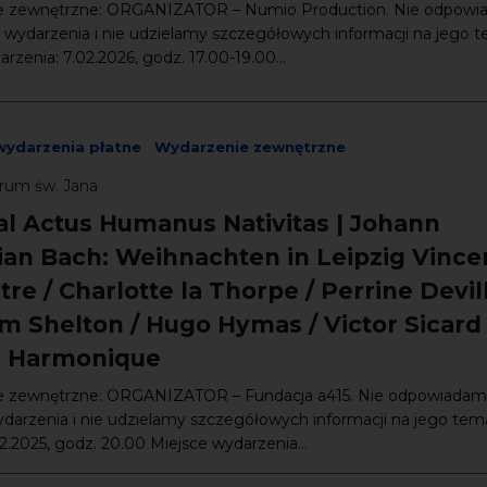
e zewnętrzne: ORGANIZATOR – Numio Production. Nie odpowi
 wydarzenia i nie udzielamy szczegółowych informacji na jego t
rzenia: 7.02.2026, godz. 17.00-19.00...
wydarzenia płatne
Wydarzenie zewnętrzne
rum św. Jana
al Actus Humanus Nativitas | Johann
ian Bach: Weihnachten in Leipzig Vince
e / Charlotte la Thorpe / Perrine Devil
am Shelton / Hugo Hymas / Victor Sicard 
 Harmonique
 zewnętrzne: ORGANIZATOR – Fundacja a415. Nie odpowiadam
darzenia i nie udzielamy szczegółowych informacji na jego tema
12.2025, godz. 20.00 Miejsce wydarzenia...