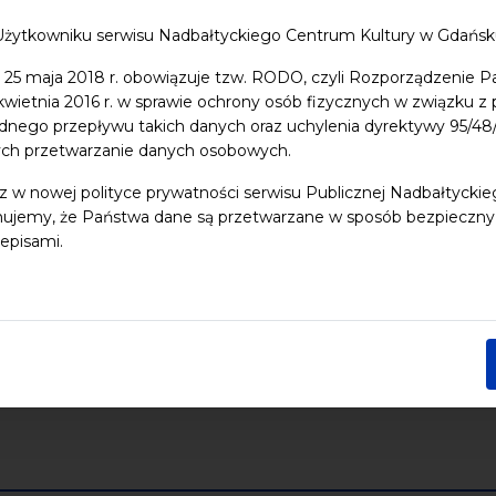
Użytkowniku serwisu Nadbałtyckiego Centrum Kultury w Gdańs
 dzieci
Dziedzictwo kulturowe
ekologia
Festiwal
Kon
 25 maja 2018 r. obowiązuje tzw. RODO, czyli Rozporządzenie P
Pomerania
Pomorze
Warsztaty
wydarzenia bezpłatne
 kwietnia 2016 r. w sprawie ochrony osób fizycznych w związku 
dnego przepływu takich danych oraz uchylenia dyrektywy 95/
nia
Koncerty
Wystawy
Edukacja
Badania
ych przetwarzanie danych osobowych.
z w nowej polityce prywatności serwisu Publicznej Nadbałtycki
Data końcowa
ujemy, że Państwa dane są przetwarzane w sposób bezpieczny, z
episami.
Następny tydzień
Następny miesiąc