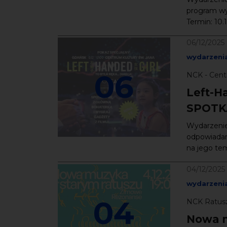
program wy
Termin: 10.
06/12/2025
wydarzenia
06
NCK - Cent
Left-H
SPOTK
Wydarzenie
odpowiadam
na jego tem
04/12/2025
wydarzenia
04
NCK Ratusz
Nowa m