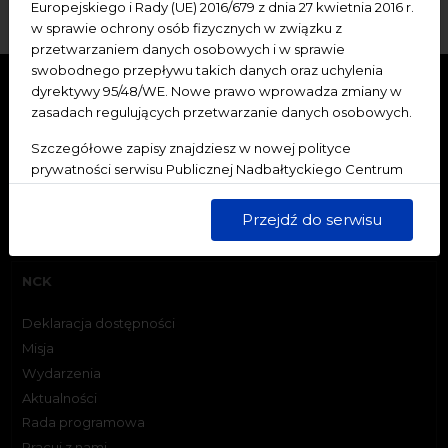
Europejskiego i Rady (UE) 2016/679 z dnia 27 kwietnia 2016 r.
w sprawie ochrony osób fizycznych w związku z
przetwarzaniem danych osobowych i w sprawie
swobodnego przepływu takich danych oraz uchylenia
dyrektywy 95/48/WE. Nowe prawo wprowadza zmiany w
zasadach regulujących przetwarzanie danych osobowych.
Szczegółowe zapisy znajdziesz w nowej polityce
prywatności serwisu Publicznej Nadbałtyckiego Centrum
Kultury w Gdańsku. Jednocześnie informujemy, że Państwa
dane są przetwarzane w sposób bezpieczny, z należytą
Przejdź do serwisu
starannością i zgodnie z obowiązującymi przepisami.
NCK
Deklaracja dostępności
Misja
Wydarzenia
Aktualności
Rada programowa
Pracuj z nami