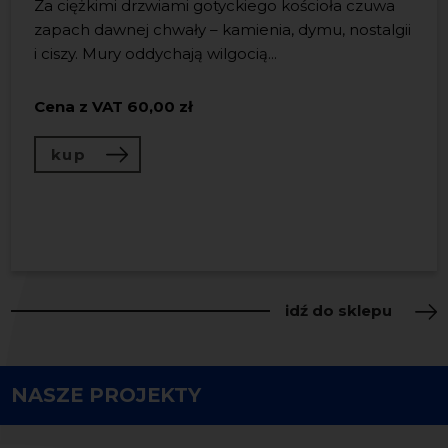
Za ciężkimi drzwiami gotyckiego kościoła czuwa
Książka „LeŚnia” to wyjątkowe
zapach dawnej chwały – kamienia, dymu, nostalgii
wydawnictwo, będące
Zestaw kolekcjonerski łączący artystyczną książkę
i ciszy. Mury oddychają wilgocią...
LeŚnia
wydaną przez
Nadbałtyckie Centrum
zwieńczeniem projektu, który
Kultury
oraz autorski
dyfuzor zapachowy
celebrował 30. rocznicę obecności
Cena z VAT
inspirowa...
60,00 zł
Nadbałtyckiego centrum
...
kup
Cena z VAT
150,00 zł
Cena z VAT
120,00 zł
kup
kup
idź do sklepu
NASZE PROJEKTY