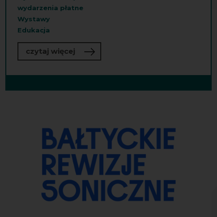
wydarzenia płatne
Wystawy
Edukacja
o „Sonosfera”
czytaj więcej