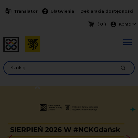
Przejdź do treści
Translator
Ułatwienia
Deklaracja dostępności
Menu k
( 0 )
Konto
Szukaj