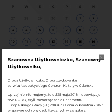
P
W
Ś
C
P
S
N
27
28
29
30
31
1
2
3
4
5
6
7
8
9
10
11
12
13
14
15
16
17
18
19
20
21
22
23
Szanowna Użytkowniczko, Szanowny
24
25
26
27
28
29
30
Użytkowniku,
31
1
2
3
4
5
6
Droga Użytkowniczko, Drogi Użytkowniku
serwisu Nadbałtyckiego Centrum Kultury w Gdańsku
Uprzejmie informujemy, że od 25 maja 2018 r. obowiązuje
edukacja
koncerty
spotkania
tzw. RODO, czyli Rozporządzenie Parlamentu
badania
wystawy
konferencje
Europejskiego i Rady (UE) 2016/679 z dnia 27 kwietnia 2016 r.
w sprawie ochrony osób fizycznych w związku z