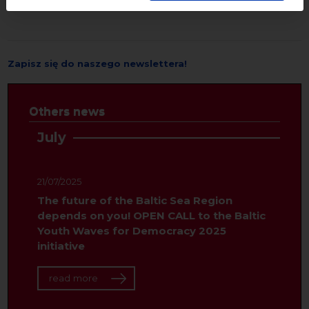
Facebook
Mastodon
Email
Zapisz się do naszego newslettera!
Others news
July
21/07/2025
The future of the Baltic Sea Region
depends on you! OPEN CALL to the Baltic
Youth Waves for Democracy 2025
initiative
read more