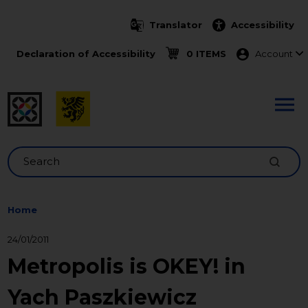
Skip to main content
Translator
Accessibility
Menu ko
Declaration of Accessibility
0 ITEMS
Account
Search
Home
24/01/2011
Metropolis is OKEY! in
Yach Paszkiewicz