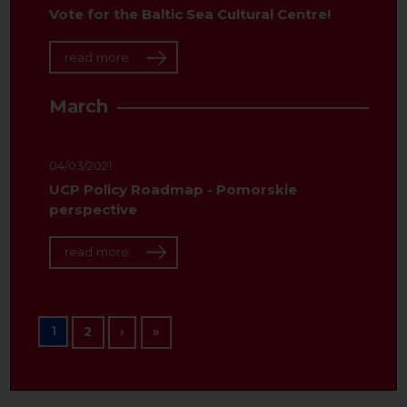
Vote for the Baltic Sea Cultural Centre!
read more
March
04/03/2021
UCP Policy Roadmap - Pomorskie
perspective
read more
Pagination
1
Next page
Last page
2
›
»