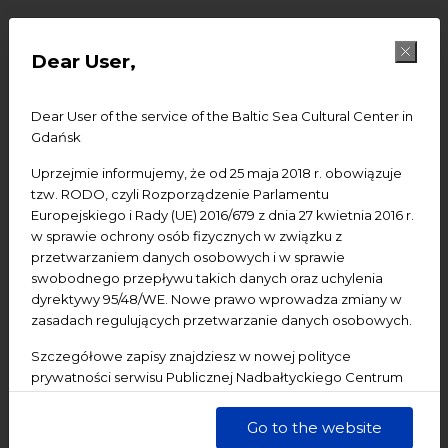
reportage
Dear User,
The 52-minutes reportage from the last edition of
Dear User of the service of the Baltic Sea Cultural Center in
Metropolis is OKEY!
on the web! Material prepared by
Gdańsk
Yach Paszkiewicz
will remind you of the great festival’s
Uprzejmie informujemy, że od 25 maja 2018 r. obowiązuje
atmosphere – you can watch fragments of events, listen
tzw. RODO, czyli Rozporządzenie Parlamentu
to some good music and try to find yourself in the
Europejskiego i Rady (UE) 2016/679 z dnia 27 kwietnia 2016 r.
crowds.
w sprawie ochrony osób fizycznych w związku z
przetwarzaniem danych osobowych i w sprawie
Feel invited to hit the
You Tube
canal!
swobodnego przepływu takich danych oraz uchylenia
dyrektywy 95/48/WE. Nowe prawo wprowadza zmiany w
zasadach regulujących przetwarzanie danych osobowych.
Szczegółowe zapisy znajdziesz w nowej polityce
prywatności serwisu Publicznej Nadbałtyckiego Centrum
Kultury w Gdańsku. Jednocześnie informujemy, że Państwa
Share:
dane są przetwarzane w sposób bezpieczny, z należytą
Go to the website
starannością i zgodnie z obowiązującymi przepisami.