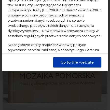
tzw. RODO, czyli Rozporządzenie Parlamentu
Europejskiego i Rady (UE) 2016/679 z dnia 27 kwietnia 2016 r.
w sprawie ochrony osób fizycznych w związku z
przetwarzaniem danych osobowych i w sprawie
swobodnego przepływu takich danych oraz uchylenia
dyrektywy 95/48/WE. Nowe prawo wprowadza zmiany w
zasadach regulujących przetwarzanie danych osobowych.
Szczegółowe zapisy znajdziesz w nowej polityce
prywatności serwisu Publicznej Nadbałtyckiego Centrum
Kultury w Gdańsku. Jednocześnie informujemy, że Państwa
dane są przetwarzane w sposób bezpieczny, z należytą
Go to the website
starannością i zgodnie z obowiązującymi przepisami.