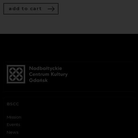
add to cart
BSCC
Mission
Events
News