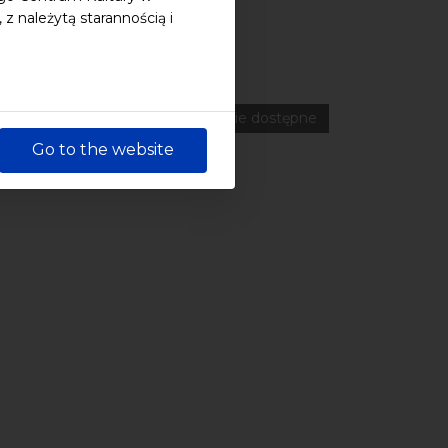
 należytą starannością i
ferencje
Literatura
Online
wydarzenia płatne
wydarzenie dostępne
Go to the website