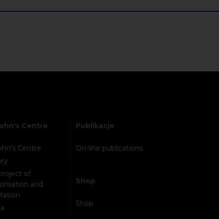
John's Centre
Publikacje
John's Centre
On-line publications
ory
project of
Shop
orisation and
tation
Shop
a