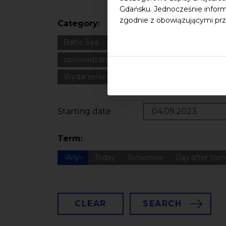
Gdańsku. Jednocześnie inform
zgodnie z obowiązującymi prz
Category:
Baltic Sea
Bałtyk
Cultural heritage
Dla
oprowadzanie
oświadczenie
Podcast
Wydarzenie zewnętrzne
Wykład
Spotka
Starting date
Term:
-Any-
Today
Tomorrow
Day after tom
CLEAR
SEARCH