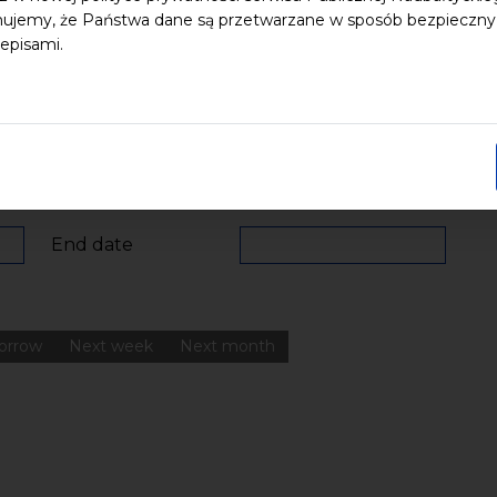
ujemy, że Państwa dane są przetwarzane w sposób bezpieczny, z
episami.
 dzieci
Dziedzictwo kulturowe
ekologia
Festiwal
Kon
Pomerania
Pomorze
Warsztaty
wydarzenia bezpłatne
nia
Koncerty
Wystawy
Edukacja
Badania
End date
orrow
Next week
Next month