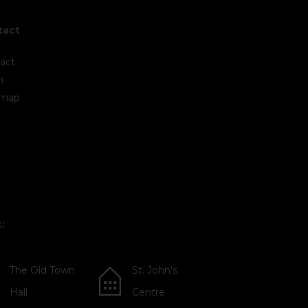
tact
act
m
 map
:
The Old Town
St. John's
Hall
Centre