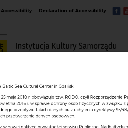
Skip to main content
MEN
Accessibility
Declaration of Accessibility
S
e Baltic Sea Cultural Center in Gdańsk
entre
Education
Shop
Contact
 25 maja 2018 r. obowiązuje tzw. RODO, czyli Rozporządzenie P
 kwietnia 2016 r. w sprawie ochrony osób fizycznych w związku 
dnego przepływu takich danych oraz uchylenia dyrektywy 95/
ych przetwarzanie danych osobowych.
z w nowej polityce prywatności serwisu Publicznej Nadbałtycki