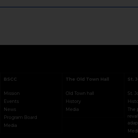
BSCC
The Old Town Hall
St. 
Mission
Old Town hall
St. 
Events
History
Hist
News
Media
The 
reval
Program Board
adap
Media
Medi