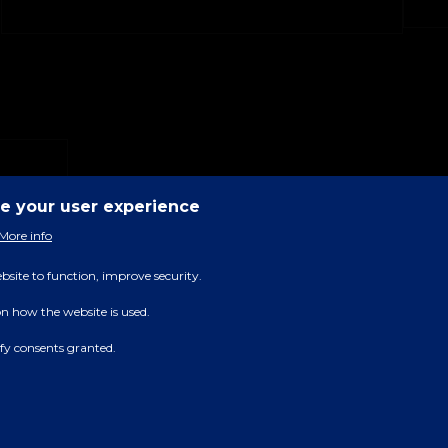
ce your user experience
More info
bsite to function, improve security.
on how the website is used.
rify consents granted.