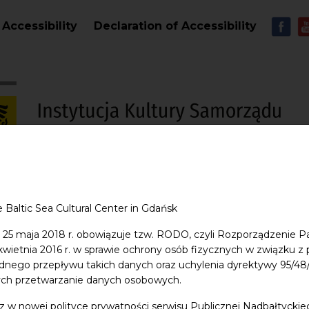
Skip to main content
MEN
Accessibility
Declaration of Accessibility
S
e Baltic Sea Cultural Center in Gdańsk
entre
Education
Shop
Contact
 25 maja 2018 r. obowiązuje tzw. RODO, czyli Rozporządzenie P
 kwietnia 2016 r. w sprawie ochrony osób fizycznych w związku 
dnego przepływu takich danych oraz uchylenia dyrektywy 95/
ych przetwarzanie danych osobowych.
z w nowej polityce prywatności serwisu Publicznej Nadbałtycki