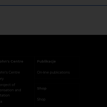
John's Centre
Publikacje
John's Centre
On-line publications
ory
project of
Shop
orisation and
tation
Shop
a