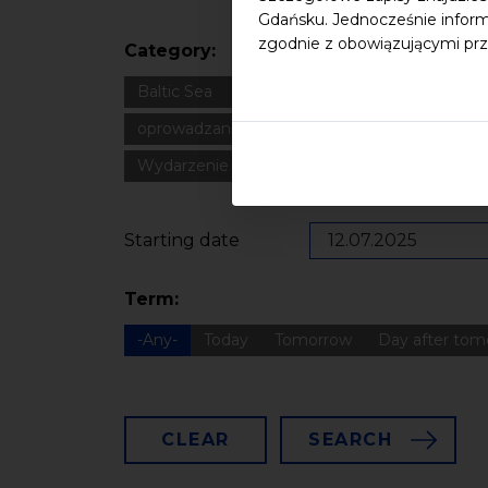
Gdańsku. Jednocześnie inform
zgodnie z obowiązującymi prz
Category:
Baltic Sea
Bałtyk
Cultural heritage
Dla
oprowadzanie
oświadczenie
Podcast
Wydarzenie zewnętrzne
Wykład
Spotka
Starting date
Term:
-Any-
Today
Tomorrow
Day after tom
CLEAR
SEARCH