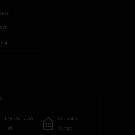
tact
act
m
 map
:
The Old Town
St. John's
Hall
Centre