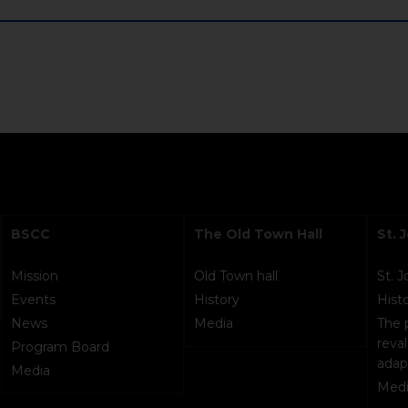
BSCC
The Old Town Hall
St. 
Mission
Old Town hall
St. 
Events
History
Hist
News
Media
The 
reval
Program Board
adap
Media
Medi