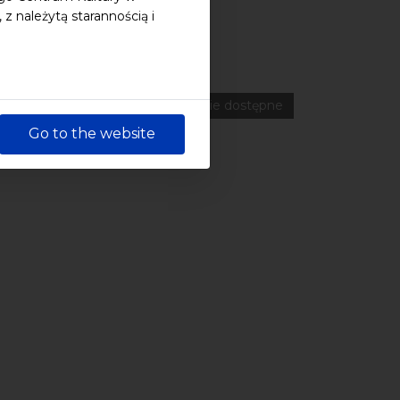
 należytą starannością i
ferencje
Literatura
Online
wydarzenia płatne
wydarzenie dostępne
Go to the website