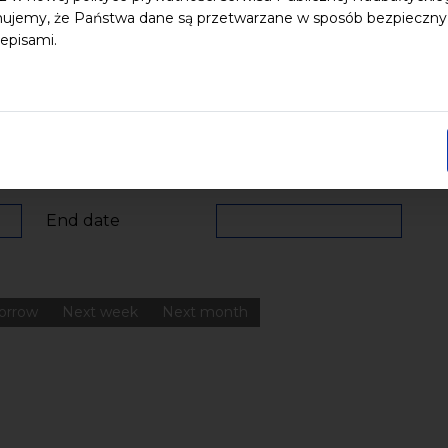
ujemy, że Państwa dane są przetwarzane w sposób bezpieczny, z
episami.
 dzieci
Dziedzictwo kulturowe
ekologia
Festiwal
Kon
Pomerania
Pomorze
Warsztaty
wydarzenia bezpłatne
nia
Koncerty
Wystawy
Edukacja
Badania
End date
orrow
Next week
Next month