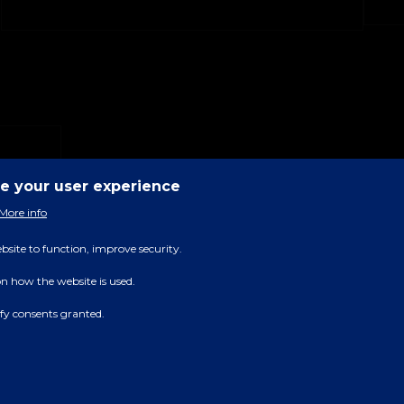
ce your user experience
More info
bsite to function, improve security.
on how the website is used.
rify consents granted.