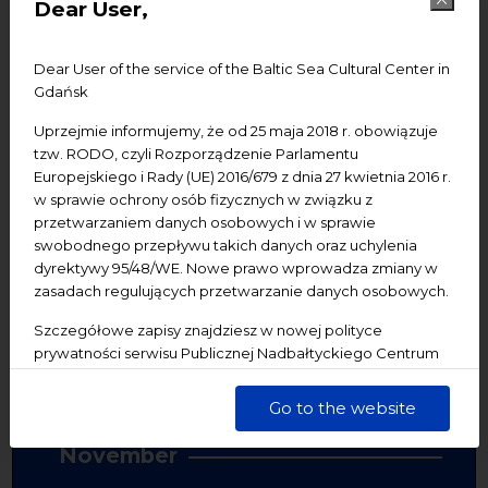
Dear User,
Soloists: Students of Academy of Music in Gdańsk.
Dear User of the service of the Baltic Sea Cultural Center in
Admission free.
Gdańsk
Uprzejmie informujemy, że od 25 maja 2018 r. obowiązuje
tzw. RODO, czyli Rozporządzenie Parlamentu
Europejskiego i Rady (UE) 2016/679 z dnia 27 kwietnia 2016 r.
Share:
w sprawie ochrony osób fizycznych w związku z
przetwarzaniem danych osobowych i w sprawie
Facebook
Mastodon
Email
swobodnego przepływu takich danych oraz uchylenia
dyrektywy 95/48/WE. Nowe prawo wprowadza zmiany w
zasadach regulujących przetwarzanie danych osobowych.
Szczegółowe zapisy znajdziesz w nowej polityce
Zapisz się do naszego newslettera!
prywatności serwisu Publicznej Nadbałtyckiego Centrum
Kultury w Gdańsku. Jednocześnie informujemy, że Państwa
dane są przetwarzane w sposób bezpieczny, z należytą
Go to the website
Other events
starannością i zgodnie z obowiązującymi przepisami.
November