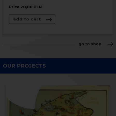
Price
20,00 PLN
Price
30,00 PLN
add to cart
add to cart
go to shop
OUR PROJECTS