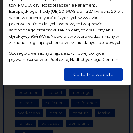
27
28
29
30
31
1
2
tzw. RODO, czyli Rozporządzenie Parlamentu
Europejskiego i Rady (UE) 2016/679 z dnia 27 kwietnia 2016 r.
3
4
5
6
7
8
9
w sprawie ochrony osób fizycznych w związku z
przetwarzaniem danych osobowych i w sprawie
10
11
12
13
14
15
16
swobodnego przepływu takich danych oraz uchylenia
dyrektywy 95/48/WE. Nowe prawo wprowadza zmiany w
zasadach regulujących przetwarzanie danych osobowych.
17
18
19
20
21
22
23
Szczegółowe zapisy znajdziesz w nowej polityce
24
25
26
27
28
29
30
prywatności serwisu Publicznej Nadbałtyckiego Centrum
Kultury w Gdańsku. Jednocześnie informujemy, że Państwa
31
1
2
3
4
5
6
dane są przetwarzane w sposób bezpieczny, z należytą
Go to the website
starannością i zgodnie z obowiązującymi przepisami.
education
concert
meetings
research
exhibitions
conference
workshops
lecture
literature
festival
for kids
baltic sea
pomerania