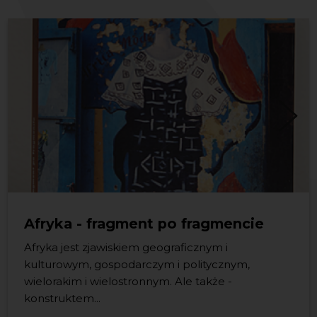
Afryka - fragment po fragmencie
Afryka jest zjawiskiem geograficznym i
kulturowym, gospodarczym i politycznym,
Oddajemy w Państwa ręce kolejny tom książki
wielorakim i wielostronnym. Ale także -
„Czytanie Pomorza. Literacki przewodnik po
konstruktem...
Pomorzu – to znak, że nasza wspólna przygoda z...