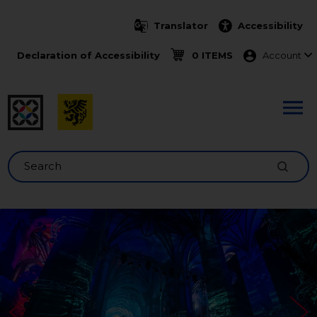
Skip to main content
Translator
Accessibility
Menu ko
Declaration of Accessibility
0 ITEMS
Account
Search