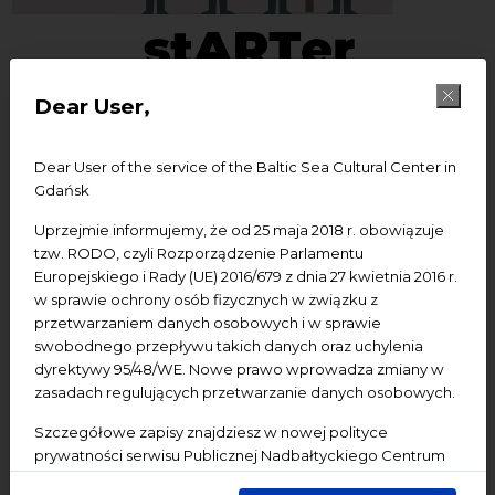
Dear User,
Dear User of the service of the Baltic Sea Cultural Center in
03.12.2022
Gdańsk
Uprzejmie informujemy, że od 25 maja 2018 r. obowiązuje
Dźwiękowe obrazy. O czym
tzw. RODO, czyli Rozporządzenie Parlamentu
opowiada muzyka? Koncert
Europejskiego i Rady (UE) 2016/679 z dnia 27 kwietnia 2016 r.
w sprawie ochrony osób fizycznych w związku z
familijny oraz warsztaty | cykl
przetwarzaniem danych osobowych i w sprawie
stARTer
swobodnego przepływu takich danych oraz uchylenia
dyrektywy 95/48/WE. Nowe prawo wprowadza zmiany w
zasadach regulujących przetwarzanie danych osobowych.
Koncerty
Szczegółowe zapisy znajdziesz w nowej polityce
prywatności serwisu Publicznej Nadbałtyckiego Centrum
Add to Google calendar
Add to iCal calendar
Kultury w Gdańsku. Jednocześnie informujemy, że Państwa