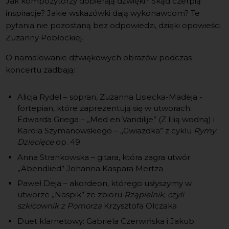
Jak kompozytorzy dobierają dźwięki? Skąd czerpią
inspiracje? Jakie wskazówki dają wykonawcom? Te
pytania nie pozostaną bez odpowiedzi, dzięki opowieści
Zuzanny Pobłockiej.
O namalowanie dźwiękowych obrazów podczas
koncertu zadbają:
Alicja Rydel – sopran, Zuzanna Lisiecka-Madeja -
fortepian, które zaprezentują się w utworach:
Edwarda Griega – „Med en Vandilije” (Z lilią wodną) i
Karola Szymanowskiego – „Gwiazdka” z cyklu
Rymy
Dziecięce
op. 49
Anna Strankowska – gitara, która zagra utwór
„Abendlied” Johanna Kaspara Mertza
Paweł Deja – akordeon, którego usłyszymy w
utworze „Naspik”
ze zbioru
Rząpielnik, czyli
szkicownik z Pomorza
Krzysztofa Olczaka
Duet klarnetowy: Gabriela Czerwińska i Jakub