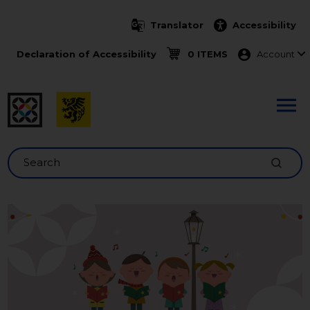
Skip to main content
Translator
Accessibility
Menu ko
Declaration of Accessibility
0 ITEMS
Account
Search