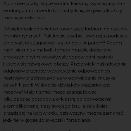
Kolorowe ptaki, rwące wodne kaskady, wyłaniający się z
wodnego nurtu wodnik, strachy, lśniące gwiazdki... Czy
można je usłyszeć?
Dźwiękonaśladownictwo towarzyszy ludziom od czasów
prehistorycznych. Tak ludzie zwabiali zwierzęta podczas
polowań, tak zagrzewali się do boju. A potem? Potem
ruch, kierunek melodii, tempo muzyki, dobierany
precyzyjnie rytm wywoływały odpowiedni nastrój i
ilustrowały dźwiękowe obrazy. Przez wieki naśladowanie
odgłosów przyrody, wywoływanie odpowiednich
nastrojów przeistoczyło się w opowiadanie muzyką
całych historii. W świecie dźwięków wszystko jest
możliwe! Mały trzmiel może zaangażować
kilkudziesięcioosobową orkiestrę do odtworzenia
skomplikowanej trasy swojego lotu, a cały świat
przędącej na kołowrotku dziewczyny można zamknąć
jedynie w głosie śpiewaczki i fortepianie.