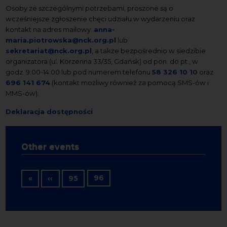
Osoby ze szczególnymi potrzebami, proszone są o
wcześniejsze zgłoszenie chęci udziału w wydarzeniu oraz
kontakt na adres mailowy:
anna-
maria.piotrowska@nck.org.pl
lub
sekretariat@nck.org.pl
, a także bezpośrednio w siedzibie
organizatora (ul. Korzenna 33/35, Gdańsk) od pon. do pt., w
godz. 9:00-14:00 lub pod numerem telefonu
58 326 10 10
oraz
696 141 674
(kontakt możliwy również za pomocą SMS-ów i
MMS-ów).
Deklaracja dostępności
Other events
Pagination
First page
Previous page
96
«
‹‹
95