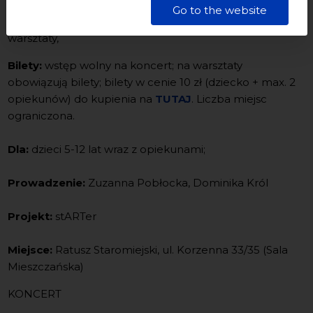
dane są przetwarzane w sposób bezpieczny, z należytą
Go to the website
starannością i zgodnie z obowiązującymi przepisami.
Termin:
3.12.2022, 11:00-12:00 – koncert, 12:30-14:30 –
warsztaty,
Bilety:
wstęp wolny na koncert; na warsztaty
obowiązują bilety; bilety w cenie 10 zł (dziecko + max. 2
opiekunów) do kupienia na
TUTAJ
. Liczba miejsc
ograniczona.
Dla:
dzieci 5-12 lat wraz z opiekunami;
Prowadzenie:
Zuzanna Pobłocka, Dominika Król
Projekt:
stARTer
Miejsce:
Ratusz Staromiejski, ul. Korzenna 33/35 (Sala
Mieszczańska)
KONCERT