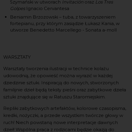
Szymański w utworach
Invitación
oraz
Los Tres
Golpes
Ignacio Cervantesa
Beniamin Brzozowski – tuba, z towarzyszeniem
fortepianu, przy którym zasiądzie Łukasz Kania, w
utworze Benedetto Marcellego - Sonata a-moll
WARSZTATY
Warsztaty tworzenia ilustracji w technice kolażu
udowodnią, że opowieść można wyrazić w każdej
dziedzinie sztuki. Inspiracją do nowych, stworzonych
familijnie dzieł będą teksty pieśni oraz zabytkowe dzieła
sztuki znajdujące się w Ratuszu Staromiejskim.
Repliki zabytkowych artefaktów, kolorowe czasopisma,
kredki, nożyczki, a przede wszystkim twórcze głowy w
ruch! Niech powstaną nowe interpretacje dawnych
dzieł! Wspólna praca z rodzicami będzie okazją do