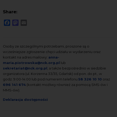
Share:
Facebook
Mastodon
Email
Osoby ze szczególnymi potrzebami, proszone są o
wcześniejsze zgłoszenie chęci udziału w wydarzeniu oraz
kontakt na adres mailowy:
anna-
maria.piotrowska@nck.org.pl
lub
sekretariat@nck.org.pl
, a także bezpośrednio w siedzibie
organizatora (ul. Korzenna 33/35, Gdańsk) od pon. do pt., w
godz. 9:00-14:00 lub pod numerem telefonu
58 326 10 10
oraz
696 141 674
(kontakt możliwy również za pomocą SMS-ów i
MMS-ów).
Deklaracja dostępności