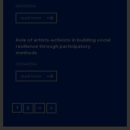
24/04/2024
read more
Role of artists-activists in building social
resilience through participatory
methods
09/04/2024
read more
Pagination
1
Next page
Last page
2
››
»