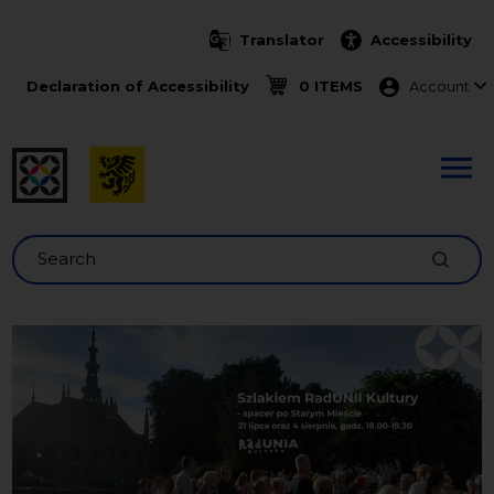
Skip to main content
Translator
Accessibility
Menu ko
Declaration of Accessibility
0 ITEMS
Account
Search