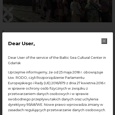
21.07.2025
Dear User,
Szlakiem RadUNII Kultury -
spacer po Starym Mieście
Dear User of the service of the Baltic Sea Cultural Center in
Gdańsk
Dziedzictwo kulturowe
oprowadzanie
Uprzejmie informujemy, że od 25 maja 2018 r. obowiązuje
Wykład
Spotkania
tzw. RODO, czyli Rozporządzenie Parlamentu
Europejskiego i Rady (UE) 2016/679 z dnia 27 kwietnia 2016 r.
w sprawie ochrony osób fizycznych w związku z
Add to Google calendar
Add to iCal calendar
przetwarzaniem danych osobowych i w sprawie
swobodnego przepływu takich danych oraz uchylenia
dyrektywy 95/48/WE. Nowe prawo wprowadza zmiany w
Termin:
21 lipca oraz 4 sierpnia 2025, godz. 18:00-
zasadach regulujących przetwarzanie danych osobowych.
19.30