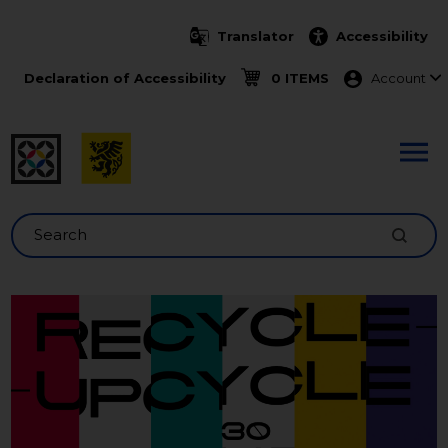
Skip to main content
Translator
Accessibility
Menu ko
Declaration of Accessibility
0 ITEMS
Account
Search