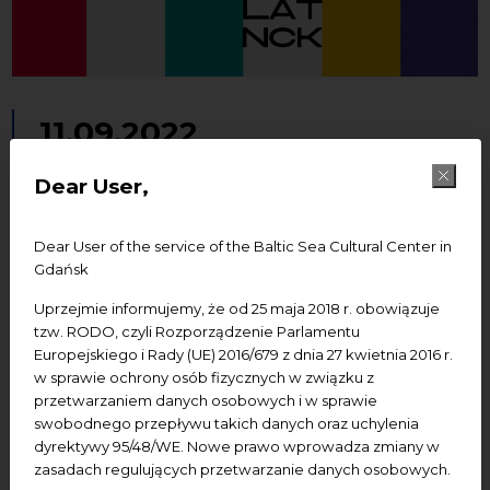
11.09.2022
Recycle-Upcycle. 30 lat NCK –
Dear User,
oprowadzanie kuratorskie z
Dear User of the service of the Baltic Sea Cultural Center in
tłumaczeniem PJM
Gdańsk
oprowadzanie
Wystawy
Uprzejmie informujemy, że od 25 maja 2018 r. obowiązuje
tzw. RODO, czyli Rozporządzenie Parlamentu
Europejskiego i Rady (UE) 2016/679 z dnia 27 kwietnia 2016 r.
Add to Google calendar
Add to iCal calendar
w sprawie ochrony osób fizycznych w związku z
przetwarzaniem danych osobowych i w sprawie
swobodnego przepływu takich danych oraz uchylenia
Termin:
11.09.2022, godz. 16:00
dyrektywy 95/48/WE. Nowe prawo wprowadza zmiany w
zasadach regulujących przetwarzanie danych osobowych.
Bilety:
wstęp bezpłatny; obowiązują zapisy przez mail