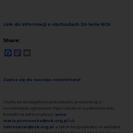
Link do informacji o obchodach 30-lecia NCK
Share:
Facebook
Mastodon
Email
Zapisz się do naszego newslettera
!
Osoby ze szczególnymi potrzebami, proszone są o
wcześniejsze zgłoszenie chęci udziału w wydarzeniu oraz
kontakt na adres mailowy:
anna-
maria.piotrowska@nck.org.pl
lub
sekretariat@nck.org.pl
, a także bezpośrednio w siedzibie
organizatora (ul. Korzenna 33/35, Gdańsk) od pon. do pt., w