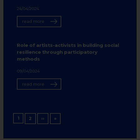
24/04/2024
read more
Role of artists-activists in building social
resilience through participatory
methods
09/04/2024
read more
Pagination
1
Next page
Last page
2
››
»