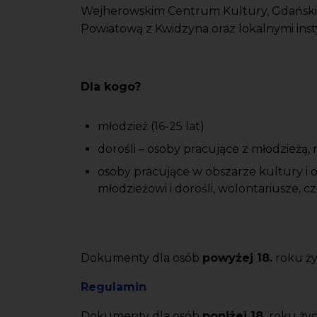
Wejherowskim Centrum Kultury, Gdańskim 
Powiatową z Kwidzyna oraz lokalnymi inst
Dla kogo?
młodzież (16-25 lat)
dorośli – osoby pracujące z młodzieżą,
osoby pracujące w obszarze kultury i oś
młodzieżowi i dorośli, wolontariusze,
Dokumenty dla osób
powyżej 18.
roku ży
Regulamin
Dokumenty dla osób
poniżej 18.
roku życi