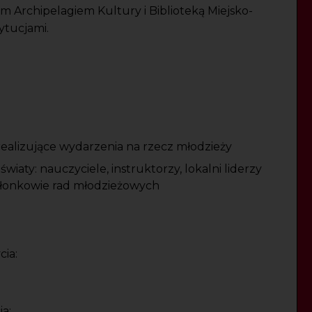
Archipelagiem Kultury i Biblioteką Miejsko-
ytucjami.
 realizujące wydarzenia na rzecz młodzieży
wiaty: nauczyciele, instruktorzy, lokalni liderzy
 członkowie rad młodzieżowych
cia:
a: