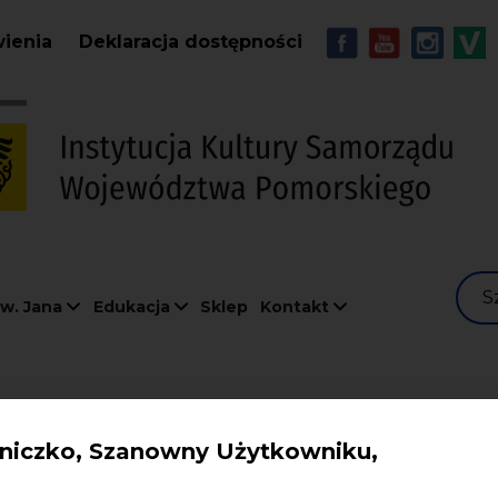
Przejdź do treści
MENU - Soc
wienia
Deklaracja dostępności
S
w. Jana
Edukacja
Sklep
Kontakt
iczko, Szanowny Użytkowniku,