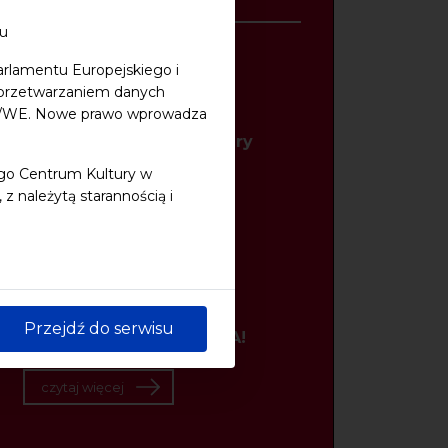
Styczeń
ku
arlamentu Europejskiego i
27/01/2011
z przetwarzaniem danych
48/WE. Nowe prawo wprowadza
Pomorska Nagroda
Artystyczna - kandydatury
ego Centrum Kultury w
czytaj więcej
 należytą starannością i
17/01/2011
Metropolia jest OKEY! w
reportażu Yacha
Przejdź do serwisu
Paszkiewicza - PREMIERA!
czytaj więcej