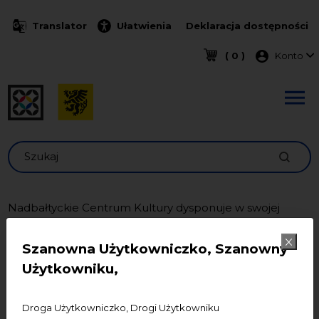
Przejdź do treści
Translator
Ułatwienia
Deklaracja dostępności
Menu k
( 0 )
Konto
Szukaj
Nadbałtyckie Centrum Kultury dysponuje w swojej
ofercie niezwykłą przestrzenią Centrum św. Jana, gdzie
panuje nie tylko niespotykany w Trójmieście, a być
Szanowna Użytkowniczko, Szanowny
może na świecie klimat, ale także znajduje się
Użytkowniku,
profesjonalne i nowoczesne wyposażenie techniczne.
Zobacz:
Droga Użytkowniczko, Drogi Użytkowniku