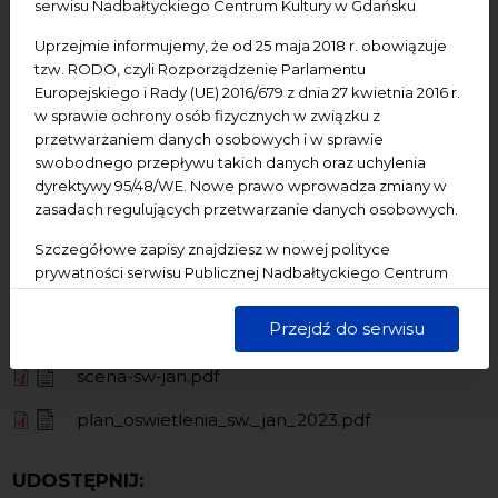
serwisu Nadbałtyckiego Centrum Kultury w Gdańsku
plan świateł
Uprzejmie informujemy, że od 25 maja 2018 r. obowiązuje
tzw. RODO, czyli Rozporządzenie Parlamentu
rider techniczny audio
Europejskiego i Rady (UE) 2016/679 z dnia 27 kwietnia 2016 r.
rider techniczny video
w sprawie ochrony osób fizycznych w związku z
przetwarzaniem danych osobowych i w sprawie
swobodnego przepływu takich danych oraz uchylenia
W sprawie wynajmu prosimy o kontakt z sekretariatem
dyrektywy 95/48/WE. Nowe prawo wprowadza zmiany w
Nadbałtyckiego Centrum Kultury w Gdańsku
zasadach regulujących przetwarzanie danych osobowych.
mail:
sekretariat@nck.org.pl
Szczegółowe zapisy znajdziesz w nowej polityce
tel. 58 326 10 10
prywatności serwisu Publicznej Nadbałtyckiego Centrum
Kultury w Gdańsku. Jednocześnie informujemy, że Państwa
dane są przetwarzane w sposób bezpieczny, z należytą
Przejdź do serwisu
rider-techniczny-video.pdf
starannością i zgodnie z obowiązującymi przepisami.
scena-sw-jan.pdf
Pliki
plan_oswietlenia_sw._jan_2023.pdf
UDOSTĘPNIJ: