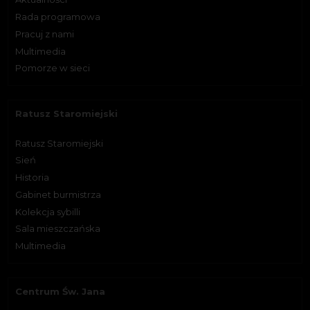
Rada programowa
Pracuj z nami
Multimedia
Pomorze w sieci
Ratusz Staromiejski
Ratusz Staromiejski
Sień
Historia
Gabinet burmistrza
Kolekcja sybilli
Sala mieszczańska
Multimedia
Centrum Św. Jana