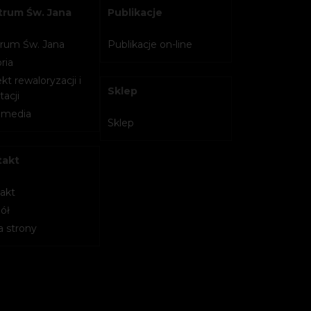
rum Św. Jana
Publikacje
rum Św. Jana
Publikacje on-line
ria
kt rewaloryzacji i
Sklep
acji
imedia
Sklep
takt
akt
ół
 strony