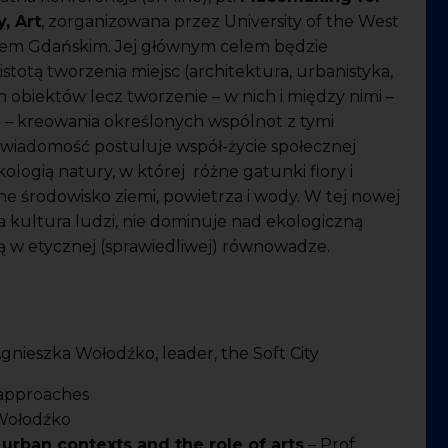
, Art
, zorganizowana przez University of the West
etem Gdańskim. Jej głównym celem będzie
stotą tworzenia miejsc (architektura, urbanistyka,
ch obiektów lecz tworzenie – w nich i między nimi –
– kreowania określonych wspólnot z tymi
świadomość postuluje współ-życie społecznej
ogią natury, w której różne gatunki flory i
ne środowisko ziemi, powietrza i wody. W tej nowej
 kultura ludzi, nie dominuje nad ekologiczną
nią w etycznej (sprawiedliwej) równowadze.
ieszka Wołodźko, leader, the Soft City
c approaches
Wołodźko
urban contexts and the role of arts
– Prof.