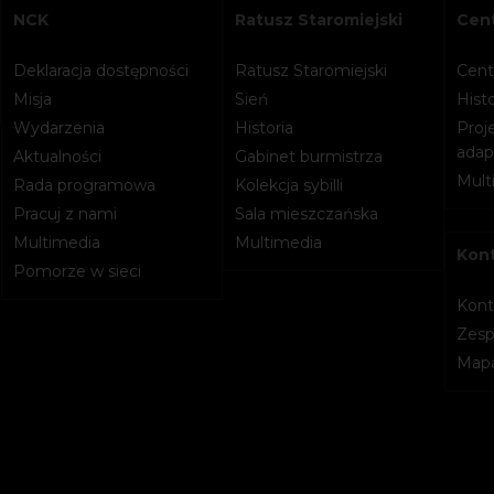
NCK
Ratusz Staromiejski
Cent
Deklaracja dostępności
Ratusz Staromiejski
Cent
Misja
Sień
Histo
Wydarzenia
Historia
Proje
adapt
Aktualności
Gabinet burmistrza
Mult
Rada programowa
Kolekcja sybilli
Pracuj z nami
Sala mieszczańska
Multimedia
Multimedia
Kon
Pomorze w sieci
Kont
Zesp
Mapa