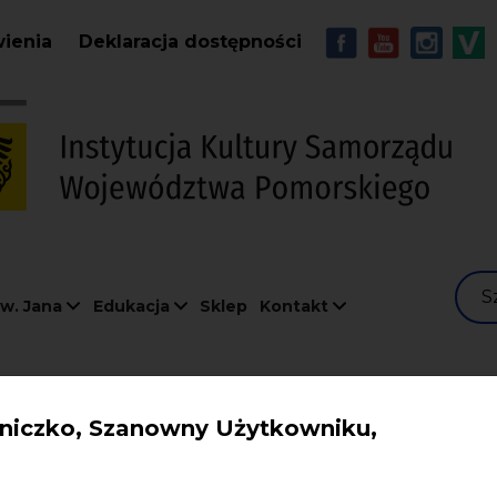
Przejdź do treści
MENU - Soc
wienia
Deklaracja dostępności
S
w. Jana
Edukacja
Sklep
Kontakt
iczko, Szanowny Użytkowniku,