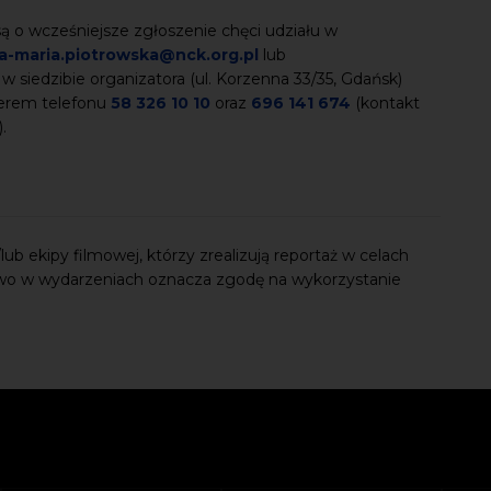
 o wcześniejsze zgłoszenie chęci udziału w
a-maria.piotrowska@nck.org.pl
lub
 w siedzibie organizatora (ul. Korzenna 33/35, Gdańsk)
merem telefonu
58 326 10 10
oraz
696 141 674
(kontakt
).
ub ekipy filmowej, którzy zrealizują reportaż w celach
wo w wydarzeniach oznacza zgodę na wykorzystanie