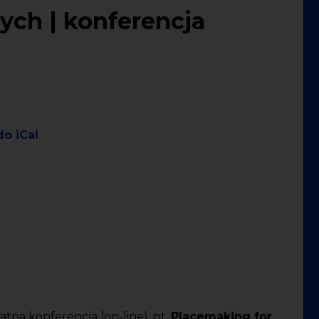
ych | konferencja
do iCal
na konferencja (on-line), pt.
Placemaking for