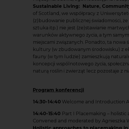
Sustainable Living: Nature, Community
of Scotland, we współpracy z Uniwersyt
(z)budowanie publicznej świadomości, że i
sztuka itp.) nie jest (ze)stawianie martwy
warunków aktywnego życia, a tym samym 
miejscami związanych. Ponadto, ta nowa 
kultury (w zbudowanym środowisku) z ekol
fauny (w tym ludzie) zamieszkują natural
koncepcji wspólnotowego życia, społeczna
naturą roślin i zwierząt lecz pozostaje z 
Program konferencji
14:30-14:40
Welcome and Introduction Agn
14:40-15:40
Part I Placemaking – holisti
Convened and moderated by Agnieszka 
Holistic approaches to placemaking in 