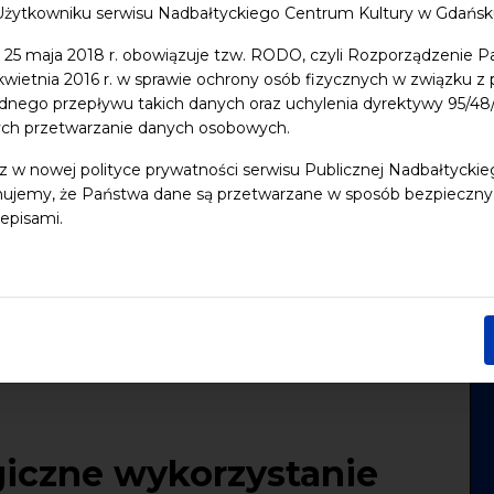
Użytkowniku serwisu Nadbałtyckiego Centrum Kultury w Gdańs
 25 maja 2018 r. obowiązuje tzw. RODO, czyli Rozporządzenie P
 kwietnia 2016 r. w sprawie ochrony osób fizycznych w związku 
dnego przepływu takich danych oraz uchylenia dyrektywy 95/
ych przetwarzanie danych osobowych.
z w nowej polityce prywatności serwisu Publicznej Nadbałtycki
ujemy, że Państwa dane są przetwarzane w sposób bezpieczny, z
episami.
giczne wykorzystanie