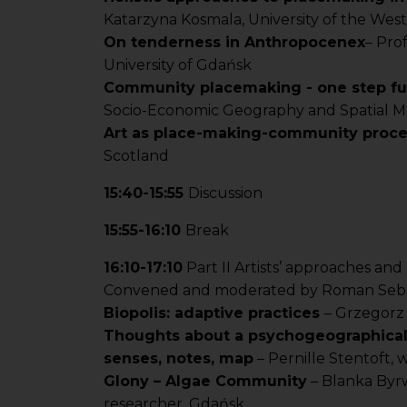
Katarzyna Kosmala, University of the West
On tenderness in Anthropocenex
– Pro
University of Gdańsk
Community placemaking - one step furt
Socio-Economic Geography and Spatial M
Art as place-making-community proce
Scotland
15:40-15:55
Discussion
15:55-16:10
Break
16:10-17:10
Part II Artists’ approaches a
Convened and moderated by Roman Seba
Biopolis: adaptive practices
– Grzegorz 
Thoughts about a psychogeographical
senses, notes, map
– Pernille Stentoft,
Glony – Algae Community
– Blanka Byrwa
researcher, Gdańsk