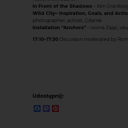
In Front of the Shadows
– Kim Grønborg,
Wild City– Inspiration, Goals, and Actio
photographer, activist, Gdansk
Installation “Anchors”
– Iwona Zając, visu
17:10-17:30
Discussion moderated by Rom
Udostępnij:
Facebook
Mastodon
Pinterest