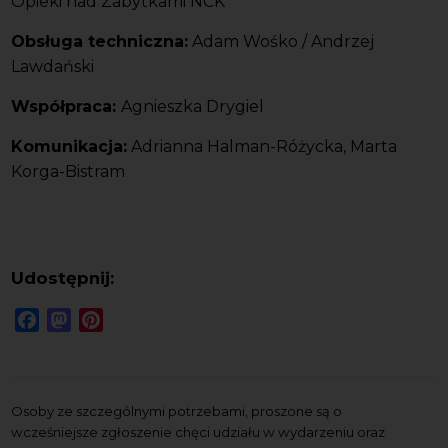
Opieki nad Zabytkami NCK
Obsługa techniczna:
Adam Wośko / Andrzej
Lawdański
Współpraca:
Agnieszka Drygiel
Komunikacja:
Adrianna Halman-Różycka, Marta
Korga-Bistram
Udostępnij:
Facebook
Mastodon
Pinterest
Osoby ze szczególnymi potrzebami, proszone są o
wcześniejsze zgłoszenie chęci udziału w wydarzeniu oraz