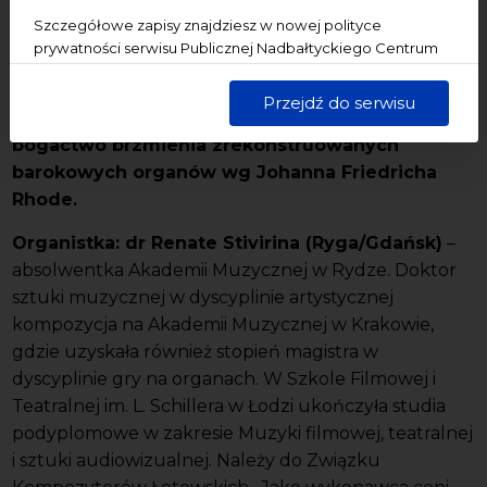
Szczegółowe zapisy znajdziesz w nowej polityce
Kolejna muzyczna uczta dla wszystkich
prywatności serwisu Publicznej Nadbałtyckiego Centrum
miłośników muzyki organowej. Podczas
Kultury w Gdańsku. Jednocześnie informujemy, że Państwa
październikowej odsłony koncertu organowego
dane są przetwarzane w sposób bezpieczny, z należytą
Przejdź do serwisu
na świętojańskim instrumencie usłyszymy
starannością i zgodnie z obowiązującymi przepisami.
bogactwo brzmienia zrekonstruowanych
barokowych organów wg Johanna Friedricha
Rhode.
Organistk
a:
dr Renate Stivirina (Ryga/Gdańsk)
–
absolwentka Akademii Muzycznej w Rydze. Doktor
sztuki muzycznej w dyscyplinie artystycznej
kompozycja na Akademii Muzycznej w Krakowie,
gdzie uzyskała również stopień magistra w
dyscyplinie gry na organach. W Szkole Filmowej i
Teatralnej im. L. Schillera w Łodzi ukończyła studia
podyplomowe w zakresie Muzyki filmowej, teatralnej
i sztuki audiowizualnej. Należy do Związku