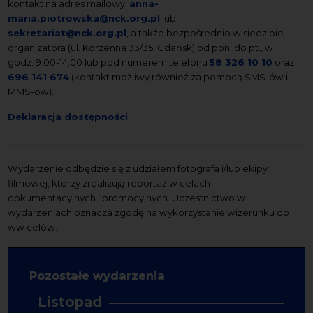
kontakt na adres mailowy:
anna-
maria.piotrowska@nck.org.pl
lub
sekretariat@nck.org.pl
, a także bezpośrednio w siedzibie
organizatora (ul. Korzenna 33/35, Gdańsk) od pon. do pt., w
godz. 9:00-14:00 lub pod numerem telefonu
58 326 10 10
oraz
696 141 674
(kontakt możliwy również za pomocą SMS-ów i
MMS-ów).
Deklaracja dostępności
Wydarzenie odbędzie się z udziałem fotografa i/lub ekipy
filmowej, którzy zrealizują reportaż w celach
dokumentacyjnych i promocyjnych. Uczestnictwo w
wydarzeniach oznacza zgodę na wykorzystanie wizerunku do
ww celów.
Pozostałe wydarzenia
Listopad