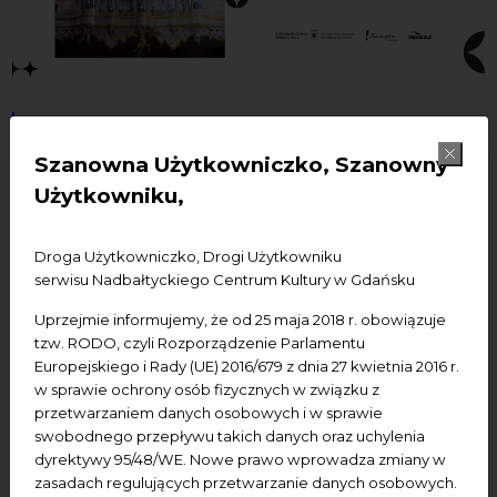
24.10.2026
Szanowna Użytkowniczko, Szanowny
Koncert organowy
Użytkowniku,
„Niespodzianka”
Droga Użytkowniczko, Drogi Użytkowniku
Koncerty
serwisu Nadbałtyckiego Centrum Kultury w Gdańsku
Uprzejmie informujemy, że od 25 maja 2018 r. obowiązuje
Dodaj do kalendarza Google
Dodaj do iCal
tzw. RODO, czyli Rozporządzenie Parlamentu
Europejskiego i Rady (UE) 2016/679 z dnia 27 kwietnia 2016 r.
w sprawie ochrony osób fizycznych w związku z
Termin:
24.10.2026 r., godz. 18.00
przetwarzaniem danych osobowych i w sprawie
swobodnego przepływu takich danych oraz uchylenia
Miejsce wydarzenia:
NCK - Centrum św. Jana
dyrektywy 95/48/WE. Nowe prawo wprowadza zmiany w
zasadach regulujących przetwarzanie danych osobowych.
Wstęp:
wolny