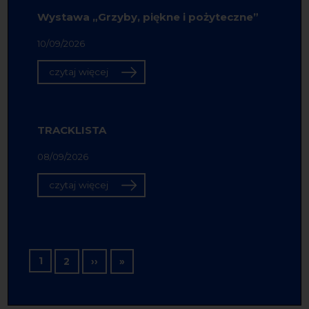
Wystawa „Grzyby, piękne i pożyteczne”
10/09/2026
czytaj więcej
TRACKLISTA
08/09/2026
czytaj więcej
Stronicowanie
1
Następna strona
Ostatnia strona
2
››
»