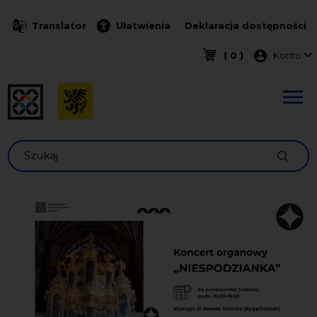
Przejdź do treści
Translator
Ułatwienia
Deklaracja dostępności
Menu k
( 0 )
Konto
Szukaj