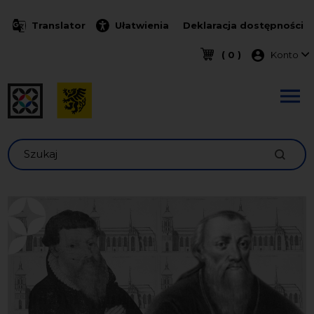
Przejdź do treści
Translator
Ułatwienia
Deklaracja dostępności
Menu k
( 0 )
Konto
Szukaj