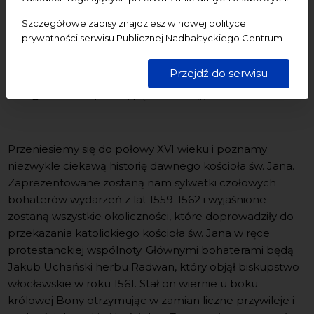
Termin wydarzenia:
24.02.2026, godz. 18.00-19.00
Szczegółowe zapisy znajdziesz w nowej polityce
prywatności serwisu Publicznej Nadbałtyckiego Centrum
Miejsce wydarzenia:
NCK - Centrum św. Jana
Kultury w Gdańsku. Jednocześnie informujemy, że Państwa
Wstęp:
wolny
dane są przetwarzane w sposób bezpieczny, z należytą
Przejdź do serwisu
starannością i zgodnie z obowiązującymi przepisami.
Udogodnienia:
parter, pętla indukcyjna
Przeniesiemy się do połowy XVI wieku i poznamy
niezwykle ciekawą historię dawnego kościoła św. Jana.
Zaprezentowane zostaną nam sylwetki czołowych
bohaterów wydarzeń z lat 1559-1562 i wyjaśnione
zostaną wszystkie okoliczności, które doprowadziły do
przekazania katolickiego kościoła św. Jana w ręce
protestanckiej wspólnoty. Głównymi bohaterami będą
Jakub Uchański herbu Radwan, który objął biskupstwo
włocławskie w roku 1561. Stał on wiernie u boku
królowej Bony otrzymując w zamian liczne przywileje i