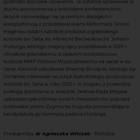
godności dworskie i kościelne. Te ostatnie sprawował w
duchu porozumienia z kościołami protestanckimi,
skrycie opowiadając się za pełnym dialogiem i
koegzystencją z przedstawicielami Reformacji. Simon
Hagenau ostatni katolicki proboszcz gdańskiego
kościoła św. Jana, ks. Albrecht Beckerknecht. Johann
Hutzinga, którego miejscy rajcy przedstawili w 1559 r.
oficjałowi gdańskiemu, a zarazem proboszczowi
kościoła NMP Piotrowi Wyszczelskiemu na vacat w św.
Janie. Kanonik włocławski Walenty Borzęcki, którego bp
Uchański mianował na urząd (katolickiego) proboszcza
kościoła św. Jana w roku 1562 r. w związku z podwójną
posługą duchowną w kościele. Jednak Rada Miejska
zabezpieczyła interesy swoich mieszkańców poprzez
królewskie pismo Zygmunta Augusta potwierdzające
kandydaturę jej nominata pastora Hutzinga.
Prelegentka:
dr Agnieszka Witczak
- filolożka