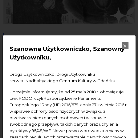
24.02.2026
Szanowna Użytkowniczko, Szanowny
Borzęcki czy Hutzing? Jak bp
Użytkowniku,
Uchański oddał kościół św.
Jana w ręce luteran | Wykład
Droga Użytkowniczko, Drogi Użytkowniku
serwisu Nadbałtyckiego Centrum Kultury w Gdańsku
XXIX
Uprzejmie informujemy, że od 25 maja 2018 r. obowiązuje
Dziedzictwo kulturowe
wydarzenia bezpłatne
tzw. RODO, czyli Rozporządzenie Parlamentu
Europejskiego i Rady (UE) 2016/679 z dnia 27 kwietnia 2016 r.
wydarzenie dostępne
Wykład
w sprawie ochrony osób fizycznych w związku z
przetwarzaniem danych osobowych i w sprawie
Dodaj do kalendarza Google
Dodaj do iCal
swobodnego przepływu takich danych oraz uchylenia
dyrektywy 95/48/WE. Nowe prawo wprowadza zmiany w
zasadach regulujących przetwarzanie danych osobowych.