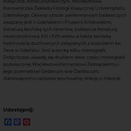
klasyczna, literaturoznawczyni, neolatynistka,
Kierowniczka Zakładu Filologii Klasycznej Uniwersytetu
Gdańskiego. Główny obszar zainteresowań badawczych
związany jest z Gdańskiem i Prusami Królewskimi,
literaturą łacińską tych terenów, zwłaszcza literaturą
okolicznościową XVI i XVII wieku, a także łacińską
twórczością duchownych związanych z kościołem św.
Jana w Gdańsku. Jest autorką kilku monografii.
Dotychczas ukazały się drukiem dwie części monografii
poświęconej Wacławowi Klemensowi Żebrackiemu i
jego poematowi Gedanum sive Dantiscum,
stanowiącemu opisowo-pochwalną relację o mieście
Udostępnij:
Facebook
Mastodon
Pinterest