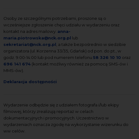
Osoby ze szczególnymi potrzebami, proszone są o
wcześniejsze zgłoszenie chęci udziału w wydarzeniu oraz
kontakt na adres mailowy:
anna-
maria.piotrowska@nck.org.pl
lub
sekretariat@nck.org.pl
, a także bezpośrednio w siedzibie
organizatora (ul. Korzenna 33/35, Gdańsk) od pon. do pt., w
godz. 9:00-14:00 lub pod numerem telefonu
58 326 10 10
oraz
696 141 674
(kontakt możliwy również za pomocą SMS-ów i
MMS-ów).
Deklaracja dostępności
Wydarzenie odbędzie się z udziałem fotografa i/lub ekipy
filmowej, którzy zrealizują reportaż w celach
dokumentacyjnych i promocyjnych. Uczestnictwo w
wydarzeniach oznacza zgodę na wykorzystanie wizerunku do
ww celów.