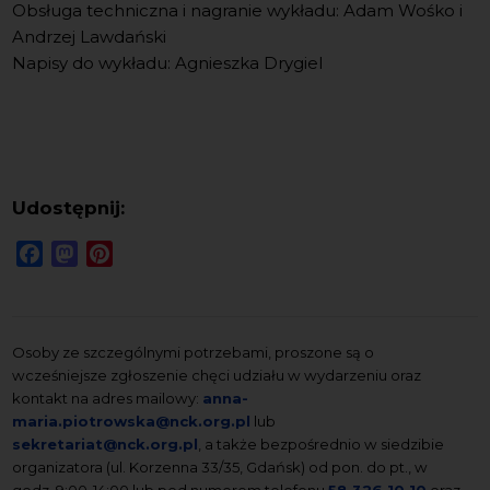
Obsługa techniczna i nagranie wykładu
: Adam Wośko i
Andrzej Lawdański
Napisy do wykładu:
Agnieszka Drygiel
Udostępnij:
Facebook
Mastodon
Pinterest
Osoby ze szczególnymi potrzebami, proszone są o
wcześniejsze zgłoszenie chęci udziału w wydarzeniu oraz
kontakt na adres mailowy:
anna-
maria.piotrowska@nck.org.pl
lub
sekretariat@nck.org.pl
, a także bezpośrednio w siedzibie
organizatora (ul. Korzenna 33/35, Gdańsk) od pon. do pt., w