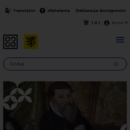
Przejdź do treści
Translator
Ułatwienia
Deklaracja dostępności
Menu k
( 0 )
Konto
Szukaj