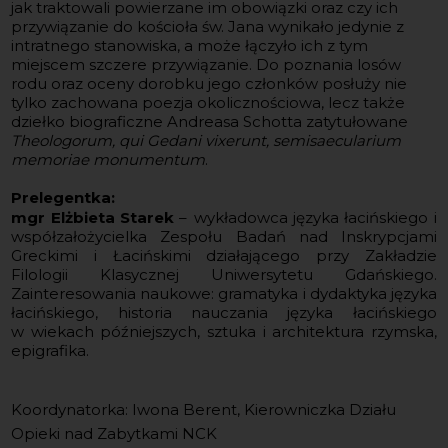
jak traktowali powierzane im obowiązki oraz czy ich
przywiązanie do kościoła św. Jana wynikało jedynie z
intratnego stanowiska, a może łączyło ich z tym
miejscem szczere przywiązanie. Do poznania losów
rodu oraz oceny dorobku jego członków posłuży nie
tylko zachowana poezja okolicznościowa, lecz także
dziełko biograficzne Andreasa Schotta zatytułowane
Theologorum, qui Gedani vixerunt, semisaecularium
memoriae monumentum
.
Prelegentka:
mgr
Elżbieta Starek
–
wykładowca języka łacińskiego i
współzałożycielka Zespołu Badań nad Inskrypcjami
Greckimi i Łacińskimi działającego przy Zakładzie
Filologii Klasycznej Uniwersytetu Gdańskiego.
Zainteresowania naukowe: gramatyka i dydaktyka języka
łacińskiego, historia nauczania języka łacińskiego
w wiekach późniejszych, sztuka i architektura rzymska,
epigrafika.
Koordynatorka: Iwona Berent, Kierowniczka Działu
Opieki nad Zabytkami NCK