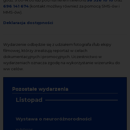
godz. 9:00-14:00 lub pod numerem telefonu
58 326 10 10
oraz
696 141 674
(kontakt możliwy również za pomocą SMS-ów i
MMS-ów).
Deklaracja dostępności
Wydarzenie odbędzie się z udziałem fotografa i/lub ekipy
filmowej, którzy zrealizują reportaż w celach
dokumentacyjnych i promocyjnych. Uczestnictwo w
wydarzeniach oznacza zgodę na wykorzystanie wizerunku do
ww celów.
Pozostałe wydarzenia
Listopad
Wystawa o neuroróżnorodności