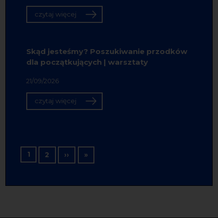
czytaj więcej
Skąd jesteśmy? Poszukiwanie przodków
dla początkujących | warsztaty
21/09/2026
czytaj więcej
Stronicowanie
1
Następna strona
Ostatnia strona
2
››
»