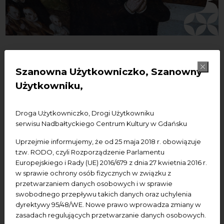
26.05.2026
Szanowna Użytkowniczko, Szanowny
Hutzingowie – posługa w
Użytkowniku,
kościele św. Jana czy rodzinna
Droga Użytkowniczko, Drogi Użytkowniku
scheda? | XXXII wykład z cyklu
serwisu Nadbałtyckiego Centrum Kultury w Gdańsku
"Ocalone od zapomnienia.
Uprzejmie informujemy, że od 25 maja 2018 r. obowiązuje
Świętojańskie spotkania z
tzw. RODO, czyli Rozporządzenie Parlamentu
Europejskiego i Rady (UE) 2016/679 z dnia 27 kwietnia 2016 r.
kulturą i sztuką"
w sprawie ochrony osób fizycznych w związku z
przetwarzaniem danych osobowych i w sprawie
Literatura
wydarzenia bezpłatne
Wykład
swobodnego przepływu takich danych oraz uchylenia
dyrektywy 95/48/WE. Nowe prawo wprowadza zmiany w
Dodaj do kalendarza Google
Dodaj do iCal
zasadach regulujących przetwarzanie danych osobowych.