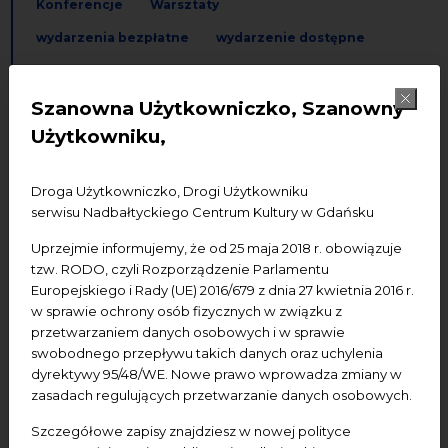
Konferencje
Warsztaty
wydarzenia bezpłatne
wydarzenie dostępne
Koncerty
Szanowna Użytkowniczko, Szanowny
Dodaj do kalendarza Google
Dodaj do iCal
Użytkowniku,
Termin wydarzenia:
24.05.2026,
godz. 19:00-21:00
Droga Użytkowniczko, Drogi Użytkowniku
serwisu Nadbałtyckiego Centrum Kultury w Gdańsku
Miejsce wydarzenia:
NCK
–
Centrum św. Jana
Uprzejmie informujemy, że od 25 maja 2018 r. obowiązuje
tzw. RODO, czyli Rozporządzenie Parlamentu
Wstęp:
wolny - obowiązują bezpłatne
WEJŚCIÓWKI
Europejskiego i Rady (UE) 2016/679 z dnia 27 kwietnia 2016 r.
dostępne pod
LINKIEM
w sprawie ochrony osób fizycznych w związku z
przetwarzaniem danych osobowych i w sprawie
Udogodnienia:
parter
swobodnego przepływu takich danych oraz uchylenia
Na scenie zaprezentuje się ponad 100-osobowy chór
dyrektywy 95/48/WE. Nowe prawo wprowadza zmiany w
zasadach regulujących przetwarzanie danych osobowych.
złożony z uczestników warsztatów gospel, którzy
podczas intensywnego weekendu będą
Szczegółowe zapisy znajdziesz w nowej polityce
przygotowywać repertuar (10 utworów z gatunku