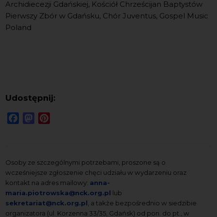
Archidiecezji Gdańskiej, Kościół Chrześcijan Baptystów
Pierwszy Zbór w Gdańsku, Chór Juventus, Gospel Music
Poland
Udostępnij:
Facebook
Mastodon
Pinterest
Osoby ze szczególnymi potrzebami, proszone są o
wcześniejsze zgłoszenie chęci udziału w wydarzeniu oraz
kontakt na adres mailowy:
anna-
maria.piotrowska@nck.org.pl
lub
sekretariat@nck.org.pl
, a także bezpośrednio w siedzibie
organizatora (ul. Korzenna 33/35, Gdańsk) od pon. do pt., w