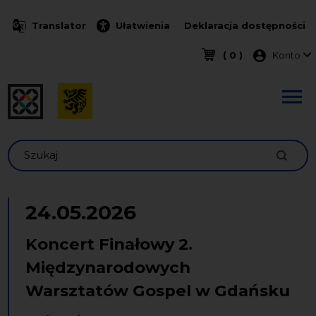
Przejdź do treści
Translator
Ułatwienia
Deklaracja dostępności
Menu k
( 0 )
Konto
Szukaj
24.05.2026
Koncert Finałowy 2.
Międzynarodowych
Warsztatów Gospel w Gdańsku