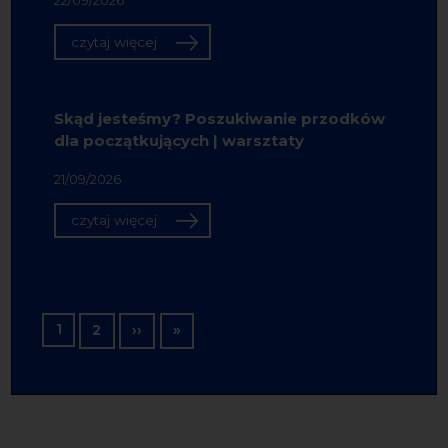
22/09/2026
czytaj więcej
Skąd jesteśmy? Poszukiwanie przodków
dla początkujących | warsztaty
21/09/2026
czytaj więcej
Stronicowanie
1
Następna strona
Ostatnia strona
2
››
»