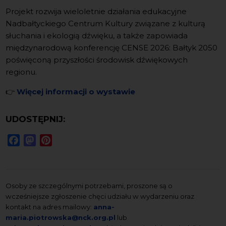
Projekt rozwija wieloletnie działania edukacyjne
Nadbałtyckiego Centrum Kultury związane z kulturą
słuchania i ekologią dźwięku, a także zapowiada
międzynarodową konferencję CENSE 2026: Bałtyk 2050
poświęconą przyszłości środowisk dźwiękowych
regionu.
👉
Więcej informacji o wystawie
UDOSTĘPNIJ:
Facebook
Mastodon
Pinterest
Osoby ze szczególnymi potrzebami, proszone są o
wcześniejsze zgłoszenie chęci udziału w wydarzeniu oraz
kontakt na adres mailowy:
anna-
maria.piotrowska@nck.org.pl
lub