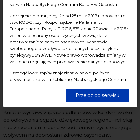
📍
Ratusz Staromiejski
serwisu Nadbałtyckiego Centrum Kultury w Gdańsku
🎫
WSTĘP WOLNY
Uprzejmie informujemy, że od 25 maja 2018 r. obowiązuje
tzw. RODO, czyli Rozporządzenie Parlamentu
Europejskiego i Rady (UE) 2016/679 z dnia 27 kwietnia 2016 r.
Bałtyckie Rewizje Soniczne to wystawa edukacyjna
w sprawie ochrony osób fizycznych w związku z
poświęcona relacjom między człowiekiem, naturą,
przetwarzaniem danych osobowych i w sprawie
miastem a środowiskiem dźwiękowym Pomorza.
swobodnego przepływu takich danych oraz uchylenia
Projekt łączy elementy sztuki dźwięku, refleksji
dyrektywy 95/48/WE. Nowe prawo wprowadza zmiany w
zasadach regulujących przetwarzanie danych osobowych.
ekologicznej i edukacji sensorycznej, zachęcając do
uważnego słuchania otaczającego nas świata. Na
Szczegółowe zapisy znajdziesz w nowej polityce
ekspozycji prezentowane są m.in. fotografie, mapy,
prywatności serwisu Publicznej Nadbałtyckiego Centrum
publikacje, archiwalia oraz sprzęt do rejestracji dźwięku,
Kultury w Gdańsku. Jednocześnie informujemy, że Państwa
a także cytaty, teksty i materiały audio dostępne
dane są przetwarzane w sposób bezpieczny, z należytą
Przejdź do serwisu
starannością i zgodnie z obowiązującymi przepisami.
poprzez kody QR.
Kurator wystawy zaprasza odbiorców w każdym wieku
do odkrywania pejzażu dźwiękowego regionu i refleksji
nad znaczeniem słuchu w codziennym życiu oraz jego
wpływem na dobrostan i zdrowie psychiczne.