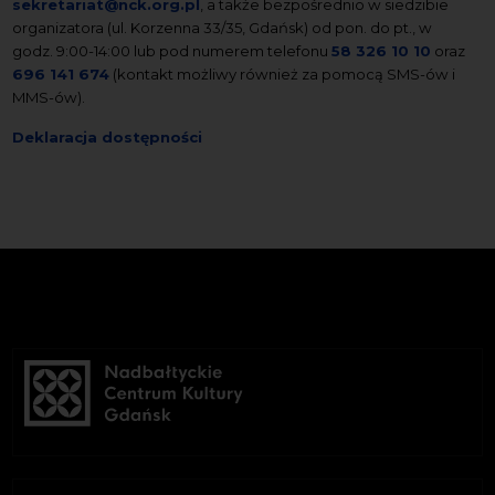
sekretariat@nck.org.pl
, a także bezpośrednio w siedzibie
organizatora (ul. Korzenna 33/35, Gdańsk) od pon. do pt., w
godz. 9:00-14:00 lub pod numerem telefonu
58 326 10 10
oraz
696 141 674
(kontakt możliwy również za pomocą SMS-ów i
MMS-ów).
Deklaracja dostępności