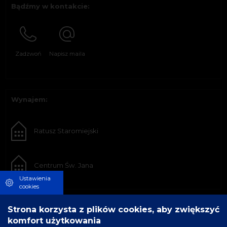
Bądźmy w kontakcie:
Zadzwoń
Napisz maila
Wynajem:
Ratusz Staromiejski
Centrum Św. Jana
Ustawienia
cookies
Strona korzysta z plików cookies, aby zwiększyć
komfort użytkowania