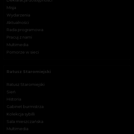
Deklaracja dostępności
Misja
Wydarzenia
Aktualności
Rada programowa
Pracuj z nami
Multimedia
Pomorze w sieci
Ratusz Staromiejski
Ratusz Staromiejski
Sień
Historia
Gabinet burmistrza
Kolekcja sybilli
Sala mieszczańska
Multimedia