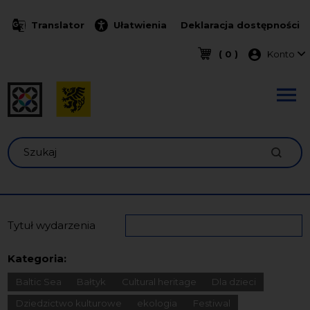
Przejdź do treści
Translator
Ułatwienia
Deklaracja dostępności
Menu k
( 0 )
Konto
Szukaj
Tytuł wydarzenia
Kategoria:
Baltic Sea
Bałtyk
Cultural heritage
Dla dzieci
Dziedzictwo kulturowe
ekologia
Festiwal