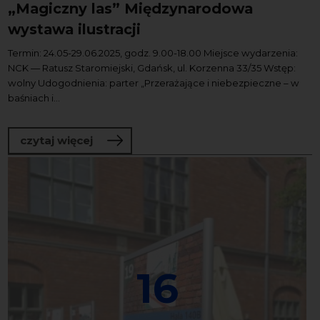
„Magiczny las” Międzynarodowa
wystawa ilustracji
Termin: 24.05-29.06.2025, godz. 9.00-18.00 Miejsce wydarzenia:
NCK — Ratusz Staromiejski, Gdańsk, ul. Korzenna 33/35 Wstęp:
wolny Udogodnienia: parter „Przerażające i niebezpieczne – w
baśniach i...
o „Magiczny las” Międzynarodowa wysta
czytaj więcej
16