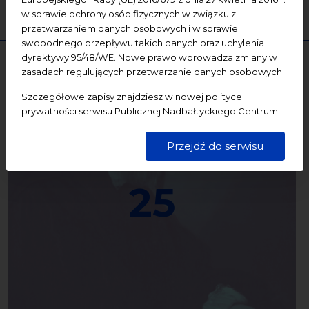
WYCZYŚĆ
SZUKAJ
w sprawie ochrony osób fizycznych w związku z
przetwarzaniem danych osobowych i w sprawie
swobodnego przepływu takich danych oraz uchylenia
dyrektywy 95/48/WE. Nowe prawo wprowadza zmiany w
zasadach regulujących przetwarzanie danych osobowych.
Szczegółowe zapisy znajdziesz w nowej polityce
prywatności serwisu Publicznej Nadbałtyckiego Centrum
Kultury w Gdańsku. Jednocześnie informujemy, że Państwa
dane są przetwarzane w sposób bezpieczny, z należytą
Przejdź do serwisu
starannością i zgodnie z obowiązującymi przepisami.
25