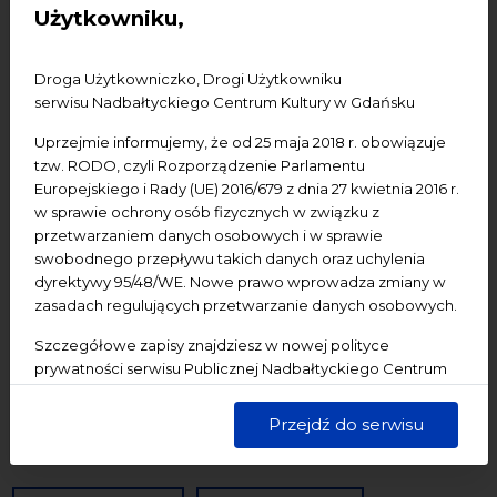
Użytkowniku,
Konferencje
Literatura
Online
oprowadzanie
oświadczenie
Podcast
Pomerania
Pomorze
Droga Użytkowniczko, Drogi Użytkowniku
Warsztaty
wydarzenia bezpłatne
wydarzenia płatne
serwisu Nadbałtyckiego Centrum Kultury w Gdańsku
wydarzenie dostępne
Wydarzenie zewnętrzne
Wykład
Uprzejmie informujemy, że od 25 maja 2018 r. obowiązuje
Spotkania
Koncerty
Wystawy
Edukacja
Badania
tzw. RODO, czyli Rozporządzenie Parlamentu
Europejskiego i Rady (UE) 2016/679 z dnia 27 kwietnia 2016 r.
w sprawie ochrony osób fizycznych w związku z
Data początkowa
przetwarzaniem danych osobowych i w sprawie
swobodnego przepływu takich danych oraz uchylenia
dyrektywy 95/48/WE. Nowe prawo wprowadza zmiany w
Data końcowa
zasadach regulujących przetwarzanie danych osobowych.
Termin:
Szczegółowe zapisy znajdziesz w nowej polityce
prywatności serwisu Publicznej Nadbałtyckiego Centrum
-Wszystkie-
Dzisiaj
Jutro
Pojutrze
Kultury w Gdańsku. Jednocześnie informujemy, że Państwa
Następny tydzień
Następny miesiąc
dane są przetwarzane w sposób bezpieczny, z należytą
Przejdź do serwisu
starannością i zgodnie z obowiązującymi przepisami.