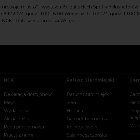
i swoje miasto” - wystawa 19. Bałtyckich Spotkań Ilustratorów
10-8.12.2024, godz. 9.00-18.00 Wernisaż: 11.10.2024, godz. 19.00 
 NCK - Ratusz Staromiejski Wstęp...
NCK
Ratusz Staromiejski
Cent
Deklaracja dostępności
Ratusz Staromiejski
Cent
Misja
Sień
Histo
Wydarzenia
Historia
Proje
adapt
Aktualności
Gabinet burmistrza
Mult
Rada programowa
Kolekcja sybilli
Pracuj z nami
Sala mieszczańska