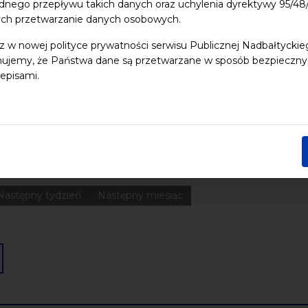
dnego przepływu takich danych oraz uchylenia dyrektywy 95/
ych przetwarzanie danych osobowych.
 dzieci
Dziedzictwo kulturowe
ekologia
Festiwal
Kon
z w nowej polityce prywatności serwisu Publicznej Nadbałtycki
ujemy, że Państwa dane są przetwarzane w sposób bezpieczny, z
Pomerania
Pomorze
Warsztaty
wydarzenia bezpłatne
episami.
nia
Koncerty
Wystawy
Edukacja
Badania
Data końcowa
Następny tydzień
Następny miesiąc