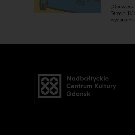
„Opowiedz m
Termin: 11.
wydarzenia: