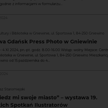
godnie z informacjami w formularzu...
/2024
tury i Biblioteka w Gniewinie, ul. Sportowa 1, 84-250 Gniewino
a Gdańsk Press Photo w Gniewinie
 - 4 XI 2024, pn.-pt. godz. 8.00-16.00 Wstęp: wolny Miejsce: Cen
iblioteka w Gniewinie, ul. Sportowa 1, 84-250 Gniewino Mieszkańc
ino od 15 października do 4...
/2024
sz Staromiejski
edz mi swoje miasto” – wystawa 19.
kich Spotkań Ilustratorów