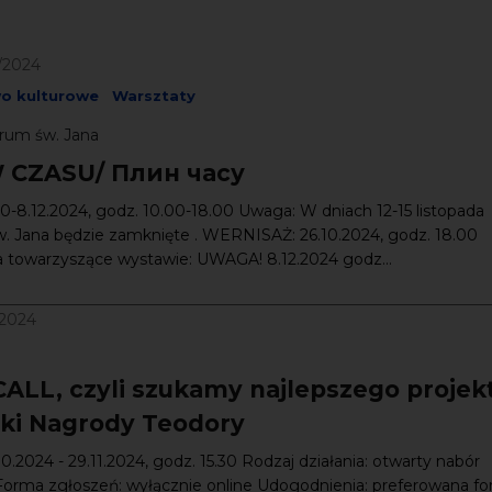
2/2024
wo kulturowe
Warsztaty
rum św. Jana
 CZASU/ Плин часу
10-8.12.2024, godz. 10.00-18.00 Uwaga: W dniach 12-15 listopada
. Jana będzie zamknięte . WERNISAŻ: 26.10.2024, godz. 18.00
 towarzyszące wystawie: UWAGA! 8.12.2024 godz...
/2024
ALL, czyli szukamy najlepszego projek
tki Nagrody Teodory
10.2024 - 29.11.2024, godz. 15.30 Rodzaj działania: otwarty nabór
Forma zgłoszeń: wyłącznie online Udogodnienia: preferowana f