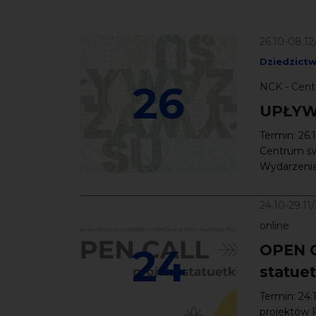
26.10-08.1
Dziedzict
26
NCK - Cent
UPŁYW
Termin: 26.
Centrum św
Wydarzenia
24.10-29.11
online
24
OPEN C
statue
Termin: 24.
projektów 