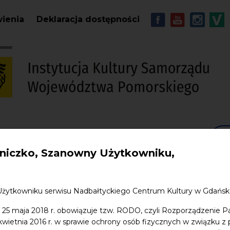
Przejdź do treści
MENU - Soc
wienia
Deklaracja dostępności
S
w. Jana
Edukacja
Sklep
Kontakt
iczko, Szanowny Użytkowniku,
Użytkowniku serwisu Nadbałtyckiego Centrum Kultury w Gdańs
 25 maja 2018 r. obowiązuje tzw. RODO, czyli Rozporządzenie P
 kwietnia 2016 r. w sprawie ochrony osób fizycznych w związku 