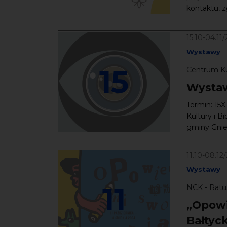
kontaktu, z
15.10-04.11
Wystawy
15
Centrum Kul
Wystaw
Termin: 15X
Kultury i B
gminy Gniew
11.10-08.12
Wystawy
11
NCK - Ratu
„Opowi
Bałtyc