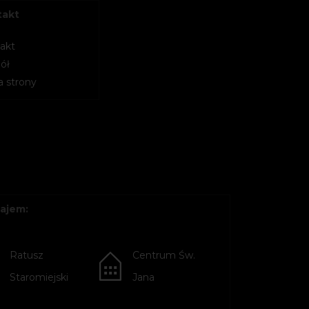
takt
akt
ół
 strony
ajem:
Ratusz
Centrum Św.
Staromiejski
Jana