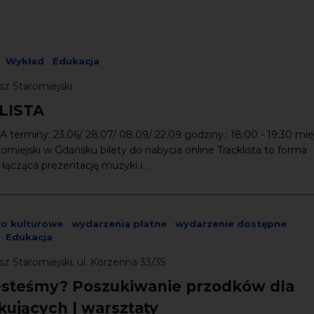
Wykład
Edukacja
sz Staromiejski
LISTA
terminy: 23.06/ 28.07/ 08.09/ 22.09 godziny.: 18:00 - 19:30 mie
omiejski w Gdańsku bilety do nabycia online Tracklista to forma
ącząca prezent­­ację muzyki i...
wo kulturowe
wydarzenia płatne
wydarzenie dostępne
Edukacja
z Staromiejski, ul. Korzenna 33/35
esteśmy? Poszukiwanie przodków dla
kujących | warsztaty