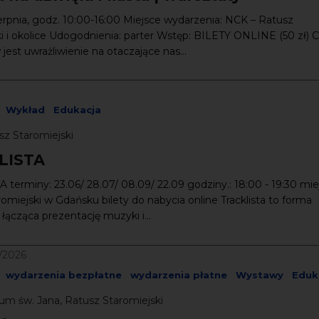
ierpnia, godz. 10:00-16:00 Miejsce wydarzenia: NCK – Ratusz
i i okolice Udogodnienia: parter Wstęp: BILETY ONLINE (50 zł) 
jest uwrażliwienie na otaczające nas...
Wykład
Edukacja
sz Staromiejski
LISTA
terminy: 23.06/ 28.07/ 08.09/ 22.09 godziny.: 18:00 - 19:30 mie
omiejski w Gdańsku bilety do nabycia online Tracklista to forma
ącząca prezent­­ację muzyki i...
0/2026
wydarzenia bezpłatne
wydarzenia płatne
Wystawy
Eduk
um św. Jana, Ratusz Staromiejski