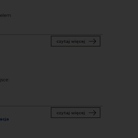
Celem
o TRACKLISTA
czytaj więcej
jsce:
o „Sonosfera”
czytaj więcej
acja