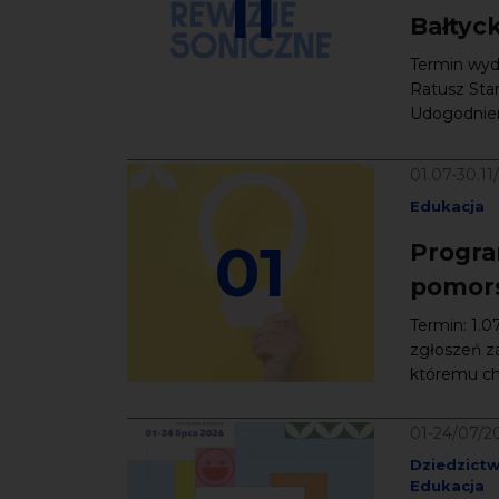
11
Bałtyc
Termin wyda
Ratusz Star
Udogodnieni
01.07-30.11
Edukacja
01
Progra
pomors
Termin: 1.0
zgłoszeń z
któremu chc
01-24/07/2
Dziedzict
Edukacja