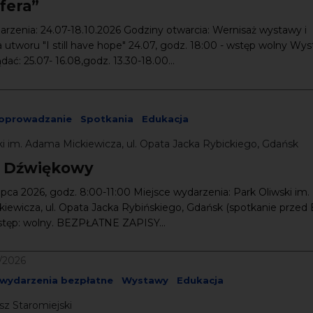
fera”
rzenia: 24.07-18.10.2026 Godziny otwarcia: Wernisaż wystawy i
 utworu "I still have hope" 24.07, godz. 18:00 - wstęp wolny Wy
ać: 25.07- 16.08,godz. 13.30-18.00...
oprowadzanie
Spotkania
Edukacja
ki im. Adama Mickiewicza, ul. Opata Jacka Rybickiego, Gdańsk
 Dźwiękowy
lipca 2026, godz. 8:00-11:00 Miejsce wydarzenia: Park Oliwski im.
iewicza, ul. Opata Jacka Rybińskiego, Gdańsk (spotkanie przed
tęp: wolny. BEZPŁATNE ZAPISY...
9/2026
wydarzenia bezpłatne
Wystawy
Edukacja
sz Staromiejski