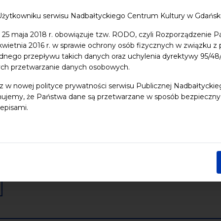
Użytkowniku serwisu Nadbałtyckiego Centrum Kultury w Gdańs
 dzieci
Dziedzictwo kulturowe
ekologia
Festiwal
Kon
 25 maja 2018 r. obowiązuje tzw. RODO, czyli Rozporządzenie P
Pomerania
Pomorze
Warsztaty
wydarzenia bezpłatne
 kwietnia 2016 r. w sprawie ochrony osób fizycznych w związku 
dnego przepływu takich danych oraz uchylenia dyrektywy 95/
nia
Koncerty
Wystawy
Edukacja
Badania
ych przetwarzanie danych osobowych.
z w nowej polityce prywatności serwisu Publicznej Nadbałtycki
Data końcowa
ujemy, że Państwa dane są przetwarzane w sposób bezpieczny, z
episami.
Następny tydzień
Następny miesiąc