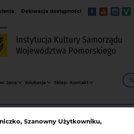
Przejdź do treści
MENU - Soc
wienia
Deklaracja dostępności
S
w. Jana
Edukacja
Sklep
Kontakt
iczko, Szanowny Użytkowniku,