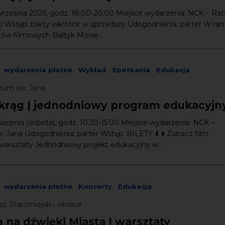
września 2026, godz. 18:00-20:00 Miejsce wydarzenia: NCK – Rat
ki Wstęp: bilety wkrótce w sprzedaży Udogodnienia: parter W ra
ów filmowych Bałtyk Movie...
wydarzenia płatne
Wykład
Spotkania
Edukacja
rum św. Jana
krąg | jednodniowy program edukacyjn
sierpnia (sobota), godz. 10:30-15:00 Miejsce wydarzenia: NCK –
 Jana Udogodnienia: parter Wstęp: BILETY ⬇️ ⬆️ Zobacz film
warsztaty Jednodniowy projekt edukacyjny w...
wydarzenia płatne
Koncerty
Edukacja
z Staromiejski i okolice
 na dźwięki Miasta | warsztaty