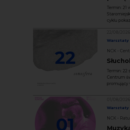
Termin: 21 
Staromiejs
cyklu pokaz
22/08/2026
Warsztaty
22
NCK - Cent
Słucho
Termin: 22 
Centrum św.
promujący 
01/08/2026
Warsztaty
01
NCK - Ratus
Muzyka