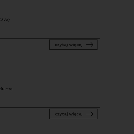
stawę
o Spacer Dźwiękowy
czytaj więcej
 Bramą
o Bałtyckie Rewizje S
czytaj więcej