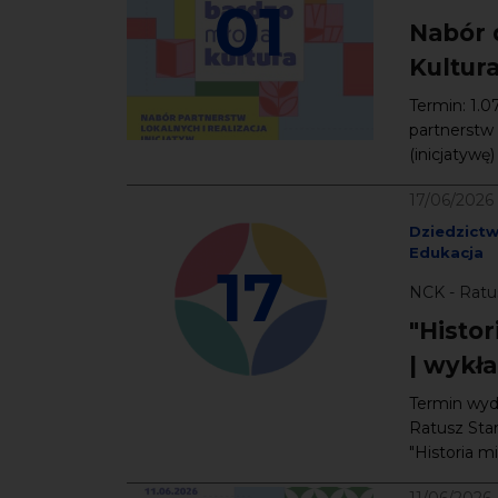
01
Nabór 
Kultur
Termin: 1.
partnerstw 
(inicjatywę
17/06/2026
Dziedzict
Edukacja
17
NCK - Ratus
"Histor
| wykł
Termin wyda
Ratusz Star
"Historia mie