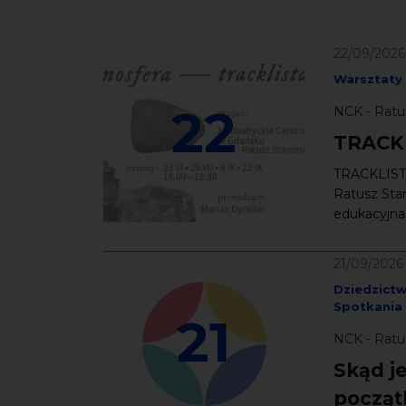
22/09/2026
Warsztaty
22
NCK - Ratu
TRACK
TRACKLISTA 
Ratusz Star
edukacyjna ł
21/09/2026
Dziedzict
Spotkania
21
NCK - Ratus
Skąd j
począt