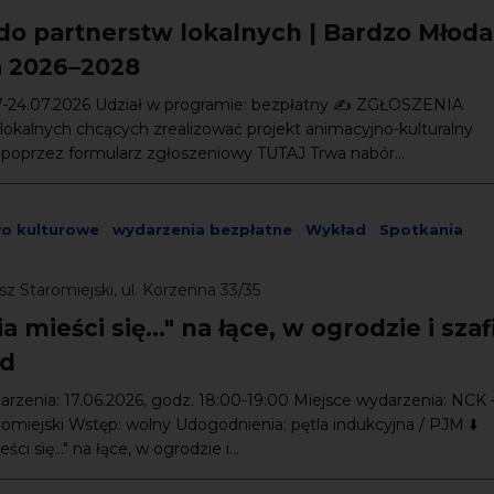
do partnerstw lokalnych | Bardzo Młoda
a 2026–2028
07-24.07.2026 Udział w programie: bezpłatny ✍️ ZGŁOSZENIA
lokalnych chcących zrealizować projekt animacyjno-kulturalny
) poprzez formularz zgłoszeniowy TUTAJ Trwa nabór...
wo kulturowe
wydarzenia bezpłatne
Wykład
Spotkania
z Staromiejski, ul. Korzenna 33/35
ia mieści się..." na łące, w ogrodzie i sza
ad
rzenia: 17.06.2026, godz. 18:00-19:00 Miejsce wydarzenia: NCK 
omiejski Wstęp: wolny Udogodnienia: pętla indukcyjna / PJM ⬇️
ści się..." na łące, w ogrodzie i...