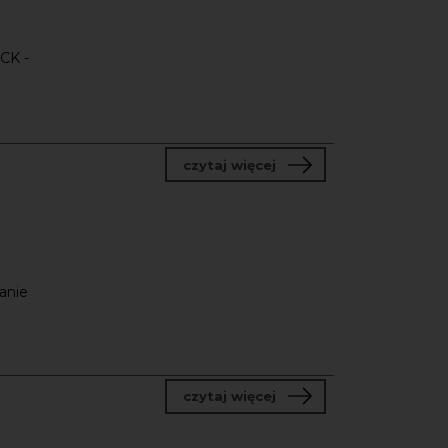
NCK -
o Program tutoringowy 
czytaj więcej
anie
o Nabór do partnerstw 
czytaj więcej