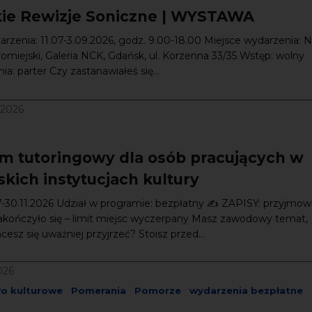
kie Rewizje Soniczne | WYSTAWA
rzenia: 11.07-3.09.2026, godz. 9.00-18.00 Miejsce wydarzenia: 
omiejski, Galeria NCK, Gdańsk, ul. Korzenna 33/35 Wstęp: wolny
a: parter Czy zastanawiałeś się...
/2026
m tutoringowy dla osób pracujących w
kich instytucjach kultury
7-30.11.2026 Udział w programie: bezpłatny ✍️ ZAPISY: przyjmow
akończyło się – limit miejsc wyczerpany Masz zawodowy temat,
esz się uważniej przyjrzeć? Stoisz przed...
026
wo kulturowe
Pomerania
Pomorze
wydarzenia bezpłatne