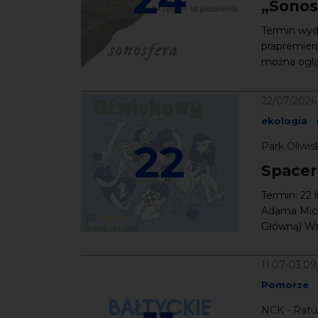
„Sonos
Termin wyda
prapremiera
można ogląd
22/07/2026
ekologia
22
Park Oliwis
Spacer
Termin: 22 
Adama Mick
Główną) Ws
11.07-03.0
Pomorze
NCK - Ratu