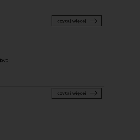
o TRACKLISTA
czytaj więcej
jsce:
o Skąd jesteśmy? Posz
czytaj więcej