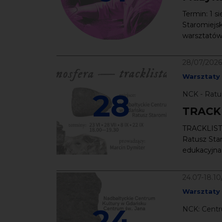
Termin: 1 s
Staromiejsk
warsztatów 
28/07/2026
Warsztaty
28
NCK - Ratu
TRACK
TRACKLISTA 
Ratusz Star
edukacyjna ł
24.07-18.1
Warsztaty
24
NCK: Centr