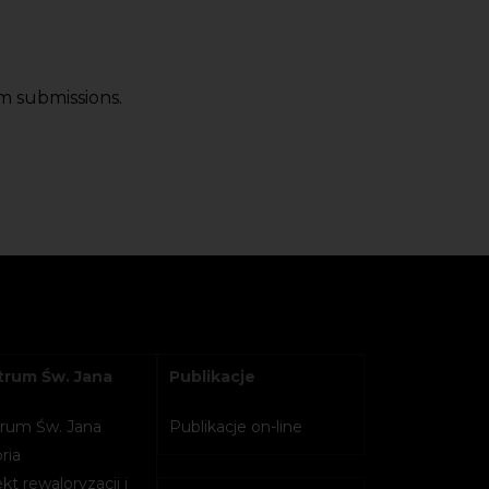
m submissions.
rum Św. Jana
Publikacje
rum Św. Jana
Publikacje on-line
ria
kt rewaloryzacji i