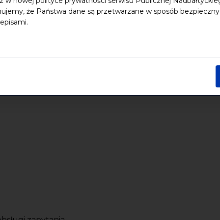
z w nowej polityce prywatności serwisu Publicznej Nadbałtycki
ujemy, że Państwa dane są przetwarzane w sposób bezpieczny, z
episami.
bsługi zapytania.