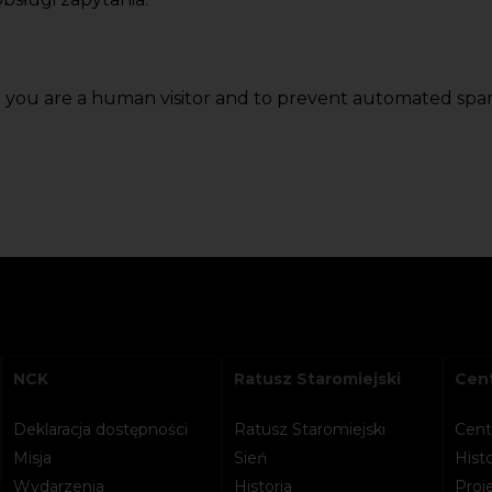
ot you are a human visitor and to prevent automated spa
NCK
Ratusz Staromiejski
Cent
Deklaracja dostępności
Ratusz Staromiejski
Cent
Misja
Sień
Histo
Wydarzenia
Historia
Proje