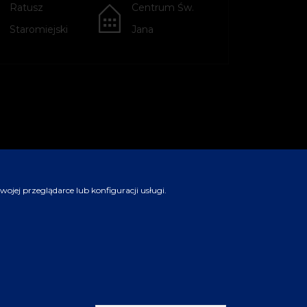
Ratusz
Centrum Św.
Staromiejski
Jana
jej przeglądarce lub konfiguracji usługi.