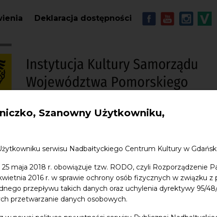
Przejdź do treści
MENU - Soc
wienia
Deklaracja dostępności
iczko, Szanowny Użytkowniku,
S
w. Jana
Edukacja
Sklep
Kontakt
Użytkowniku serwisu Nadbałtyckiego Centrum Kultury w Gdańs
 25 maja 2018 r. obowiązuje tzw. RODO, czyli Rozporządzenie P
a ds. kreacji i organizacji
 kwietnia 2016 r. w sprawie ochrony osób fizycznych w związku 
dnego przepływu takich danych oraz uchylenia dyrektywy 95/
ych przetwarzanie danych osobowych.