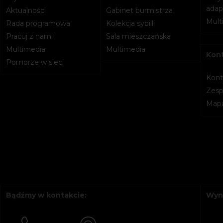
adapt
Aktualności
Gabinet burmistrza
Mult
Rada programowa
Kolekcja sybilli
Pracuj z nami
Sala mieszczańska
Multimedia
Multimedia
Kon
Pomorze w sieci
Kont
Zesp
Mapa
Bądźmy w kontakcie:
Wyn