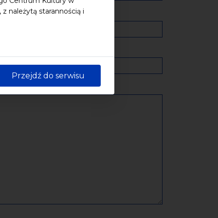
ego Centrum Kultury w
 należytą starannością i
Przejdź do serwisu