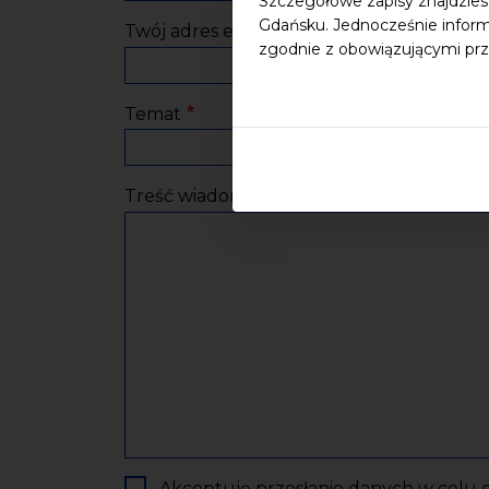
Szczegółowe zapisy znajdzies
Gdańsku. Jednocześnie inform
Twój adres e-mail
zgodnie z obowiązującymi prz
Temat
Treść wiadomości
Akceptuję przesłanie danych w celu o