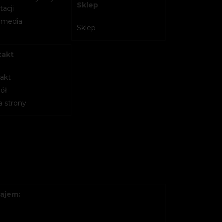
Sklep
acji
imedia
Sklep
takt
akt
ół
 strony
ajem: