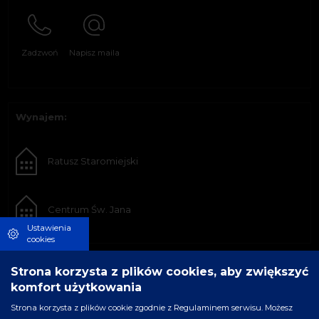
Zadzwoń
Napisz maila
Wynajem:
Ratusz Staromiejski
Centrum Św. Jana
Ustawienia
cookies
Strona korzysta z plików cookies, aby zwiększyć
komfort użytkowania
Strona korzysta z plików cookie zgodnie z Regulaminem serwisu. Możesz