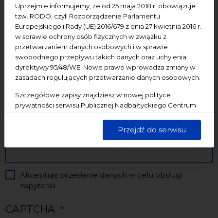
Uprzejmie informujemy, że od 25 maja 2018 r. obowiązuje
tzw. RODO, czyli Rozporządzenie Parlamentu
Temat
Europejskiego i Rady (UE) 2016/679 z dnia 27 kwietnia 2016 r.
w sprawie ochrony osób fizycznych w związku z
przetwarzaniem danych osobowych i w sprawie
Treść wiadomości
swobodnego przepływu takich danych oraz uchylenia
dyrektywy 95/48/WE. Nowe prawo wprowadza zmiany w
zasadach regulujących przetwarzanie danych osobowych.
Szczegółowe zapisy znajdziesz w nowej polityce
prywatności serwisu Publicznej Nadbałtyckiego Centrum
Kultury w Gdańsku. Jednocześnie informujemy, że Państwa
dane są przetwarzane w sposób bezpieczny, z należytą
Przejdź do serwisu
starannością i zgodnie z obowiązującymi przepisami.
Akceptuję przesłanie danych w celu obsługi
zapytania.
CAPTCHA