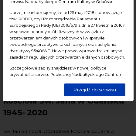
serwisu Nadbałtyckiego Centrum Kultury w Gdańsku
Uprzejmie informujemy, że od 25 maja 2018 r. obowiązuje
tzw. RODO, czyli Rozporządzenie Parlamentu
Europejskiego i Rady (UE) 2016/679 z dnia 27 kwietnia 2016 r.
w sprawie ochrony osób fizycznych w związku z
przetwarzaniem danych osobowych i w sprawie
swobodnego przepływu takich danych oraz uchylenia
dyrektywy 95/48/WE. Nowe prawo wprowadza zmiany w
zasadach regulujących przetwarzanie danych osobowych.
Szczegółowe zapisy znajdziesz w nowej polityce
prywatności serwisu Publicznej Nadbałtyckiego Centrum
Kultury w Gdańsku. Jednocześnie informujemy, że Państwa
Św. Jan Od Nowa. Odbudowa
dane są przetwarzane w sposób bezpieczny, z należytą
Przejdź do serwisu
starannością i zgodnie z obowiązującymi przepisami.
kościoła Św. Jana w Gdańsku
1945- 2020
Św. Jan od nowa. Odbudowa kościoła św. Jana w