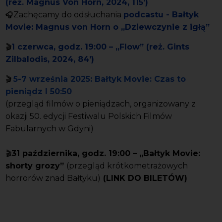
(reż. Magnus Von Horn, 2024, 115’)
Zachęcamy do odsłuchania
podcastu - Bałtyk
🎧
Movie: Magnus von Horn o „Dziewczynie z igłą”
1 czerwca, godz. 19:00
– „Flow” (reż. Gints
🎬
Zilbalodis, 2024, 84’)
5-7 września 2025: Bałtyk Movie: Czas to 
🎬
pieniądz I 50:50
(przegląd filmów o pieniądzach, organizowany z 
okazji 50. edycji Festiwalu Polskich Filmów 
Fabularnych w Gdyni)
31 października, godz. 19:00 – „Bałtyk Movie:
🎬
shorty grozy”
(przegląd krótkometrażowych
horrorów znad Bałtyku)
(
LINK DO BILETÓW)