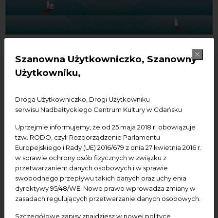
15/04/2025
Szanowna Użytkowniczko, Szanowny
Bałtyk Movie 2025
Użytkowniku,
Droga Użytkowniczko, Drogi Użytkowniku
Nadbałtyckie Centrum Kultury przedstawia:
serwisu Nadbałtyckiego Centrum Kultury w Gdańsku
BAŁTYK MOVIE 2025
Uprzejmie informujemy, że od 25 maja 2018 r. obowiązuje
tzw. RODO, czyli Rozporządzenie Parlamentu
Rozgośćcie się w najbardziej spektakularnej sali
Europejskiego i Rady (UE) 2016/679 z dnia 27 kwietnia 2016 r.
kinowej w północnej Polsce, skąd wyruszymy w rejs
w sprawie ochrony osób fizycznych w związku z
przez nadbałtycką kinematografię!
przetwarzaniem danych osobowych i w sprawie
swobodnego przepływu takich danych oraz uchylenia
W cyklu Bałtyk Movie przybliżamy oryginalne, mniej
dyrektywy 95/48/WE. Nowe prawo wprowadza zmiany w
znane zjawiska i produkcje, organizując pokazy w
zasadach regulujących przetwarzanie danych osobowych.
gotyckim Centrum św. Jana w Gdańsku, powstałym
Szczegółowe zapisy znajdziesz w nowej polityce