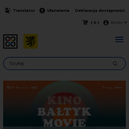
Przejdź do treści
Translator
Ułatwienia
Deklaracja dostępności
Menu k
( 0 )
Konto
Szukaj