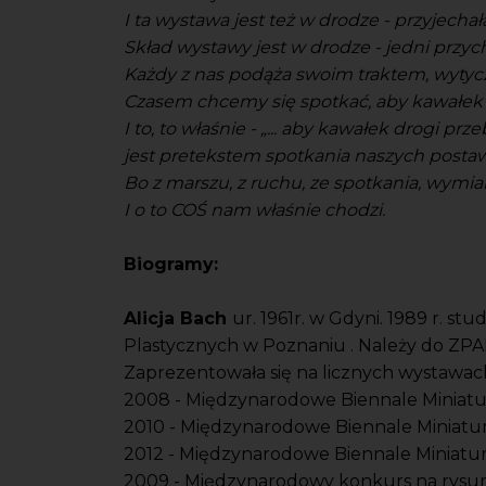
I ta wystawa jest też w drodze - przyjechał
Skład wystawy jest w drodze - jedni przyc
Każdy z nas podąża swoim traktem, wytycz
Czasem chcemy się spotkać, aby kawałek 
I to, to właśnie - „... aby kawałek drogi pr
jest pretekstem spotkania naszych postaw
Bo z marszu, z ruchu, ze spotkania, wymia
I o to COŚ nam właśnie chodzi.
Biogramy:
Alicja Bach
ur. 1961r. w Gdyni. 1989 r. s
Plastycznych w Poznaniu . Należy do ZPA
Zaprezentowała się na licznych wystawach 
2008 - Międzynarodowe Biennale Miniat
2010 - Międzynarodowe Biennale Miniatu
2012 - Międzynarodowe Biennale Miniatu
2009 - Międzynarodowy konkurs na rysun