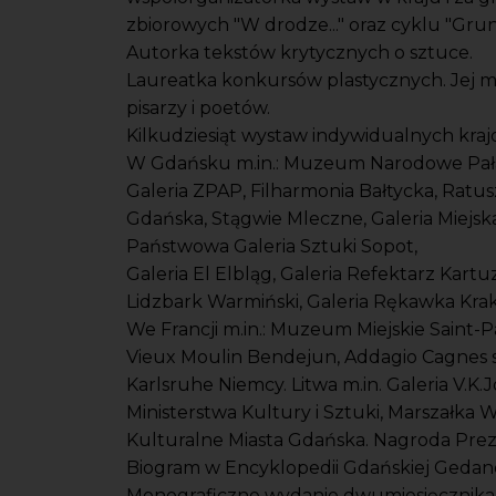
zbiorowych "W drodze..." oraz cyklu "Grun
Autorka tekstów krytycznych o sztuce.
Laureatka konkursów plastycznych. Jej m
pisarzy i poetów.
Kilkudziesiąt wystaw indywidualnych kraj
W Gdańsku m.in.: Muzeum Narodowe Pałac
Galeria ZPAP, Filharmonia Bałtycka, Rat
Gdańska, Stągwie Mleczne, Galeria Miejska
Państwowa Galeria Sztuki Sopot,
Galeria El Elbląg, Galeria Refektarz Kart
Lidzbark Warmiński, Galeria Rękawka Kra
We Francji m.in.: Muzeum Miejskie Saint-P
Vieux Moulin Bendejun, Addagio Cagnes s
Karlsruhe Niemcy. Litwa m.in. Galeria V.K.
Ministerstwa Kultury i Sztuki, Marszałk
Kulturalne Miasta Gdańska. Nagroda Prez
Biogram w Encyklopedii Gdańskiej Gedan
Monograficzne wydanie dwumiesięcznika "A