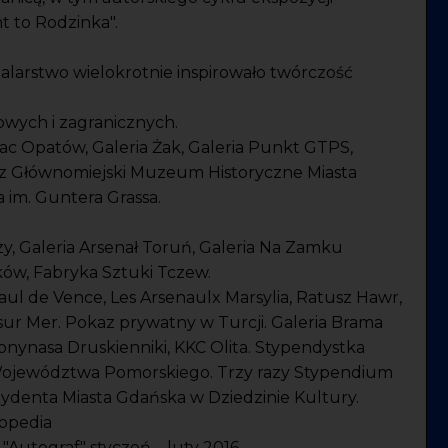
t to Rodzinka".
alarstwo wielokrotnie inspirowało twórczość
owych i zagranicznych.
 Opatów, Galeria Żak, Galeria Punkt GTPS,
usz Głównomiejski Muzeum Historyczne Miasta
 im. Guntera Grassa.
uzy, Galeria Arsenał Toruń, Galeria Na Zamku
ków, Fabryka Sztuki Tczew.
aul de Vence, Les Arsenaulx Marsylia, Ratusz Hawr,
ur Mer. Pokaz prywatny w Turcji. Galeria Brama
Jonynasa Druskienniki, KKC Olita. Stypendystka
a Województwa Pomorskiego. Trzy razy Stypendium
ydenta Miasta Gdańska w Dziedzinie Kultury.
opedia
utograf" styczeń – luty 2016.