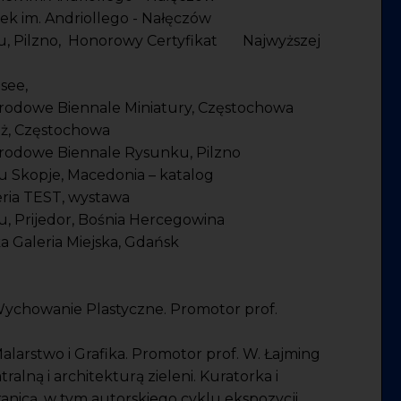
k im. Andriollego - Nałęczów
u, Pilzno, Honorowy Certyfikat Najwyższej
see,
odowe Biennale Miniatury, Częstochowa
ż, Częstochowa
odowe Biennale Rysunku, Pilzno
 Skopje, Macedonia – katalog
eria TEST, wystawa
, Prijedor, Bośnia Hercegowina
a Galeria Miejska, Gdańsk
ychowanie Plastyczne. Promotor prof.
arstwo i Grafika. Promotor prof. W. Łajming
ralną i architekturą zieleni. Kuratorka i
anicą, w tym autorskiego cyklu ekspozycji