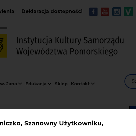
Przejdź do treści
MENU - Soc
wienia
Deklaracja dostępności
S
w. Jana
Edukacja
Sklep
Kontakt
01.2018
iczko, Szanowny Użytkowniku,
Okey/ Wystawa "W