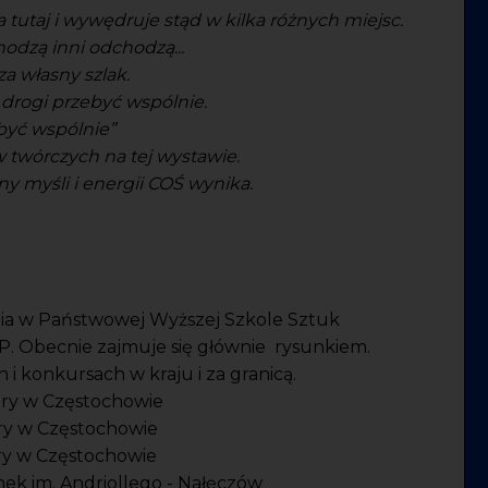
a tutaj i wywędruje stąd w kilka różnych miejsc.
hodzą inni odchodzą...
a własny szlak.
drogi przebyć wspólnie.
zebyć wspólnie”
 twórczych na tej wystawie.
ny myśli i energii COŚ wynika.
tudia w Państwowej Wyższej Szkole Sztuk
P. Obecnie zajmuje się głównie rysunkiem.
i konkursach w kraju i za granicą.
ury w Częstochowie
ry w Częstochowie
ry w Częstochowie
ek im. Andriollego - Nałęczów