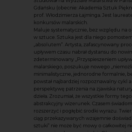
Studiował na Wydziale Malarstwa w Pańs
Gdańsku (obecnie: Akademia Sztuk Piękn
prof. Włodzimierza Łajminga. Jest laure
konkursów malarskich.
Maluje systematycznie, bez względu na o
w sztuce. Sztuka jest dla niego pomoste
„absolutem”. Artysta, zafascynowany proc
upływem czasu nabrał dystansu do nowin
zdeterminowany „Przyspieszeniem upływa
malarskiego, poszukuje nowego „niemożl
minimalistyczne, jednorodne formalnie, 
powstał najbardziej rozpoznawalny cykl 
perspektywę patrzenia na zjawiska natury
dzieła. Zrozumiał, że wszystkie formy tego
abstrakcyjny wizerunek. Czasem świadomie
rozszerzyć i pogłębić środki wyrazu. Twie
ciąg przekazywanych wzajemnie doświadcz
sztuki” nie może być mowy o całkowitej ni