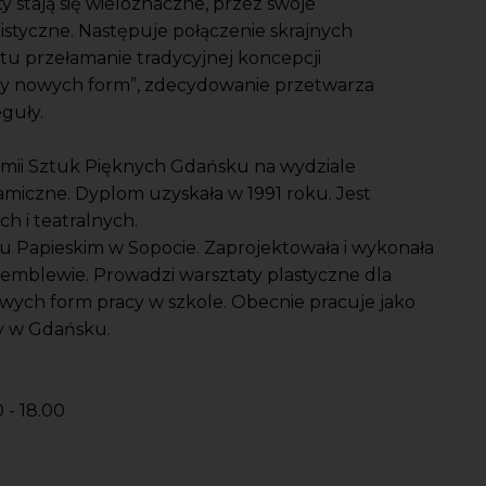
 stają się wieloznaczne, przez swoje
istyczne. Następuje połączenie skrajnych
e tu przełamanie tradycyjnej koncepcji
orzy nowych form”, zdecydowanie przetwarza
eguły.
emii Sztuk Pięknych Gdańsku na wydziale
eramiczne. Dyplom uzyskała w 1991 roku. Jest
h i teatralnych.
u Papieskim w Sopocie. Zaprojektowała i wykonała
temblewie. Prowadzi warsztaty plastyczne dla
owych form pracy w szkole. Obecnie pracuje jako
y w Gdańsku.
 - 18.00