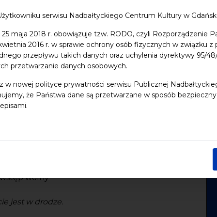
Użytkowniku serwisu Nadbałtyckiego Centrum Kultury w Gdańs
 25 maja 2018 r. obowiązuje tzw. RODO, czyli Rozporządzenie P
 kwietnia 2016 r. w sprawie ochrony osób fizycznych w związku 
do iCal
dnego przepływu takich danych oraz uchylenia dyrektywy 95/
ych przetwarzanie danych osobowych.
o cyklu wystaw zbiorowych Danuty Joppek
z w nowej polityce prywatności serwisu Publicznej Nadbałtycki
ujemy, że Państwa dane są przetwarzane w sposób bezpieczny, z
episami.
. wstęp wolny
e jest w drodze.