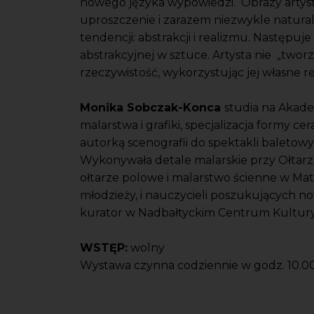
nowego języka wypowiedzi. Obrazy artysty
uproszczenie i zarazem niezwykle natural
tendencji: abstrakcji i realizmu. Następuj
abstrakcyjnej w sztuce. Artysta nie „tw
rzeczywistość, wykorzystując jej własne r
Monika Sobczak-Konca
studia na Akad
malarstwa i grafiki, specjalizacja formy c
autorką scenografii do spektakli baletowyc
Wykonywała detale malarskie przy Ołtarz
ołtarze polowe i malarstwo ścienne w Ma
młodzieży, i nauczycieli poszukujących n
kurator w Nadbałtyckim Centrum Kultur
WSTĘP:
wolny
Wystawa czynna codziennie w godz. 10.00