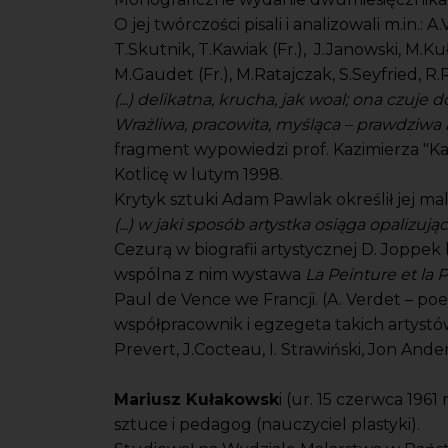
O jej twórczości pisali i analizowali m.in.: A
T.Skutnik, T.Kawiak (Fr.), J.Janowski, M.K
M.Gaudet (Fr.), M.Ratajczak, S.Seyfried, R
(...) delikatna, krucha, jak woal; ona czuje
Wrażliwa, pracowita, myśląca – prawdziwa ar
fragment wypowiedzi prof. Kazimierza "K
Kotlicę w lutym 1998.
Krytyk sztuki Adam Pawlak określił jej mal
(...) w jaki sposób artystka osiąga opalizując
Cezurą w biografii artystycznej D. Joppek
wspólna z nim wystawa
La Peinture et la 
Paul de Vence we Francji. (A. Verdet – poeta
współpracownik i egzegeta takich artystów, j
Prevert, J.Cocteau, I. Strawiński, Jon Anderso
Mariusz Kułakowsk
i (ur. 15 czerwca 196
sztuce i pedagog (nauczyciel plastyki).