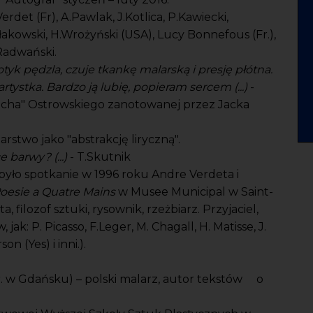
.Verdet (Fr), A.Pawlak, J.Kotlica, P.Kawiecki,
ułakowski, H.Wrożyński (USA), Lucy Bonnefous (Fr.),
.Radwański.
 dotyk pędzla, czuje tkankę malarską i presję płótna.
tystka. Bardzo ją lubię, popieram sercem (...)
-
acha" Ostrowskiego zanotowanej przez Jacka
arstwo jako "abstrakcję liryczną".
e barwy? (...)
- T.Skutnik
 było spotkanie w 1996 roku Andre Verdeta i
Poesie a Quatre Mains
w Musee Municipal w Saint-
, filozof sztuki, rysownik, rzeżbiarz. Przyjaciel,
ak: P. Picasso, F.Leger, M. Chagall, H. Matisse, J.
n (Yes) i inni.).
1 r. w Gdańsku) – polski malarz, autor tekstów o