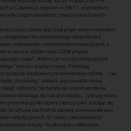
twowej Wyższej Szkoły Sztuk Plastycznych w
ych w Gdańsku); dyplom w 1987 r., w pracowni
atem kilku ogólnopolskich i międzynarodowych
koliczności, często idąc pod prąd nowym trendom
m, narzędziem do ostatecznego zespolenia z
esem malowania i możliwościami kreacyjnymi, z
ek w sztuce. Około roku 2008 artysta
jącego czasu”, dokonuje oczyszczenia języka
iwego” wyrazu plastycznego. Powstają
bez wyraźnie wydzielonych elementów dzieła. Tak
artysty „Prześwity”. Malarz wprowadza nową
, dając odbiorcy narzędzia do współtworzenia
 świata obracając się lub poruszając, zyskują nowy,
 i prowokacyjnie używa zapożyczeń, starając się
rdzi, że sztuka zachodnia zawsze powstawała jako
eń artystycznych. W takiej „rzeczywistości
ezależności artysty i budowaniu całkowicie