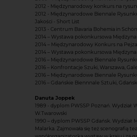
2012 - Międzynarodowy konkurs na rysune
2012 - Międzynarodowe Biennale Rysunk
Jakości - Short List
2013 - Centrum Bavaria Bohemia in Schön
2014 – Wystawa pokonkursowa Międzynar
2014 – Międzynarodowy Konkurs na Pejza
2014 – Wystawa pokonkursowa Międzynar
2016 – Międzynarodowe Biennale Rysunku
2016 – Konfrontacje Szuki, Warszawa, Gal
2016 – Międzynarodowe Biennale Rysunku
2016 – Gdańskie Biennnale Sztuki, Gdańsk
Danuta Joppek
1989 - dyplom PWSSP Poznań. Wydział: W
W.Twarowski
1990 – dyplom PWSSP Gdańsk. Wydział: Mal
Malarka. Zajmowała się też scenografią teat
współorganizatorka wystaw w kraju i za gr