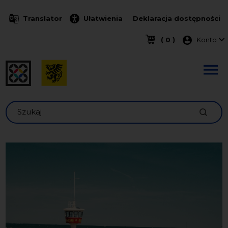
Przejdź do treści
Translator
Ułatwienia
Deklaracja dostępności
Menu k
( 0 )
Konto
Szukaj