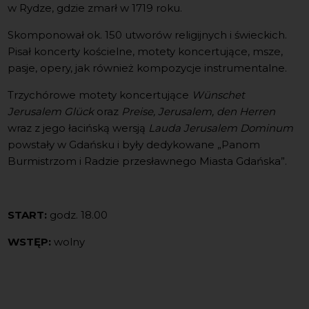
w Rydze, gdzie zmarł w 1719 roku.
Skomponował ok. 150 utworów religijnych i świeckich.
Pisał koncerty kościelne, motety koncertujące, msze,
pasje, opery, jak również kompozycje instrumentalne.
Trzychórowe motety koncertujące
Wünschet
Jerusalem Glück
oraz
Preise, Jerusalem, den Herren
wraz z jego łacińską wersją
Lauda Jerusalem Dominum
powstały w Gdańsku i były dedykowane „Panom
Burmistrzom i Radzie przesławnego Miasta Gdańska”.
START:
godz. 18.00
WSTĘP:
wolny