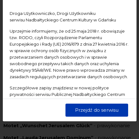
wydawniczej
Droga Użytkowniczko, Drogi Użytkowniku
THESAURUS MUSICAE GEDANENSIS
serwisu Nadbałtyckiego Centrum Kultury w Gdańsku
Uprzejmie informujemy, że od 25 maja 2018 r. obowiązuje
tzw. RODO, czyli Rozporządzenie Parlamentu
Europejskiego i Rady (UE) 2016/679 z dnia 27 kwietnia 2016 r.
Program:
w sprawie ochrony osób fizycznych w związku z
przetwarzaniem danych osobowych i w sprawie
swobodnego przepływu takich danych oraz uchylenia
dyrektywy 95/48/WE. Nowe prawo wprowadza zmiany w
Motet „Preise, Jerusalem, den Herren”
-
zasadach regulujących przetwarzanie danych osobowych.
prawykonanie
Szczegółowe zapisy znajdziesz w nowej polityce
Motet „Jubilate Deo” na bas, trąbkę, skrzypce i
prywatności serwisu Publicznej Nadbałtyckiego Centrum
Kultury w Gdańsku. Jednocześnie informujemy, że Państwa
basso continuo
dane są przetwarzane w sposób bezpieczny, z należytą
Przejdź do serwisu
Chaconne a tre
starannością i zgodnie z obowiązującymi przepisami.
Motet „Wunschet Jerusalem Glück”
- prawykonanie
Motet „Lauda Jerusalem Dominum”
- prawykonanie