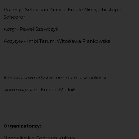
Puzony
- Sebastian Krause, Ercole Nisini, Christoph
Scheerer
Kotły -
Paweł Szewczyk
Pozytyw
- Imbi Tarum, Witosława Frankowska
kierownictwo artystyczne
- Aureliusz Goliński
słowo wiążące
- Konrad Mielnik
Organizatorzy:
Nadbałtyckie Centrum Kultury