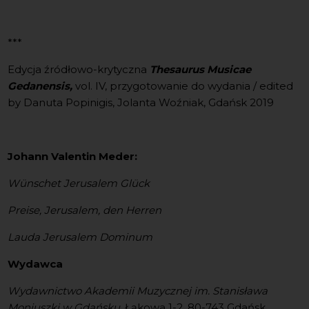
***
Edycja źródłowo-krytyczna
Thesaurus Musicae
Gedanensis,
vol. IV, przygotowanie do wydania / edited
by Danuta Popinigis, Jolanta Woźniak, Gdańsk 2019
Johann Valentin Meder:
Wünschet Jerusalem Glück
Preise, Jerusalem, den Herren
Lauda Jerusalem Dominum
Wydawca
Wydawnictwo Akademii Muzycznej im. Stanisława
Moniuszki w Gdańsku,
Łąkowa 1-2, 80-743 Gdańsk