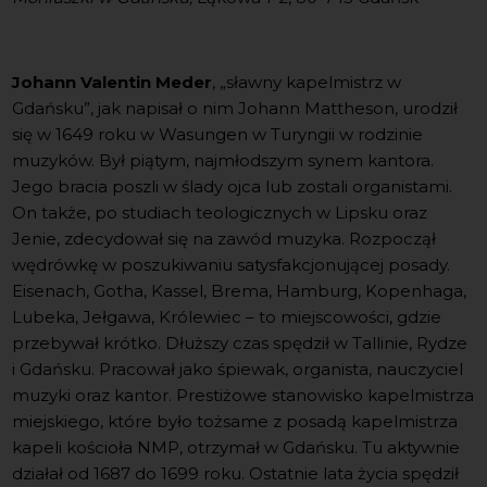
Johann Valentin Meder
, „sławny kapelmistrz w
Gdańsku”, jak napisał o nim Johann Mattheson, urodził
się w 1649 roku w Wasungen w Turyngii w rodzinie
muzyków. Był piątym, najmłodszym synem kantora.
Jego bracia poszli w ślady ojca lub zostali organistami.
On także, po studiach teologicznych w Lipsku oraz
Jenie, zdecydował się na zawód muzyka. Rozpoczął
wędrówkę w poszukiwaniu satysfakcjonującej posady.
Eisenach, Gotha, Kassel, Brema, Hamburg, Kopenhaga,
Lubeka, Jełgawa, Królewiec – to miejscowości, gdzie
przebywał krótko. Dłuższy czas spędził w Tallinie, Rydze
i Gdańsku. Pracował jako śpiewak, organista, nauczyciel
muzyki oraz kantor. Prestiżowe stanowisko kapelmistrza
miejskiego, które było tożsame z posadą kapelmistrza
kapeli kościoła NMP, otrzymał w Gdańsku. Tu aktywnie
działał od 1687 do 1699 roku. Ostatnie lata życia spędził