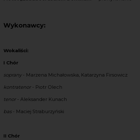
Wykonawcy:
Wokaliści:
I Chór
soprany
- Marzena Michałowska, Katarzyna Firsowicz
kontratenor
- Piotr Olech
tenor
- Aleksander Kunach
bas
- Maciej Straburzyński
II Chór