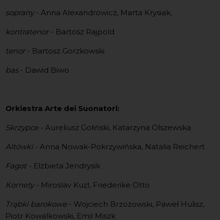
soprany
- Anna Alexandrowicz, Marta Krysiak,
kontratenor
- Bartosz Rajpold
tenor
- Bartosz Gorzkowski
bas
- Dawid Biwo
Orkiestra Arte dei Suonatori:
Skrzypce -
Aureliusz Goliński, Katarzyna Olszewska
Altówki -
Anna Nowak-Pokrzywińska, Natalia Reichert
Fagot -
Elżbieta Jendrysik
Kornety -
Miroslav Kuzl, Friederike Otto
Trąbki barokowe
- Wojciech Brzozowski, Paweł Hulisz,
Piotr Kowalkowski, Emil Miszk