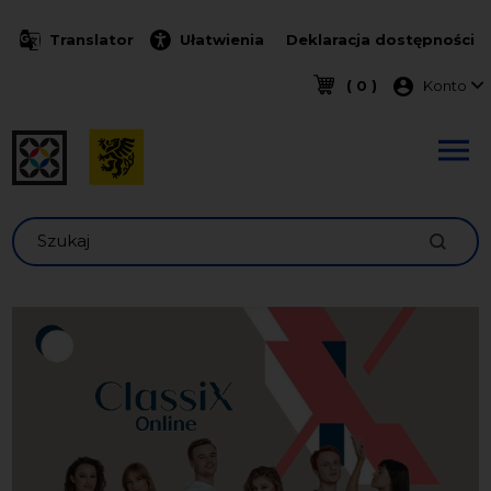
Przejdź do treści
Translator
Ułatwienia
Deklaracja dostępności
Menu k
( 0 )
Konto
Szukaj