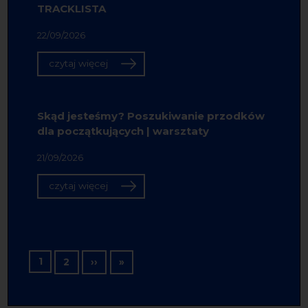
TRACKLISTA
22/09/2026
czytaj więcej
Skąd jesteśmy? Poszukiwanie przodków
dla początkujących | warsztaty
21/09/2026
czytaj więcej
Stronicowanie
1
Następna strona
Ostatnia strona
2
››
»