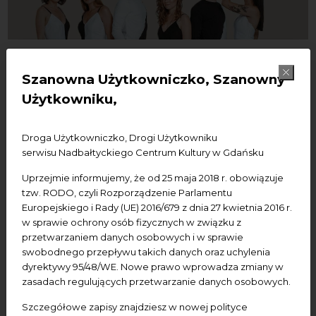
18.07.2020
-
18.07.2020
Szanowna Użytkowniczko, Szanowny
Użytkowniku,
Classix Online - koncert
zespołu 5/6
Droga Użytkowniczko, Drogi Użytkowniku
serwisu Nadbałtyckiego Centrum Kultury w Gdańsku
Festiwal
Koncerty
Uprzejmie informujemy, że od 25 maja 2018 r. obowiązuje
tzw. RODO, czyli Rozporządzenie Parlamentu
Dodaj do kalendarza Google
Dodaj do iCal
Europejskiego i Rady (UE) 2016/679 z dnia 27 kwietnia 2016 r.
w sprawie ochrony osób fizycznych w związku z
przetwarzaniem danych osobowych i w sprawie
Zapraszamy na pierwsze wydarzenie tegorocznego
swobodnego przepływu takich danych oraz uchylenia
festiwalu ClassiX Online.
dyrektywy 95/48/WE. Nowe prawo wprowadza zmiany w
zasadach regulujących przetwarzanie danych osobowych.
18. lipca rozpoczynamy cotygodniowy cykl spotkań
online, pełnych inspirujących treści kulturalnych.
Szczegółowe zapisy znajdziesz w nowej polityce