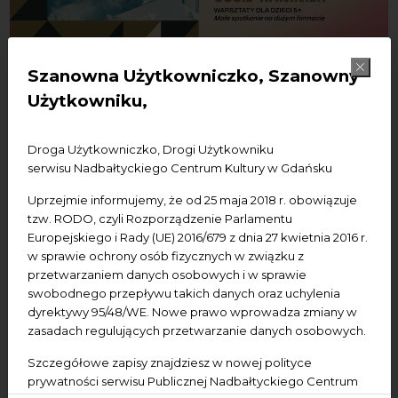
Szanowna Użytkowniczko, Szanowny
Użytkowniku,
15.10.2022
Małe spotkanie na dużym
Droga Użytkowniczko, Drogi Użytkowniku
serwisu Nadbałtyckiego Centrum Kultury w Gdańsku
formacie – warsztaty z
Uprzejmie informujemy, że od 25 maja 2018 r. obowiązuje
ilustratorką Susie Hammer
tzw. RODO, czyli Rozporządzenie Parlamentu
Europejskiego i Rady (UE) 2016/679 z dnia 27 kwietnia 2016 r.
w sprawie ochrony osób fizycznych w związku z
Dodaj do kalendarza Google
Dodaj do iCal
przetwarzaniem danych osobowych i w sprawie
swobodnego przepływu takich danych oraz uchylenia
dyrektywy 95/48/WE. Nowe prawo wprowadza zmiany w
Czas: 10.00-13.30
zasadach regulujących przetwarzanie danych osobowych.
Dla kogo: dla dzieci 5+ z opiekunami
Bilety: 10 zł; jeden bilet uprawnia do udziału 1
Szczegółowe zapisy znajdziesz w nowej polityce
dziecko z maks. 2 opiekunami;
prywatności serwisu Publicznej Nadbałtyckiego Centrum