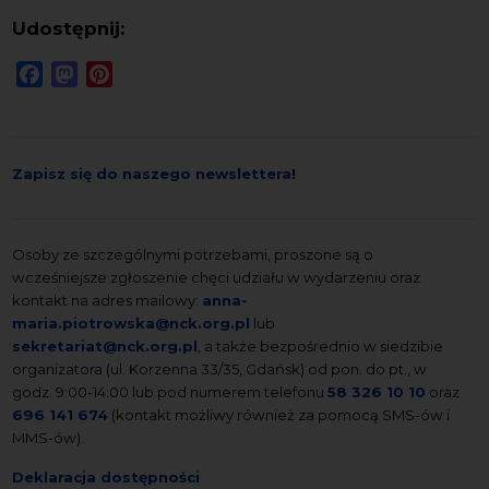
Udostępnij:
Facebook
Mastodon
Pinterest
Zapisz się do naszego newslettera
!
Osoby ze szczególnymi potrzebami, proszone są o
wcześniejsze zgłoszenie chęci udziału w wydarzeniu oraz
kontakt na adres mailowy:
anna-
maria.piotrowska@nck.org.pl
lub
sekretariat@nck.org.pl
, a także bezpośrednio w siedzibie
organizatora (ul. Korzenna 33/35, Gdańsk) od pon. do pt., w
godz. 9:00-14:00 lub pod numerem telefonu
58 326 10 10
oraz
696 141 674
(kontakt możliwy również za pomocą SMS-ów i
MMS-ów).
Deklaracja dostępności