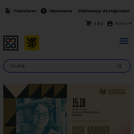
Przejdź do treści
Translator
Ułatwienia
Deklaracja dostępności
Menu k
( 0 )
Konto
Szukaj