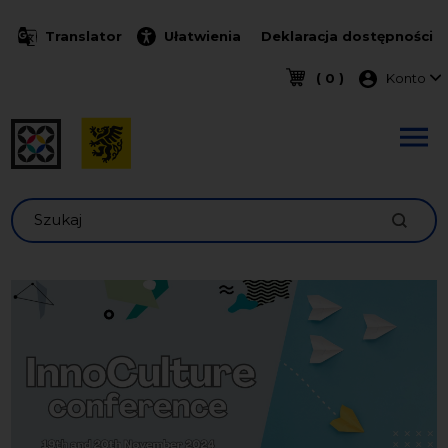
Przejdź do treści
Translator
Ułatwienia
Deklaracja dostępności
Menu k
( 0 )
Konto
Szukaj