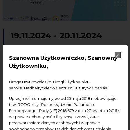
19.11.2024
-
20.11.2024
InnoCulture | Konferencja
Szanowna Użytkowniczko, Szanowny
Konferencje
Użytkowniku,
Dodaj do kalendarza Google
Dodaj do iCal
Droga Użytkowniczko, Drogi Użytkowniku
serwisu Nadbałtyckiego Centrum Kultury w Gdańsku
Termin:
19 i 20.11.2024
Uprzejmie informujemy, że od 25 maja 2018 r. obowiązuje
tzw. RODO, czyli Rozporządzenie Parlamentu
Miejsce wydarzenia:
NCK - Ratusz Staromiejski
Europejskiego i Rady (UE) 2016/679 z dnia 27 kwietnia 2016 r.
w sprawie ochrony osób fizycznych w związku z
Wstęp:
zapisy online
www.eusbsr-culture.eu
przetwarzaniem danych osobowych i w sprawie
swobodnego przepływu takich danych oraz uchylenia