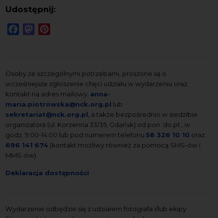
Udostępnij:
Facebook
Mastodon
Pinterest
Osoby ze szczególnymi potrzebami, proszone są o
wcześniejsze zgłoszenie chęci udziału w wydarzeniu oraz
kontakt na adres mailowy:
anna-
maria.piotrowska@nck.org.pl
lub
sekretariat@nck.org.pl
, a także bezpośrednio w siedzibie
organizatora (ul. Korzenna 33/35, Gdańsk) od pon. do pt., w
godz. 9:00-14:00 lub pod numerem telefonu
58 326 10 10
oraz
696 141 674
(kontakt możliwy również za pomocą SMS-ów i
MMS-ów).
Deklaracja dostępności
Wydarzenie odbędzie się z udziałem fotografa i/lub ekipy