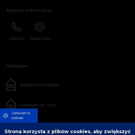
Bądźmy w kontakcie:
Zadzwoń
Napisz maila
Wynajem:
Ratusz Staromiejski
Centrum Św. Jana
Ustawienia
cookies
Strona korzysta z plików cookies, aby zwiększyć